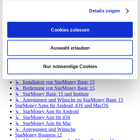
Gehe zu
Details zeigen
Star Finanz GmbH
↳ Ankündigungen der Star Finanz GmbH
↳ Inhalte OnlineUpdates (Produktaktualisierungen)
Cookies zulassen
StarMoney Deluxe 15
↳ Allgemeine Fragen zu StarMoney Deluxe 15
↳ Installation von StarMoney Deluxe 15
Auswahl erlauben
↳ Bedienung von StarMoney Deluxe 15
↳ StarMoney Deluxe 15 und Institute
↳ Anregungen und Wünsche zu StarMoney Deluxe 15
Nur notwendige Cookies
StarMoney Basic 15
↳ Allgemeine Fragen zu StarMoney Basic 15
↳ Installation von StarMoney Basic 15
↳ Bedienung von StarMoney Basic 15
↳ StarMoney Basic 15 und Institute
↳ Anregungen und Wünsche zu StarMoney Basic 15
StarMoney Apps für Android, iOS und MacOS
↳ StarMoney App für Android
↳ StarMoney App für iOS
↳ StarMoney App für Mac
↳ Anregungen und Wünsche
StarMoney Business 12