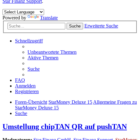
Star Finanz Support
.
Powered by
Translate
Erweiterte Suche
Suche
Schnellzugriff
Unbeantwortete Themen
Aktive Themen
Suche
FAQ
Anmelden
Registrieren
Foren-Übersicht
StarMoney Deluxe 15
Allgemeine Fragen zu
StarMoney Deluxe 15
Suche
Umstellung chipTAN QR auf pushTAN
Moderatoren:
Star Finanz GmbH
,
Star Finanz Support
,
StarMoney