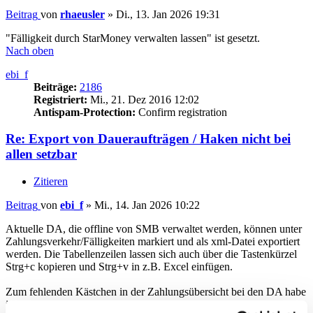
Beitrag
von
rhaeusler
»
Di., 13. Jan 2026 19:31
"Fälligkeit durch StarMoney verwalten lassen" ist gesetzt.
Nach oben
ebi_f
Beiträge:
2186
Registriert:
Mi., 21. Dez 2016 12:02
Antispam-Protection:
Confirm registration
Re: Export von Daueraufträgen / Haken nicht bei
allen setzbar
Zitieren
Beitrag
von
ebi_f
»
Mi., 14. Jan 2026 10:22
Aktuelle DA, die offline von SMB verwaltet werden, können unter
Zahlungsverkehr/Fälligkeiten markiert und als xml-Datei exportiert
werden. Die Tabellenzeilen lassen sich auch über die Tastenkürzel
Strg+c kopieren und Strg+v in z.B. Excel einfügen.
Zum fehlenden Kästchen in der Zahlungsübersicht bei den DA habe
ich im Hilfe-Center beim Artikel Daueraufträge folgenden Hinweis