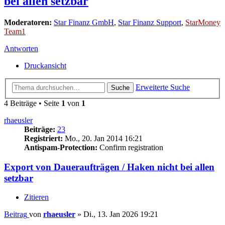
bei allen setzbar
Moderatoren:
Star Finanz GmbH
,
Star Finanz Support
,
StarMoney
Team1
Antworten
Druckansicht
Erweiterte Suche
Suche
4 Beiträge • Seite
1
von
1
rhaeusler
Beiträge:
23
Registriert:
Mo., 20. Jan 2014 16:21
Antispam-Protection:
Confirm registration
Export von Daueraufträgen / Haken nicht bei allen
setzbar
Zitieren
Beitrag
von
rhaeusler
»
Di., 13. Jan 2026 19:21