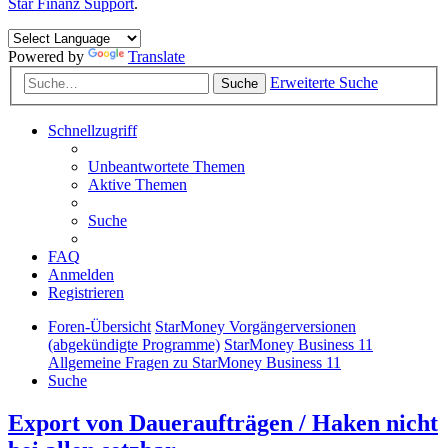
Star Finanz Support
.
Powered by
Translate
Erweiterte Suche
Suche
Schnellzugriff
Unbeantwortete Themen
Aktive Themen
Suche
FAQ
Anmelden
Registrieren
Foren-Übersicht
StarMoney Vorgängerversionen
(abgekündigte Programme)
StarMoney Business 11
Allgemeine Fragen zu StarMoney Business 11
Suche
Export von Daueraufträgen / Haken nicht