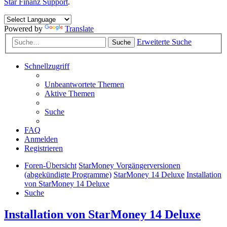
Star Finanz Support
.
Powered by
Translate
Erweiterte Suche
Suche
Schnellzugriff
Unbeantwortete Themen
Aktive Themen
Suche
FAQ
Anmelden
Registrieren
Foren-Übersicht
StarMoney Vorgängerversionen
(abgekündigte Programme)
StarMoney 14 Deluxe
Installation
von StarMoney 14 Deluxe
Suche
Installation von StarMoney 14 Deluxe