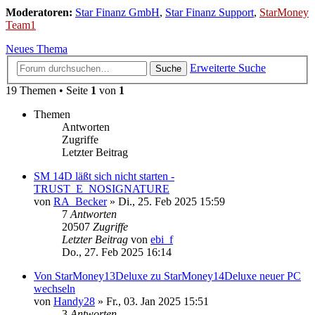
Moderatoren:
Star Finanz GmbH
,
Star Finanz Support
,
StarMoney
Team1
Neues Thema
Erweiterte Suche
Suche
19 Themen • Seite
1
von
1
Themen
Antworten
Zugriffe
Letzter Beitrag
SM 14D läßt sich nicht starten -
TRUST_E_NOSIGNATURE
von
RA_Becker
»
Di., 25. Feb 2025 15:59
7
Antworten
20507
Zugriffe
Letzter Beitrag
von
ebi_f
Do., 27. Feb 2025 16:14
Von StarMoney13Deluxe zu StarMoney14Deluxe neuer PC
wechseln
von
Handy28
»
Fr., 03. Jan 2025 15:51
3
Antworten