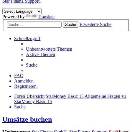
Star Finanz Support
.
Powered by
Translate
Erweiterte Suche
Suche
Schnellzugriff
Unbeantwortete Themen
Aktive Themen
Suche
FAQ
Anmelden
Registrieren
Foren-Übersicht
StarMoney Basic 15
Allgemeine Fragen zu
StarMoney Basic 15
Suche
Umsätze buchen
Moderatoren:
Star Finanz GmbH
,
Star Finanz Support
,
StarMoney