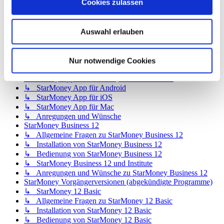
Cookies zulassen
↳ StarMoney Deluxe 15 und Institute
↳ Anregungen und Wünsche zu StarMoney Deluxe 15
StarMoney Basic 15
↳ Allgemeine Fragen zu StarMoney Basic 15
Auswahl erlauben
↳ Installation von StarMoney Basic 15
↳ Bedienung von StarMoney Basic 15
↳ StarMoney Basic 15 und Institute
Nur notwendige Cookies
↳ Anregungen und Wünsche zu StarMoney Basic 15
StarMoney Apps für Android, iOS und MacOS
↳ StarMoney App für Android
↳ StarMoney App für iOS
↳ StarMoney App für Mac
↳ Anregungen und Wünsche
StarMoney Business 12
↳ Allgemeine Fragen zu StarMoney Business 12
↳ Installation von StarMoney Business 12
↳ Bedienung von StarMoney Business 12
↳ StarMoney Business 12 und Institute
↳ Anregungen und Wünsche zu StarMoney Business 12
StarMoney Vorgängerversionen (abgekündigte Programme)
↳ StarMoney 12 Basic
↳ Allgemeine Fragen zu StarMoney 12 Basic
↳ Installation von StarMoney 12 Basic
↳ Bedienung von StarMoney 12 Basic