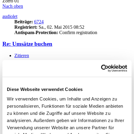
Zorro 01
Nach oben
audiolet
Beiträge:
6724
Registriert:
Sa., 02. Mai 2015 08:52
Antispam-Protection:
Confirm registration
Re: Umsätze buchen
Zitieren
Beitrag
von
audiolet
»
Fr., 05. Jun 2026 15:07
magura99
hat geschrieben:
Mi., 27. Mai 2026 10:56
In
der 14er Version konnte ich Umsätze direkt in der Liste
der Buchungen eingeben. Nun muß ich erst über das
Diese Webseite verwendet Cookies
Icon "Umsatz einbuchen" gehen?
Wir verwenden Cookies, um Inhalte und Anzeigen zu
Hallo!
personalisieren, Funktionen für soziale Medien anbieten
Also auch in der 14er musstest du sicherlich zuerst auf den
"Einbuchen"-Button (oder so ähnlich) klicken, bevor du die Daten
zu können und die Zugriffe auf unsere Website zu
eingegeben konntest. Denn du musstest ja erstmal eine neue Zeile
analysieren. Außerdem geben wir Informationen zu Ihrer
für die Daten anlegen.
Verwendung unserer Website an unsere Partner für
Wenn dir der "neue" Weg aber zu umständlich ist, kannst du ja auch