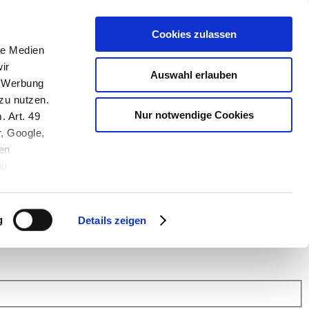
Cookies zulassen
le Medien
ir
Auswahl erlauben
, Werbung
zu nutzen.
Nur notwendige Cookies
. Art. 49
r, Google,
en
au
 (Link s.u.).
ach: Kunden helfen Kunden. Erfahren Sie im Austausch mit anderen
eiter.
g
Details zeigen
 Finanz Support
.