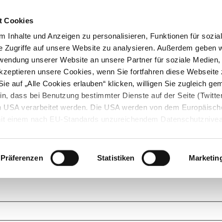
t Cookies
 Inhalte und Anzeigen zu personalisieren, Funktionen für sozia
e Zugriffe auf unsere Website zu analysieren. Außerdem geben w
rwendung unserer Website an unsere Partner für soziale Medien
akzeptieren unsere Cookies, wenn Sie fortfahren diese Webseite 
ie auf „Alle Cookies erlauben“ klicken, willigen Sie zugleich gem
in, dass bei Benutzung bestimmter Dienste auf der Seite (Twitte
den USA verarbeitet werden. Die USA werden von dem Europäisch
 mit einem nach EU-Standards unzureichendem Datenschutznive
tionen dazu finden Sie hier und in unseren Datenschutzrichtlinien
ukte. Das Grundprinzip der StarMoney Community ist dabei ganz einf
cks. Stellen Sie Ihre Fragen und helfen Sie mit Ihrem Wissen anderen w
Präferenzen
Statistiken
Marketin
upportanfragen zu unseren Produkten wenden Sie sich bitte an den
Star