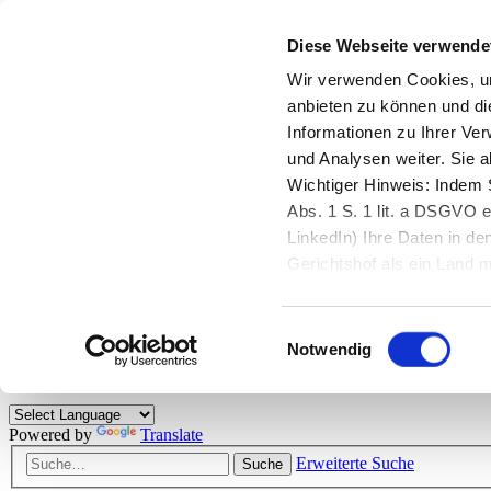
Diese Webseite verwende
Zurück zu StarMoney.de
Login Kundenbereich
Wir verwenden Cookies, um
anbieten zu können und di
Zurück zu StarMoney.de
Informationen zu Ihrer Ve
Login Kundenbereich
und Analysen weiter. Sie 
Zum Inhalt
Wichtiger Hinweis: Indem S
☰
Abs. 1 S. 1 lit. a DSGVO e
LinkedIn) Ihre Daten in 
Herzlich willkommen!
Gerichtshof als ein Land
eingeschätzt. Mehr Informa
Das StarMoney-Forum ist ein Diskussionsforum rund um unsere Prod
Einwilligungsauswahl
Kunden viele nützliche Hilfestellungen und interessante Tipps und Tri
Notwendig
Hinweise: Bitte beachten Sie unsere
Netiquette/Benimmregeln
. Bei S
Powered by
Translate
Erweiterte Suche
Suche