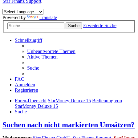
Star Finanz Support
.
Powered by
Translate
Erweiterte Suche
Suche
Schnellzugriff
Unbeantwortete Themen
Aktive Themen
Suche
FAQ
Anmelden
Registrieren
Foren-Übersicht
StarMoney Deluxe 15
Bedienung von
StarMoney Deluxe 15
Suche
Suchen nach nicht markierten Umsätzen?
Moderatoren:
Star Finanz GmbH
,
Star Finanz Support
,
StarMoney