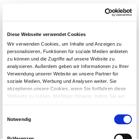
Beitrag
von
w8rn8r
»
Di., 12. Mai 2026 11:07
Interessant - nach "gelesen" markierte Umsätze bedeutet
offensichtlich: nur gelesen, nicht markiert. Das löst also mein
Problem - danke!
Nach oben
Diese Webseite verwendet Cookies
Antworten
Wir verwenden Cookies, um Inhalte und Anzeigen zu
Druckansicht
personalisieren, Funktionen für soziale Medien anbieten
zu können und die Zugriffe auf unsere Website zu
Anzeigen:
Sortiere nach:
analysieren. Außerdem geben wir Informationen zu Ihrer
Richtung:
Verwendung unserer Website an unsere Partner für
soziale Medien, Werbung und Analysen weiter. Sie
akzeptieren unsere Cookies, wenn Sie fortfahren diese
3 Beiträge • Seite
1
von
1
Webseite zu nutzen. Wichtiger Hinweis: Indem Sie auf
Zurück zu „Bedienung von StarMoney Deluxe 15“
„Alle Cookies erlauben“ klicken, willigen Sie zugleich
gem. Art. 49 Abs. 1 S. 1 lit. a DSGVO ein, dass bei
Gehe zu
Einwilligungsauswahl
Benutzung bestimmter Dienste auf der Seite (Twitter,
Notwendig
Star Finanz GmbH
Google, LinkedIn) Ihre Daten in den USA verarbeitet
↳ Ankündigungen der Star Finanz GmbH
werden. Die USA werden von dem Europäischen
↳ Inhalte OnlineUpdates (Produktaktualisierungen)
Präferenzen