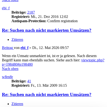
ebi_f
Beiträge:
2187
Registriert:
Mi., 21. Dez 2016 12:02
Antispam-Protection:
Confirm registration
Re: Suchen nach nicht markierten Umsätzen?
Zitieren
Beitrag
von
ebi_f
»
Di., 12. Mai 2026 09:57
Wenn ein Umsatz unmarkiert ist, ist er ja gelesen. Nach diesem
Begriff kann man ebenfalls suchen. Siehe auch hier:
viewtopic.php?
p=198480#p198480
Nach oben
w8rn8r
Beiträge:
41
Registriert:
Fr., 13. Mär 2009 16:15
Re: Suchen nach nicht markierten Umsätzen?
Zitieren