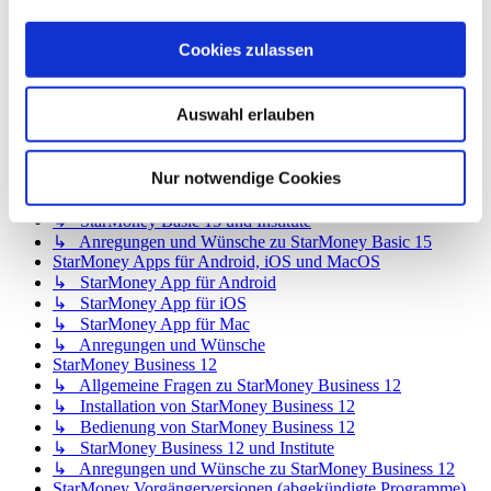
StarMoney Deluxe 15
↳ Allgemeine Fragen zu StarMoney Deluxe 15
Cookies zulassen
↳ Installation von StarMoney Deluxe 15
↳ Bedienung von StarMoney Deluxe 15
↳ StarMoney Deluxe 15 und Institute
Auswahl erlauben
↳ Anregungen und Wünsche zu StarMoney Deluxe 15
StarMoney Basic 15
↳ Allgemeine Fragen zu StarMoney Basic 15
Nur notwendige Cookies
↳ Installation von StarMoney Basic 15
↳ Bedienung von StarMoney Basic 15
↳ StarMoney Basic 15 und Institute
↳ Anregungen und Wünsche zu StarMoney Basic 15
StarMoney Apps für Android, iOS und MacOS
↳ StarMoney App für Android
↳ StarMoney App für iOS
↳ StarMoney App für Mac
↳ Anregungen und Wünsche
StarMoney Business 12
↳ Allgemeine Fragen zu StarMoney Business 12
↳ Installation von StarMoney Business 12
↳ Bedienung von StarMoney Business 12
↳ StarMoney Business 12 und Institute
↳ Anregungen und Wünsche zu StarMoney Business 12
StarMoney Vorgängerversionen (abgekündigte Programme)