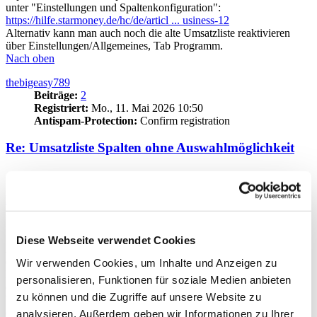
unter "Einstellungen und Spaltenkonfiguration":
https://hilfe.starmoney.de/hc/de/articl ... usiness-12
Alternativ kann man auch noch die alte Umsatzliste reaktivieren
über Einstellungen/Allgemeines, Tab Programm.
Nach oben
thebigeasy789
Beiträge:
2
Registriert:
Mo., 11. Mai 2026 10:50
Antispam-Protection:
Confirm registration
Re: Umsatzliste Spalten ohne Auswahlmöglichkeit
Zitieren
Beitrag
von
thebigeasy789
»
Mo., 11. Mai 2026 15:10
Danke für die Antwort. Das hilft mir auf jeden Fall weiter.
Diese Webseite verwendet Cookies
Aber um kurz zurück zu kommen auf die Auswahlmöglichkeit in
den Spalten.
Wir verwenden Cookies, um Inhalte und Anzeigen zu
Es ist in der alten Umsatzliste möglich in der Spalte Textschlüssel
personalisieren, Funktionen für soziale Medien anbieten
eine Auswahl aufzurufen und dort dann den Inhalt zu selektieren.
zu können und die Zugriffe auf unsere Website zu
Was in der neuen Umsatzliste hilfreich wäre, wäre die Anzeige aller
dargestellten Spalten in dem Filter der erweiterten Suche. Dann
analysieren. Außerdem geben wir Informationen zu Ihrer