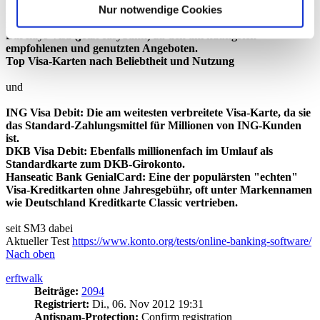
Nur notwendige Cookies
Bei den klassischen VISA-Kreditkarten (mit Kreditrahmen)
gehören Modelle wie die Hanseatic Bank GenialCard und die
Barclays Visa (jetzt easybank) zu den am häufigsten
empfohlenen und genutzten Angeboten.
Top Visa-Karten nach Beliebtheit und Nutzung
und
ING Visa Debit: Die am weitesten verbreitete Visa-Karte, da sie
das Standard-Zahlungsmittel für Millionen von ING-Kunden
ist.
DKB Visa Debit: Ebenfalls millionenfach im Umlauf als
Standardkarte zum DKB-Girokonto.
Hanseatic Bank GenialCard: Eine der populärsten "echten"
Visa-Kreditkarten ohne Jahresgebühr, oft unter Markennamen
wie Deutschland Kreditkarte Classic vertrieben.
seit SM3 dabei
Aktueller Test
https://www.konto.org/tests/online-banking-software/
Nach oben
erftwalk
Beiträge:
2094
Registriert:
Di., 06. Nov 2012 19:31
Antispam-Protection:
Confirm registration