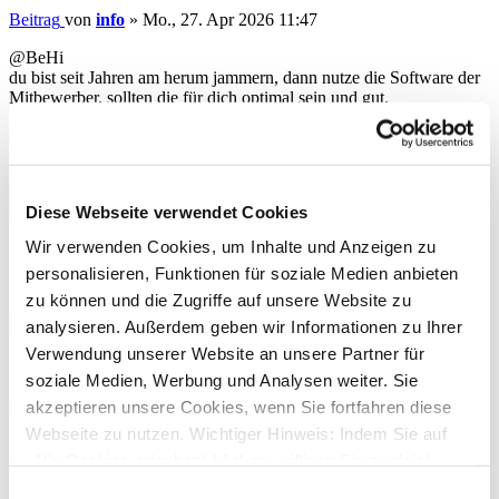
Beitrag
von
info
»
Mo., 27. Apr 2026 11:47
@BeHi
du bist seit Jahren am herum jammern, dann nutze die Software der
Mitbewerber, sollten die für dich optimal sein und gut.
... @ebi_f und @audiolet kennen sich sehr gut aus, warum musst du
unterstellen, dass denen die Marktpositionen nicht bekannt sind.
Nach oben
Diese Webseite verwendet Cookies
BeHi
Beiträge:
157
Wir verwenden Cookies, um Inhalte und Anzeigen zu
Registriert:
Do., 21. Dez 2017 09:39
personalisieren, Funktionen für soziale Medien anbieten
Antispam-Protection:
Confirm registration
zu können und die Zugriffe auf unsere Website zu
Re: Abruf Kreditkartenumsatz Hanseatic Bank
analysieren. Außerdem geben wir Informationen zu Ihrer
Verwendung unserer Website an unsere Partner für
Zitieren
soziale Medien, Werbung und Analysen weiter. Sie
Beitrag
von
BeHi
»
Mo., 27. Apr 2026 14:15
akzeptieren unsere Cookies, wenn Sie fortfahren diese
Webseite zu nutzen. Wichtiger Hinweis: Indem Sie auf
@BeHi
du bist seit Jahren am herum jammern, dann nutze die
„Alle Cookies erlauben“ klicken, willigen Sie zugleich
Software der Mitbewerber, sollten die für dich optimal
gem. Art. 49 Abs. 1 S. 1 lit. a DSGVO ein, dass bei
Einwilligungsauswahl
sein und gut.