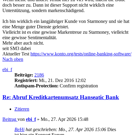
doch besser zu. Dann ist dieser Support nicht wirklich eine
Unterstützung, sondern markenschädigend.
Ich bin wirklich ein langjähriger Kunde von Starmoney und sie hat
eine Menge guter Dienste geleistet.
Vielleicht ist es eine gewisse Markentreue zu Starmoney, vielleicht
eine gewisse Sentimentalität.
Mehr aber auch nicht.
seit SM3 dabei
Aktueller Test
https://www.konto.org/tests/online-banking-software/
Nach oben
ebi_f
Beiträge:
2186
Registriert:
Mi., 21. Dez 2016 12:02
Antispam-Protection:
Confirm registration
Re: Abruf Kreditkartenumsatz Hanseatic Bank
Zitieren
Beitrag
von
ebi_f
»
Mo., 27. Apr 2026 15:48
BeHi
hat geschrieben:
Mo., 27. Apr 2026 15:06
Dies
ist hier ein Support Forum