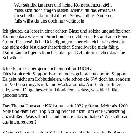
Wer ständig jammert und keine Konsequenzen zieht
muss sich doch fragen lassen: Meinst du das ernst was
du schreibst, dann bist du ein Schwächling. Anderen
falls willst du uns doch nur veräppeln.
Ich glaube, du lebst in einer echten Blase und solche unqualifizierten
Kommentare wie von Dir nehme ich nicht ernst. Es gibt auch keinen
Grund für persönliche Beleidigungen, aber vielleicht verstehst du
das nicht oder bist einer rhetorischen Schreibweise nicht fähig.
Dafür kann ich jedoch nichts, aber per Definition ist eher das eine
Schwäche.
Ich erkläre es aber gern noch einmal für DICH:
Dies ist hier ein Support Forum und es geht genau darum: Support.
Es geht nicht um Lobhudeleien, wie schön die SW doch ist, sondern
um Verbesserung, Kritik und Work arounds. Am Ende profitieren
alle, wenn Dinge besser funktionieren als dass, was hier initial
geboten wird.
Das Thema Hanseatic KK ist nun seit 2022 präsent. Mehr als 1200
Vote und damit ein Top-Voting reichen nicht, um eine Umsetzung
anzustoßen. Was soll ich - und andere - davon halten? Wie soll man
das interpretieren?
Wenn meine und andere Kritik hier zu viel wird, macht die Bude