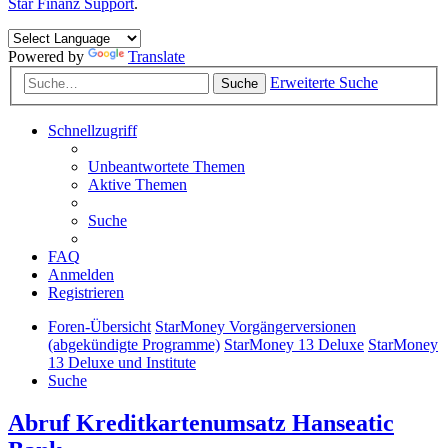
Star Finanz Support
.
Powered by
Translate
Erweiterte Suche
Suche
Schnellzugriff
Unbeantwortete Themen
Aktive Themen
Suche
FAQ
Anmelden
Registrieren
Foren-Übersicht
StarMoney Vorgängerversionen
(abgekündigte Programme)
StarMoney 13 Deluxe
StarMoney
13 Deluxe und Institute
Suche
Abruf Kreditkartenumsatz Hanseatic