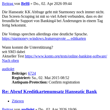
Beitrag
von
BeHi
»
Do., 02. Apr 2026 09:44
Die Hanseatic KK Abfrage geht mit Starmoney noch immer nicht.
Das Screen-Scraping ist mit so viel Arbeit verbunden, dass es der
freundliche Support von Banking4 bei Änderungen in einem Tag
fertig bekommt.
Die Votings sprechen allerdings eine deutliche Sprache.
https://starmoney-windows.featureupvote ... editkarten
Wann kommt die Unterstützung?
seit SM3 dabei
Aktueller Test
https://www.konto.org/tests/online-banking-software/
Nach oben
audiolet
Beiträge:
6724
Registriert:
Sa., 02. Mai 2015 08:52
Antispam-Protection:
Confirm registration
Re: Abruf Kreditkartenumsatz Hanseatic Bank
Zitieren
Beitrag
von
audiolet
»
Do., 02. Apr 2026 19:06