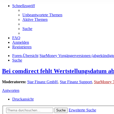
Schnellzugriff
Unbeantwortete Themen
Aktive Themen
Suche
FAQ
Anmelden
Registrieren
Foren-Übersicht
StarMoney Vorgängerversionen (abgekündigt
Suche
Bei comdirect fehlt Wertstellungsdatum ab
Moderatoren:
Star Finanz GmbH
,
Star Finanz Support
,
StarMoney 
Antworten
Druckansicht
Erweiterte Suche
Suche