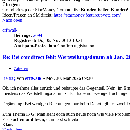
Übrigens
:
Grundprinzip der StarMoney Community:
Kunden helfen Kunden
!
Ideen/Fragen an SM direkt:
https://starmoney.featureupvote.com/
Nach oben
erftwalk
Beiträge:
2094
Registriert:
Di., 06. Nov 2012 19:31
Antispam-Protection:
Confirm registration
Re: Bei comdirect fehlt Wertstellungsdatum ab Jan. 2
Zitieren
Beitrag
von
erftwalk
»
Mo., 30. Mär 2026 09:30
Ok, ich nehme alles zurück und behaupte das Gegenteil. Nein, im Ern
meistens das Wertstellungsdatum ist. Ich habe nur wenige Buchungen m
Ergänzung: Bei wenigen Buchungen, nur beim Depot, gibt es zwei D
Zum Thema ING: Man sieht doch auch heute noch wie viele Probleme 
Erst
suchen und lesen
, dann erst schreiben.
Klaus
Nach oben