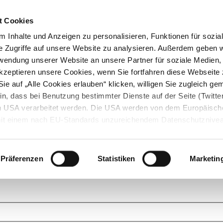
t Cookies
 Inhalte und Anzeigen zu personalisieren, Funktionen für sozia
e Zugriffe auf unsere Website zu analysieren. Außerdem geben w
rwendung unserer Website an unsere Partner für soziale Medien
akzeptieren unsere Cookies, wenn Sie fortfahren diese Webseite 
ie auf „Alle Cookies erlauben“ klicken, willigen Sie zugleich gem
in, dass bei Benutzung bestimmter Dienste auf der Seite (Twitte
den USA verarbeitet werden. Die USA werden von dem Europäisch
 mit einem nach EU-Standards unzureichendem Datenschutznive
tionen dazu finden Sie hier und in unseren Datenschutzrichtlinien
ukte. Das Grundprinzip der StarMoney Community ist dabei ganz einf
cks. Stellen Sie Ihre Fragen und helfen Sie mit Ihrem Wissen anderen w
Präferenzen
Statistiken
Marketin
upportanfragen zu unseren Produkten wenden Sie sich bitte an den
Star