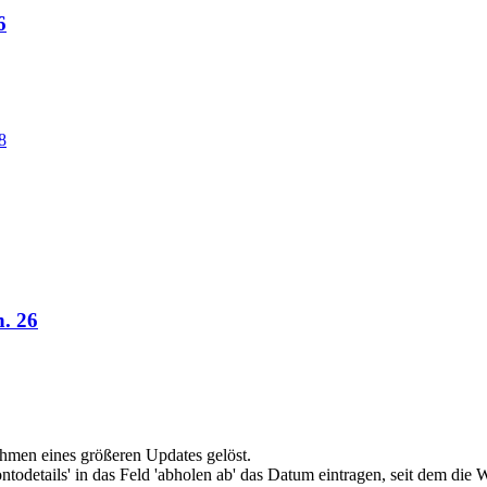
6
8
n. 26
men eines größeren Updates gelöst.
details' in das Feld 'abholen ab' das Datum eintragen, seit dem die W