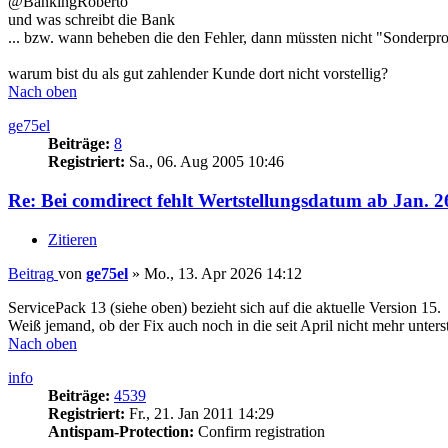
@BankingRoberto
und was schreibt die Bank
... bzw. wann beheben die den Fehler, dann müssten nicht "Sonderp
warum bist du als gut zahlender Kunde dort nicht vorstellig?
Nach oben
ge75el
Beiträge:
8
Registriert:
Sa., 06. Aug 2005 10:46
Re: Bei comdirect fehlt Wertstellungsdatum ab Jan. 2
Zitieren
Beitrag
von
ge75el
»
Mo., 13. Apr 2026 14:12
ServicePack 13 (siehe oben) bezieht sich auf die aktuelle Version 15.
Weiß jemand, ob der Fix auch noch in die seit April nicht mehr unter
Nach oben
info
Beiträge:
4539
Registriert:
Fr., 21. Jan 2011 14:29
Antispam-Protection:
Confirm registration