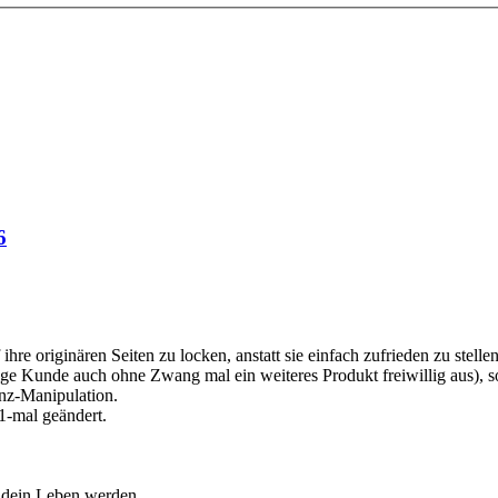
6
e originären Seiten zu locken, anstatt sie einfach zufrieden zu stellen 
ige Kunde auch ohne Zwang mal ein weiteres Produkt freiwillig aus), so
anz-Manipulation.
1-mal geändert.
d dein Leben werden.