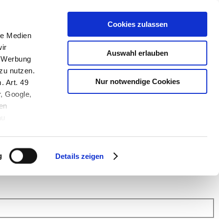
Cookies zulassen
le Medien
ir
Auswahl erlauben
, Werbung
zu nutzen.
Nur notwendige Cookies
. Art. 49
r, Google,
en
au
 (Link s.u.).
ach: Kunden helfen Kunden. Erfahren Sie im Austausch mit anderen
eiter.
g
Details zeigen
 Finanz Support
.