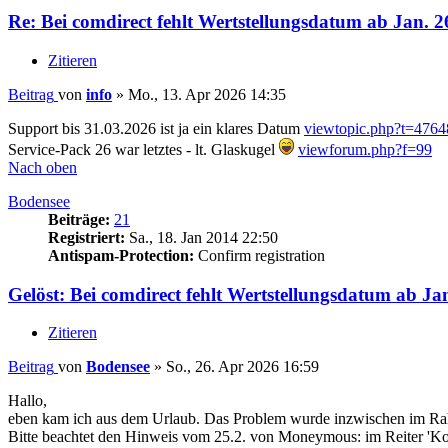
Re: Bei comdirect fehlt Wertstellungsdatum ab Jan. 2
Zitieren
Beitrag
von
info
»
Mo., 13. Apr 2026 14:35
Support bis 31.03.2026 ist ja ein klares Datum
viewtopic.php?t=4764
Service-Pack 26 war letztes - lt. Glaskugel
viewforum.php?f=99
Nach oben
Bodensee
Beiträge:
21
Registriert:
Sa., 18. Jan 2014 22:50
Antispam-Protection:
Confirm registration
Gelöst: Bei comdirect fehlt Wertstellungsdatum ab Ja
Zitieren
Beitrag
von
Bodensee
»
So., 26. Apr 2026 16:59
Hallo,
eben kam ich aus dem Urlaub. Das Problem wurde inzwischen im Rah
Bitte beachtet den Hinweis vom 25.2. von Moneymous: im Reiter 'Konto