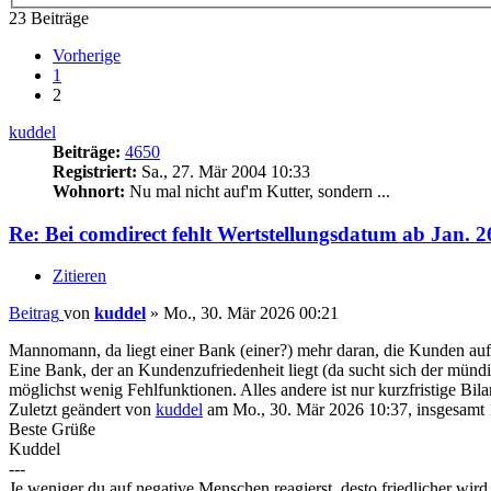
23 Beiträge
Vorherige
1
2
kuddel
Beiträge:
4650
Registriert:
Sa., 27. Mär 2004 10:33
Wohnort:
Nu mal nicht auf'm Kutter, sondern ...
Re: Bei comdirect fehlt Wertstellungsdatum ab Jan. 2
Zitieren
Beitrag
von
kuddel
»
Mo., 30. Mär 2026 00:21
Mannomann, da liegt einer Bank (einer?) mehr daran, die Kunden auf ihr
Eine Bank, der an Kundenzufriedenheit liegt (da sucht sich der münd
möglichst wenig Fehlfunktionen. Alles andere ist nur kurzfristige Bil
Zuletzt geändert von
kuddel
am Mo., 30. Mär 2026 10:37, insgesamt 
Beste Grüße
Kuddel
---
Je weniger du auf negative Menschen reagierst, desto friedlicher wir