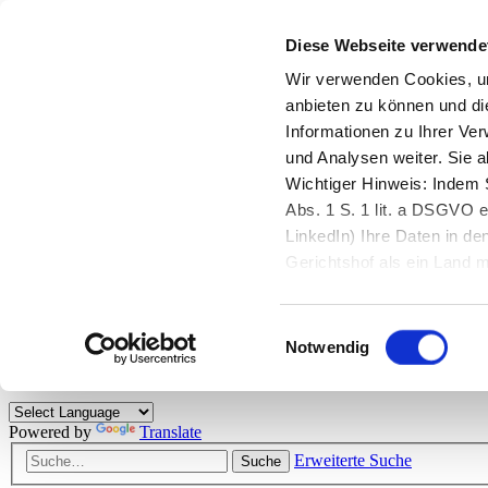
Diese Webseite verwende
Zurück zu StarMoney.de
Login Kundenbereich
Wir verwenden Cookies, um
anbieten zu können und di
Zurück zu StarMoney.de
Informationen zu Ihrer Ve
Login Kundenbereich
und Analysen weiter. Sie 
Zum Inhalt
Wichtiger Hinweis: Indem S
☰
Abs. 1 S. 1 lit. a DSGVO e
LinkedIn) Ihre Daten in 
Herzlich willkommen!
Gerichtshof als ein Land
eingeschätzt. Mehr Informa
Das StarMoney-Forum ist ein Diskussionsforum rund um unsere Prod
Einwilligungsauswahl
Kunden viele nützliche Hilfestellungen und interessante Tipps und Tri
Notwendig
Hinweise: Bitte beachten Sie unsere
Netiquette/Benimmregeln
. Bei S
Powered by
Translate
Erweiterte Suche
Suche