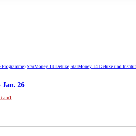
e Programme)
StarMoney 14 Deluxe
StarMoney 14 Deluxe und Institut
 Jan. 26
Team1