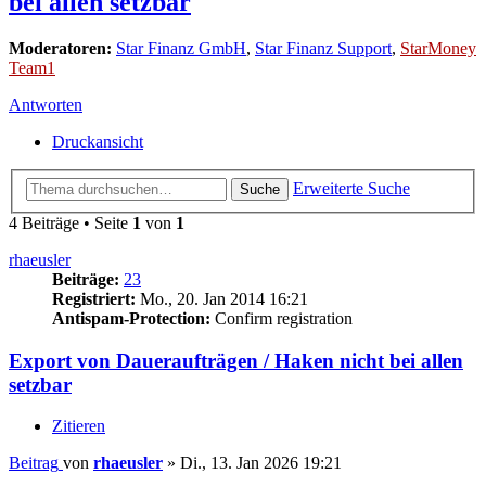
bei allen setzbar
Moderatoren:
Star Finanz GmbH
,
Star Finanz Support
,
StarMoney
Team1
Antworten
Druckansicht
Erweiterte Suche
Suche
4 Beiträge • Seite
1
von
1
rhaeusler
Beiträge:
23
Registriert:
Mo., 20. Jan 2014 16:21
Antispam-Protection:
Confirm registration
Export von Daueraufträgen / Haken nicht bei allen
setzbar
Zitieren
Beitrag
von
rhaeusler
»
Di., 13. Jan 2026 19:21