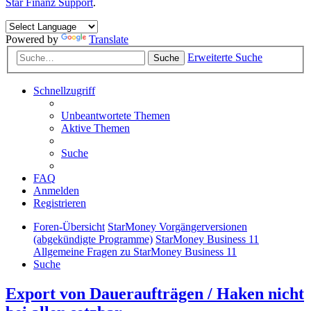
Star Finanz Support
.
Powered by
Translate
Erweiterte Suche
Suche
Schnellzugriff
Unbeantwortete Themen
Aktive Themen
Suche
FAQ
Anmelden
Registrieren
Foren-Übersicht
StarMoney Vorgängerversionen
(abgekündigte Programme)
StarMoney Business 11
Allgemeine Fragen zu StarMoney Business 11
Suche
Export von Daueraufträgen / Haken nicht