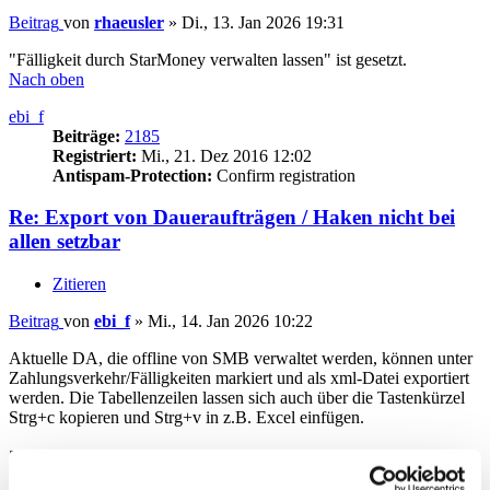
Beitrag
von
rhaeusler
»
Di., 13. Jan 2026 19:31
"Fälligkeit durch StarMoney verwalten lassen" ist gesetzt.
Nach oben
ebi_f
Beiträge:
2185
Registriert:
Mi., 21. Dez 2016 12:02
Antispam-Protection:
Confirm registration
Re: Export von Daueraufträgen / Haken nicht bei
allen setzbar
Zitieren
Beitrag
von
ebi_f
»
Mi., 14. Jan 2026 10:22
Aktuelle DA, die offline von SMB verwaltet werden, können unter
Zahlungsverkehr/Fälligkeiten markiert und als xml-Datei exportiert
werden. Die Tabellenzeilen lassen sich auch über die Tastenkürzel
Strg+c kopieren und Strg+v in z.B. Excel einfügen.
Zum fehlenden Kästchen in der Zahlungsübersicht bei den DA habe
ich im Hilfe-Center beim Artikel Daueraufträge folgenden Hinweis