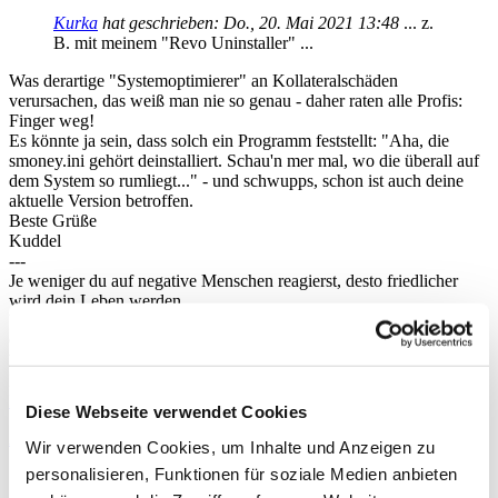
Kurka
hat geschrieben:
Do., 20. Mai 2021 13:48
... z.
B. mit meinem "Revo Uninstaller" ...
Was derartige "Systemoptimierer" an Kollateralschäden
verursachen, das weiß man nie so genau - daher raten alle Profis:
Finger weg!
Es könnte ja sein, dass solch ein Programm feststellt: "Aha, die
smoney.ini gehört deinstalliert. Schau'n mer mal, wo die überall auf
dem System so rumliegt..." - und schwupps, schon ist auch deine
aktuelle Version betroffen.
Beste Grüße
Kuddel
---
Je weniger du auf negative Menschen reagierst, desto friedlicher
wird dein Leben werden.
Übrigens
:
Grundprinzip der StarMoney Community:
Kunden helfen
Kunden
!
Ideen/Fragen an SM direkt:
https://starmoney.featureupvote.com/
Nach oben
Diese Webseite verwendet Cookies
Adipositas
Wir verwenden Cookies, um Inhalte und Anzeigen zu
Beiträge:
1
personalisieren, Funktionen für soziale Medien anbieten
Registriert:
Mi., 10. Mär 2021 14:26