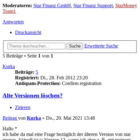
Moderatoren:
Star Finanz GmbH
,
Star Finanz Support
,
StarMoney
Team1
Antworten
Druckansicht
Erweiterte Suche
Suche
5 Beiträge • Seite
1
von
1
Kurka
Beiträge:
5
Registriert:
Di., 28. Feb 2012 23:20
Antispam-Protection:
Confirm registration
Alte Versionen löschen?
Zitieren
Beitrag
von
Kurka
»
Do., 20. Mai 2021 13:48
Hallo *
ich habe da mal eine Frage bezüglich der älteren Version von star
money. Aktuell ist ja Version 13, wenn ich aber z. B. mit meinem