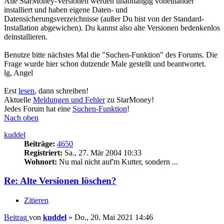
Alle StarMoney-Versionen werden unabhängig voneinander
installiert und haben eigene Daten- und
Datensicherungsverzeichnisse (außer Du bist von der Standard-
Installation abgewichen). Du kannst also alte Versionen bedenkenlos
deinstallieren.
Benutze bitte nächstes Mal die "Suchen-Funktion" des Forums. Die
Frage wurde hier schon dutzende Male gestellt und beantwortet.
lg, Angel
Erst
lesen
, dann schreiben!
Aktuelle
Meldungen und Fehler
zu StarMoney!
Jedes Forum hat eine
Suchen-Funktion
!
Nach oben
kuddel
Beiträge:
4650
Registriert:
Sa., 27. Mär 2004 10:33
Wohnort:
Nu mal nicht auf'm Kutter, sondern ...
Re: Alte Versionen löschen?
Zitieren
Beitrag
von
kuddel
»
Do., 20. Mai 2021 14:46