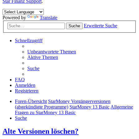
Star Finanz Support
.
Powered by
Translate
Erweiterte Suche
Suche
Schnellzugriff
Unbeantwortete Themen
Aktive Themen
Suche
FAQ
Anmelden
Registrieren
Foren-Übersicht
StarMoney Vorgängerversionen
(abgekündigte Programme)
StarMoney 13 Basic
Allgemeine
Fragen zu StarMoney 13 Basic
Suche
Alte Versionen löschen?