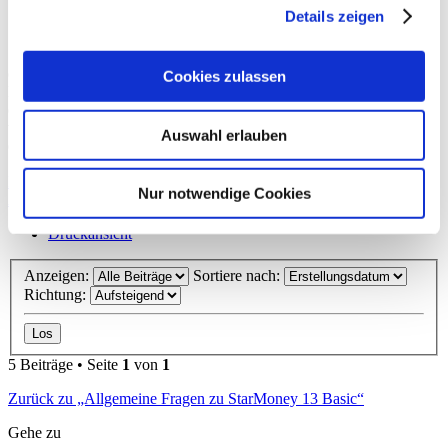
Details zeigen
Adipositas
hat geschrieben:
Di., 13. Jan 2026
14:56
Bist du dir nicht sicher, lässt du es da wo es ist.
die User sind aber der Meinung, sie wissen was sie löschen und
Cookies zulassen
löschen oft zuviel
das gleiche wie bei Antivirenprogramme, anstatt den Standard zu
verwenden, brauchen User unbedingt Drittanbieter-Software die sie
Auswahl erlauben
dann selbst nicht bedienen können. Weil installieren und die
Software wird es schon machen ... so ist es eben nicht
Nach oben
Nur notwendige Cookies
Antworten
Druckansicht
Anzeigen:
Sortiere nach:
Richtung:
5 Beiträge • Seite
1
von
1
Zurück zu „Allgemeine Fragen zu StarMoney 13 Basic“
Gehe zu