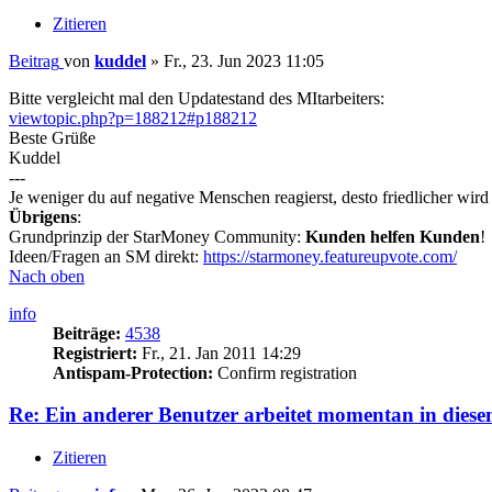
Zitieren
Beitrag
von
kuddel
»
Fr., 23. Jun 2023 11:05
Bitte vergleicht mal den Updatestand des MItarbeiters:
viewtopic.php?p=188212#p188212
Beste Grüße
Kuddel
---
Je weniger du auf negative Menschen reagierst, desto friedlicher wir
Übrigens
:
Grundprinzip der StarMoney Community:
Kunden helfen Kunden
!
Ideen/Fragen an SM direkt:
https://starmoney.featureupvote.com/
Nach oben
info
Beiträge:
4538
Registriert:
Fr., 21. Jan 2011 14:29
Antispam-Protection:
Confirm registration
Re: Ein anderer Benutzer arbeitet momentan in diese
Zitieren