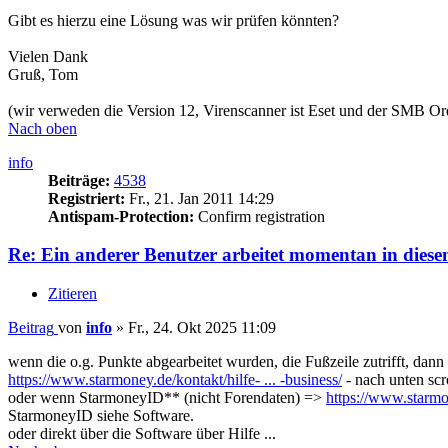
Gibt es hierzu eine Lösung was wir prüfen könnten?
Vielen Dank
Gruß, Tom
(wir verweden die Version 12, Virenscanner ist Eset und der SMB Ord
Nach oben
info
Beiträge:
4538
Registriert:
Fr., 21. Jan 2011 14:29
Antispam-Protection:
Confirm registration
Re: Ein anderer Benutzer arbeitet momentan in diese
Zitieren
Beitrag
von
info
»
Fr., 24. Okt 2025 11:09
wenn die o.g. Punkte abgearbeitet wurden, die Fußzeile zutrifft, da
https://www.starmoney.de/kontakt/hilfe- ... -business/
- nach unten scr
oder wenn StarmoneyID** (nicht Forendaten) =>
https://www.starmo
StarmoneyID siehe Software.
oder direkt über die Software über Hilfe ...