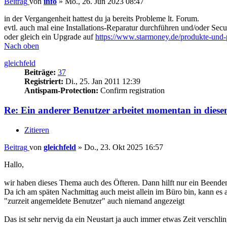
Beitrag
von
info
»
Mo., 26. Jun 2023 08:47
in der Vergangenheit hattest du ja bereits Probleme lt. Forum.
evtl. auch mal eine Installations-Reparatur durchführen und/oder Secu
oder gleich ein Upgrade auf
https://www.starmoney.de/produkte-und-p 
Nach oben
gleichfeld
Beiträge:
37
Registriert:
Di., 25. Jan 2011 12:39
Antispam-Protection:
Confirm registration
Re: Ein anderer Benutzer arbeitet momentan in diese
Zitieren
Beitrag
von
gleichfeld
»
Do., 23. Okt 2025 16:57
Hallo,
wir haben dieses Thema auch des Öfteren. Dann hilft nur ein Beende
Da ich am späten Nachmittag auch meist allein im Büro bin, kann es 
"zurzeit angemeldete Benutzer" auch niemand angezeigt
Das ist sehr nervig da ein Neustart ja auch immer etwas Zeit verschl