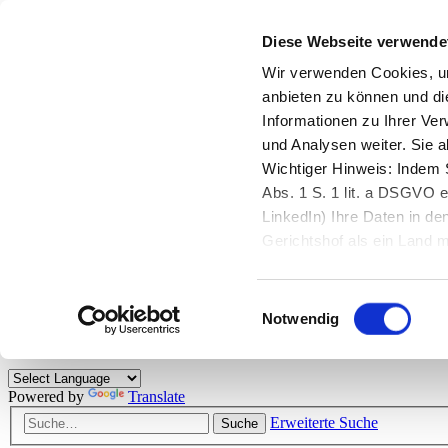
Diese Webseite verwende
Zurück zu StarMoney.de
Login Kundenbereich
Wir verwenden Cookies, um
anbieten zu können und di
Zurück zu StarMoney.de
Informationen zu Ihrer Ve
Login Kundenbereich
und Analysen weiter. Sie 
Zum Inhalt
Wichtiger Hinweis: Indem S
☰
Abs. 1 S. 1 lit. a DSGVO e
LinkedIn) Ihre Daten in 
Herzlich willkommen!
Gerichtshof als ein Land
eingeschätzt. Mehr Informa
Das StarMoney-Forum ist ein Diskussionsforum rund um unsere Prod
Einwilligungsauswahl
Kunden viele nützliche Hilfestellungen und interessante Tipps und Tri
Notwendig
Hinweise: Bitte beachten Sie unsere
Netiquette/Benimmregeln
. Bei S
Powered by
Translate
Erweiterte Suche
Suche