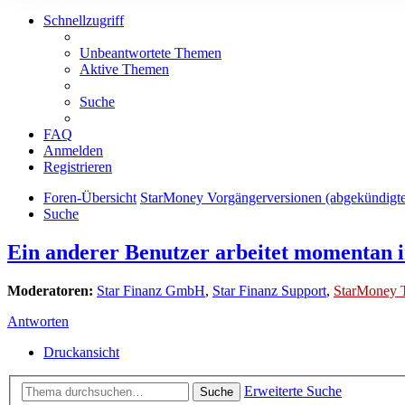
Schnellzugriff
Unbeantwortete Themen
Aktive Themen
Suche
FAQ
Anmelden
Registrieren
Foren-Übersicht
StarMoney Vorgängerversionen (abgekündigt
Suche
Ein anderer Benutzer arbeitet momentan i
Moderatoren:
Star Finanz GmbH
,
Star Finanz Support
,
StarMoney 
Antworten
Druckansicht
Erweiterte Suche
Suche