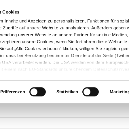
t Cookies
 Inhalte und Anzeigen zu personalisieren, Funktionen für sozia
e Zugriffe auf unsere Website zu analysieren. Außerdem geben w
rwendung unserer Website an unsere Partner für soziale Medien
akzeptieren unsere Cookies, wenn Sie fortfahren diese Webseite 
ie auf „Alle Cookies erlauben“ klicken, willigen Sie zugleich gem
in, dass bei Benutzung bestimmter Dienste auf der Seite (Twitte
den USA verarbeitet werden. Die USA werden von dem Europäisch
 mit einem nach EU-Standards unzureichendem Datenschutznive
tionen dazu finden Sie hier und in unseren Datenschutzrichtlinien
ukte. Das Grundprinzip der StarMoney Community ist dabei ganz einf
cks. Stellen Sie Ihre Fragen und helfen Sie mit Ihrem Wissen anderen w
Präferenzen
Statistiken
Marketin
upportanfragen zu unseren Produkten wenden Sie sich bitte an den
Star