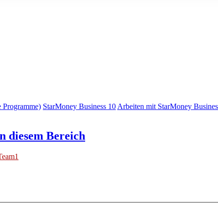
e Programme)
StarMoney Business 10
Arbeiten mit StarMoney Busines
n diesem Bereich
Team1