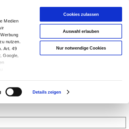
Cookies zulassen
le Medien
ir
Auswahl erlauben
, Werbung
zu nutzen.
Nur notwendige Cookies
. Art. 49
r, Google,
en
au
 (Link s.u.).
ach: Kunden helfen Kunden. Erfahren Sie im Austausch mit anderen
eiter.
g
Details zeigen
 Finanz Support
.