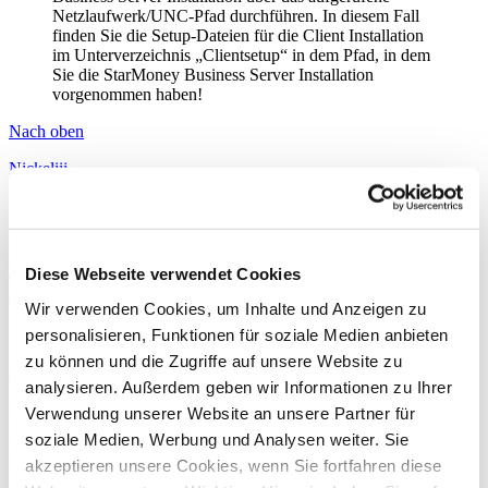
Netzlaufwerk/UNC-Pfad durchführen. In diesem Fall
finden Sie die Setup-Dateien für die Client Installation
im Unterverzeichnis „Clientsetup“ in dem Pfad, in dem
Sie die StarMoney Business Server Installation
vorgenommen haben!
Nach oben
Nickeliii
Beiträge:
7
Registriert:
Di., 22. Apr 2025 08:32
Antispam-Protection:
Confirm registration
Re: Starmoney Deluxe zu Starmoney Business +
Diese Webseite verwendet Cookies
Funktionsfragen
Wir verwenden Cookies, um Inhalte und Anzeigen zu
personalisieren, Funktionen für soziale Medien anbieten
Zitieren
zu können und die Zugriffe auf unsere Website zu
Beitrag
von
Nickeliii
»
Do., 25. Sep 2025 10:45
analysieren. Außerdem geben wir Informationen zu Ihrer
Hallo zusammen,
Verwendung unserer Website an unsere Partner für
soziale Medien, Werbung und Analysen weiter. Sie
habe momentan StarMoney Flat und würde gerne zu Business
akzeptieren unsere Cookies, wenn Sie fortfahren diese
wechseln.