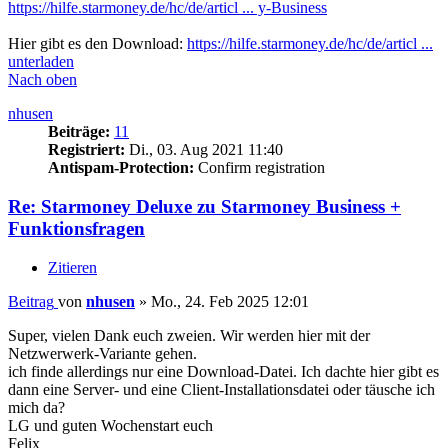
https://hilfe.starmoney.de/hc/de/articl ... y-Business
Hier gibt es den Download:
https://hilfe.starmoney.de/hc/de/articl ...
unterladen
Nach oben
nhusen
Beiträge:
11
Registriert:
Di., 03. Aug 2021 11:40
Antispam-Protection:
Confirm registration
Re: Starmoney Deluxe zu Starmoney Business +
Funktionsfragen
Zitieren
Beitrag
von
nhusen
»
Mo., 24. Feb 2025 12:01
Super, vielen Dank euch zweien. Wir werden hier mit der
Netzwerwerk-Variante gehen.
ich finde allerdings nur eine Download-Datei. Ich dachte hier gibt es
dann eine Server- und eine Client-Installationsdatei oder täusche ich
mich da?
LG und guten Wochenstart euch
Felix