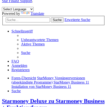
Star Finanz Support
.
Powered by
Translate
Erweiterte Suche
Suche
Schnellzugriff
Unbeantwortete Themen
Aktive Themen
Suche
FAQ
Anmelden
Registrieren
Foren-Übersicht
StarMoney Vorgängerversionen
(abgekündigte Programme)
StarMoney Business 11
Installation von StarMoney Business 11
Suche
Starmoney Deluxe zu Starmoney Business