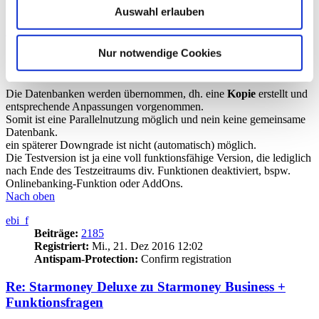
Zitieren
Auswahl erlauben
Beitrag
von
info
»
Do., 25. Sep 2025 14:58
Nur notwendige Cookies
Starmoney Flat kündigen
Starmoney Bus. bestellen
Die Datenbanken werden übernommen, dh. eine
Kopie
erstellt und
entsprechende Anpassungen vorgenommen.
Somit ist eine Parallelnutzung möglich und nein keine gemeinsame
Datenbank.
ein späterer Downgrade ist nicht (automatisch) möglich.
Die Testversion ist ja eine voll funktionsfähige Version, die lediglich
nach Ende des Testzeitraums div. Funktionen deaktiviert, bspw.
Onlinebanking-Funktion oder AddOns.
Nach oben
ebi_f
Beiträge:
2185
Registriert:
Mi., 21. Dez 2016 12:02
Antispam-Protection:
Confirm registration
Re: Starmoney Deluxe zu Starmoney Business +
Funktionsfragen