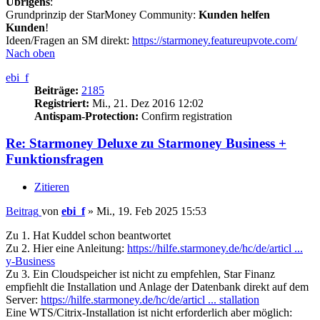
Übrigens
:
Grundprinzip der StarMoney Community:
Kunden helfen
Kunden
!
Ideen/Fragen an SM direkt:
https://starmoney.featureupvote.com/
Nach oben
ebi_f
Beiträge:
2185
Registriert:
Mi., 21. Dez 2016 12:02
Antispam-Protection:
Confirm registration
Re: Starmoney Deluxe zu Starmoney Business +
Funktionsfragen
Zitieren
Beitrag
von
ebi_f
»
Mi., 19. Feb 2025 15:53
Zu 1. Hat Kuddel schon beantwortet
Zu 2. Hier eine Anleitung:
https://hilfe.starmoney.de/hc/de/articl ...
y-Business
Zu 3. Ein Cloudspeicher ist nicht zu empfehlen, Star Finanz
empfiehlt die Installation und Anlage der Datenbank direkt auf dem
Server:
https://hilfe.starmoney.de/hc/de/articl ... stallation
Eine WTS/Citrix-Installation ist nicht erforderlich aber möglich: