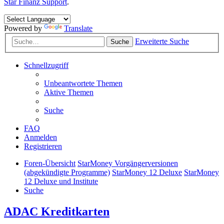
Star Finanz Support
.
Powered by
Translate
Erweiterte Suche
Suche
Schnellzugriff
Unbeantwortete Themen
Aktive Themen
Suche
FAQ
Anmelden
Registrieren
Foren-Übersicht
StarMoney Vorgängerversionen
(abgekündigte Programme)
StarMoney 12 Deluxe
StarMoney
12 Deluxe und Institute
Suche
ADAC Kreditkarten