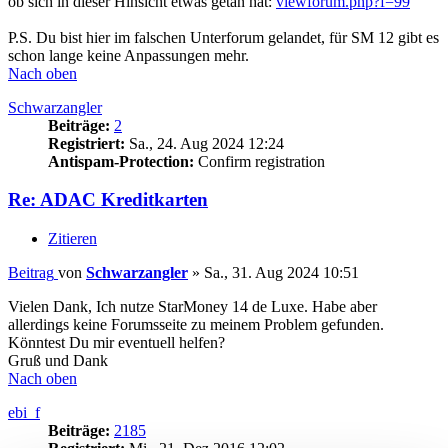
ob sich in dieser Hinsicht etwas getan hat:
viewforum.php?f=99
P.S. Du bist hier im falschen Unterforum gelandet, für SM 12 gibt es
schon lange keine Anpassungen mehr.
Nach oben
Schwarzangler
Beiträge:
2
Registriert:
Sa., 24. Aug 2024 12:24
Antispam-Protection:
Confirm registration
Re: ADAC Kreditkarten
Zitieren
Beitrag
von
Schwarzangler
»
Sa., 31. Aug 2024 10:51
Vielen Dank, Ich nutze StarMoney 14 de Luxe. Habe aber
allerdings keine Forumsseite zu meinem Problem gefunden.
Könntest Du mir eventuell helfen?
Gruß und Dank
Nach oben
ebi_f
Beiträge:
2185