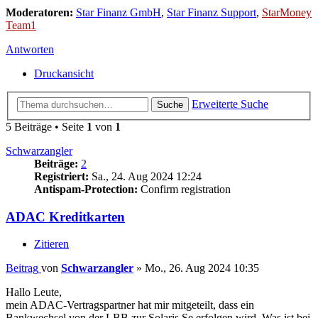
Moderatoren:
Star Finanz GmbH
,
Star Finanz Support
,
StarMoney
Team1
Antworten
Druckansicht
Erweiterte Suche
Suche
5 Beiträge • Seite
1
von
1
Schwarzangler
Beiträge:
2
Registriert:
Sa., 24. Aug 2024 12:24
Antispam-Protection:
Confirm registration
ADAC Kreditkarten
Zitieren
Beitrag
von
Schwarzangler
»
Mo., 26. Aug 2024 10:35
Hallo Leute,
mein ADAC-Vertragspartner hat mir mitgeteilt, dass ein
Bankwechsel von der LBB zur Solaris Se erfolgen wird. Was ist bei