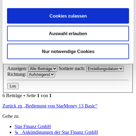
Re: Visakarte DKB funktioniert nicht mehr
Zitieren
Cookies zulassen
Beitrag
von
npatzschke
»
Mi., 26. Jun 2024 07:19
Auswahl erlauben
Ich habe jetzt SM 14 ausprobiert und es funktioniert.
Nach oben
Antworten
Nur notwendige Cookies
Druckansicht
Anzeigen:
Sortiere nach:
Richtung:
6 Beiträge • Seite
1
von
1
Zurück zu „Bedienung von StarMoney 13 Basic“
Gehe zu
Star Finanz GmbH
↳ Ankündigungen der Star Finanz GmbH