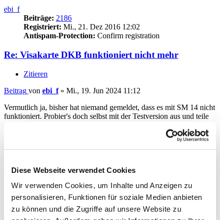
ebi_f
Beiträge:
2186
Registriert:
Mi., 21. Dez 2016 12:02
Antispam-Protection:
Confirm registration
Re: Visakarte DKB funktioniert nicht mehr
Zitieren
Beitrag
von
ebi_f
»
Mi., 19. Jun 2024 11:12
Vermutlich ja, bisher hat niemand gemeldet, dass es mit SM 14 nicht
funktioniert. Probier's doch selbst mit der Testversion aus und teile
das Ergebnis hier mit!
SM 13 wird zukünftig noch weitere Funktionseinschränkungen
aufgrund fehlender Updates bekommen.
Nach oben
audiolet
Diese Webseite verwendet Cookies
Beiträge:
6724
Wir verwenden Cookies, um Inhalte und Anzeigen zu
Registriert:
Sa., 02. Mai 2015 08:52
Antispam-Protection:
Confirm registration
personalisieren, Funktionen für soziale Medien anbieten
zu können und die Zugriffe auf unsere Website zu
Re: Visakarte DKB funktioniert nicht mehr