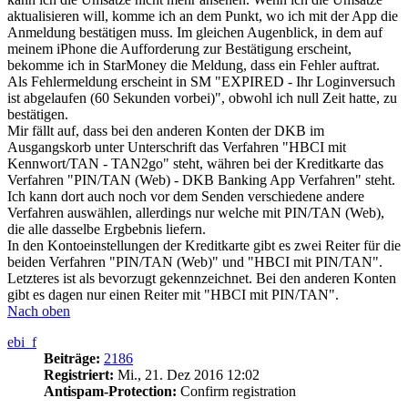
aktualisieren will, komme ich an dem Punkt, wo ich mit der App die
Anmeldung bestätigen muss. Im gleichen Augenblick, in dem auf
meinem iPhone die Aufforderung zur Bestätigung erscheint,
bekomme ich in StarMoney die Meldung, dass ein Fehler auftrat.
Als Fehlermeldung erscheint in SM "EXPIRED - Ihr Loginversuch
ist abgelaufen (60 Sekunden vorbei)", obwohl ich null Zeit hatte, zu
bestätigen.
Mir fällt auf, dass bei den anderen Konten der DKB im
Ausgangskorb unter Unterschrift das Verfahren "HBCI mit
Kennwort/TAN - TAN2go" steht, währen bei der Kreditkarte das
Verfahren "PIN/TAN (Web) - DKB Banking App Verfahren" steht.
Ich kann dort auch noch vor dem Senden verschiedene andere
Verfahren auswählen, allerdings nur welche mit PIN/TAN (Web),
die alle dasselbe Ergbebnis liefern.
In den Kontoeinstellungen der Kreditkarte gibt es zwei Reiter für die
beiden Verfahren "PIN/TAN (Web)" und "HBCI mit PIN/TAN".
Letzteres ist als bevorzugt gekennzeichnet. Bei den anderen Konten
gibt es dagen nur einen Reiter mit "HBCI mit PIN/TAN".
Nach oben
ebi_f
Beiträge:
2186
Registriert:
Mi., 21. Dez 2016 12:02
Antispam-Protection:
Confirm registration