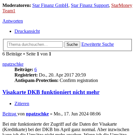
Moderatoren:
Star Finanz GmbH
,
Star Finanz Support
,
StarMoney
Team1
Antworten
Druckansicht
Erweiterte Suche
Suche
6 Beiträge • Seite
1
von
1
npatzschke
Beiträge:
6
Registriert:
Do., 20. Apr 2017 20:59
Antispam-Protection:
Confirm registration
Visakarte DKB funktioniert nicht mehr
Zitieren
Beitrag
von
npatzschke
»
Mo., 17. Jun 2024 08:06
Bei mir funktionierte der Zugriff auf die Daten der Visakarte
(Kreditkarte) bei der DKB bis April ganz normal. Aber inzwischen
kann ich die Umsätze nicht mehr ansehen. Wenn ich die Umsätze