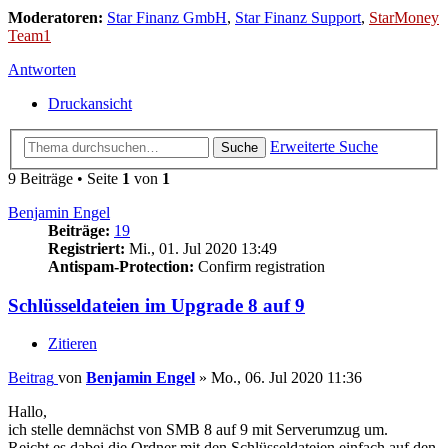
Moderatoren:
Star Finanz GmbH
,
Star Finanz Support
,
StarMoney
Team1
Antworten
Druckansicht
Erweiterte Suche
Suche
9 Beiträge • Seite
1
von
1
Benjamin Engel
Beiträge:
19
Registriert:
Mi., 01. Jul 2020 13:49
Antispam-Protection:
Confirm registration
Schlüsseldateien im Upgrade 8 auf 9
Zitieren
Beitrag
von
Benjamin Engel
»
Mo., 06. Jul 2020 11:36
Hallo,
ich stelle demnächst von SMB 8 auf 9 mit Serverumzug um.
Reicht es dabei die Ordner mit den Schlüsseldateien einfach auf den