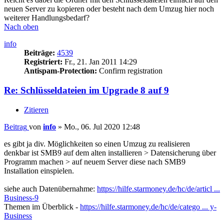
neuen Server zu kopieren oder besteht nach dem Umzug hier noch
weiterer Handlungsbedarf?
Nach oben
info
Beiträge:
4539
Registriert:
Fr., 21. Jan 2011 14:29
Antispam-Protection:
Confirm registration
Re: Schlüsseldateien im Upgrade 8 auf 9
Zitieren
Beitrag
von
info
»
Mo., 06. Jul 2020 12:48
es gibt ja div. Möglichkeiten so einen Umzug zu realisieren
denkbar ist SMB9 auf dem alten installieren > Datensicherung über
Programm machen > auf neuem Server diese nach SMB9
Installation einspielen.
siehe auch Datenübernahme:
https://hilfe.starmoney.de/hc/de/articl ...
Business-9
Themen im Überblick -
https://hilfe.starmoney.de/hc/de/catego ... y-
Business