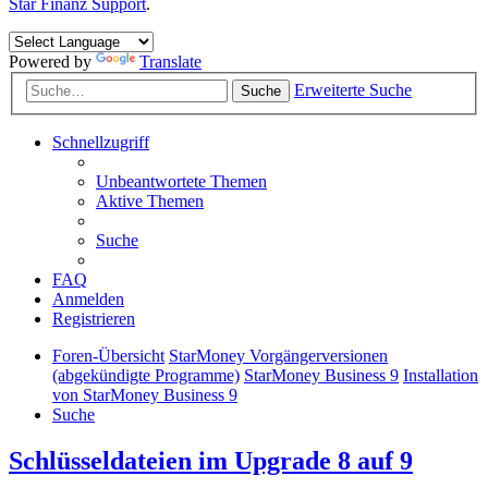
Star Finanz Support
.
Powered by
Translate
Erweiterte Suche
Suche
Schnellzugriff
Unbeantwortete Themen
Aktive Themen
Suche
FAQ
Anmelden
Registrieren
Foren-Übersicht
StarMoney Vorgängerversionen
(abgekündigte Programme)
StarMoney Business 9
Installation
von StarMoney Business 9
Suche
Schlüsseldateien im Upgrade 8 auf 9