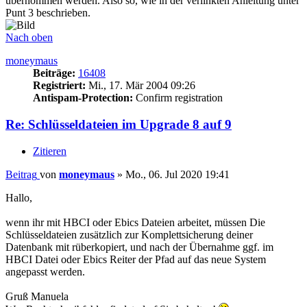
übernommen werden. Also so, wie in der verlinkten Anleitung unter
Punt 3 beschrieben.
Nach oben
moneymaus
Beiträge:
16408
Registriert:
Mi., 17. Mär 2004 09:26
Antispam-Protection:
Confirm registration
Re: Schlüsseldateien im Upgrade 8 auf 9
Zitieren
Beitrag
von
moneymaus
»
Mo., 06. Jul 2020 19:41
Hallo,
wenn ihr mit HBCI oder Ebics Dateien arbeitet, müssen Die
Schlüsseldateien zusätzlich zur Komplettsicherung deiner
Datenbank mit rüberkopiert, und nach der Übernahme ggf. im
HBCI Datei oder Ebics Reiter der Pfad auf das neue System
angepasst werden.
Gruß Manuela