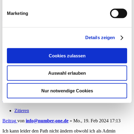
Registriert:
Mi., 01. Jul 2020 13:49
Antispam-Protection:
Confirm registration
Marketing
Re: Schlüsseldateien im Upgrade 8 auf 9
Zitieren
Details zeigen
Beitrag
von
Benjamin Engel
»
Do., 09. Jul 2020 11:15
Danke,
Cookies zulassen
ich konnte den Pfad anpassen und alles hat funktioniert.
Nach oben
info@number-one.de
Auswahl erlauben
Beiträge:
4
Registriert:
Mi., 07. Mär 2018 14:19
Antispam-Protection:
Confirm registration
Nur notwendige Cookies
Re: Schlüsseldateien im Upgrade 8 auf 9
Zitieren
Beitrag
von
info@number-one.de
»
Mo., 19. Feb 2024 17:13
Ich kann leider den Path nicht ändern obwohl ich als Admin