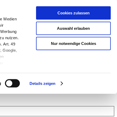
Cookies zulassen
le Medien
ir
Auswahl erlauben
, Werbung
zu nutzen.
Nur notwendige Cookies
. Art. 49
r, Google,
en
au
 (Link s.u.).
ach: Kunden helfen Kunden. Erfahren Sie im Austausch mit anderen
eiter.
g
Details zeigen
 Finanz Support
.