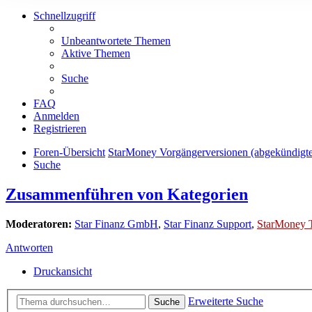
Schnellzugriff
Unbeantwortete Themen
Aktive Themen
Suche
FAQ
Anmelden
Registrieren
Foren-Übersicht
StarMoney Vorgängerversionen (abgekündigt
Suche
Zusammenführen von Kategorien
Moderatoren:
Star Finanz GmbH
,
Star Finanz Support
,
StarMoney 
Antworten
Druckansicht
Erweiterte Suche
Suche