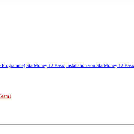
e Programme)
StarMoney 12 Basic
Installation von StarMoney 12 Basi
Team1