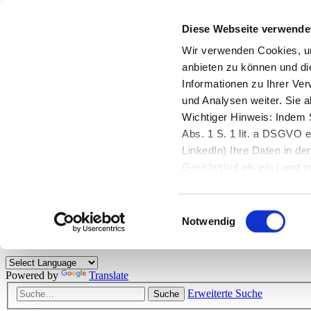
Diese Webseite verwende
Zurück zu StarMoney.de
Login Kundenbereich
Wir verwenden Cookies, um
anbieten zu können und di
Zurück zu StarMoney.de
Informationen zu Ihrer Ve
Login Kundenbereich
und Analysen weiter. Sie 
Zum Inhalt
Wichtiger Hinweis: Indem S
☰
Abs. 1 S. 1 lit. a DSGVO e
LinkedIn) Ihre Daten in 
Herzlich willkommen!
Gerichtshof als ein Land
eingeschätzt. Mehr Informa
Das StarMoney-Forum ist ein Diskussionsforum rund um unsere Prod
Einwilligungsauswahl
Kunden viele nützliche Hilfestellungen und interessante Tipps und Tri
Notwendig
Hinweise: Bitte beachten Sie unsere
Netiquette/Benimmregeln
. Bei S
Powered by
Translate
Erweiterte Suche
Suche