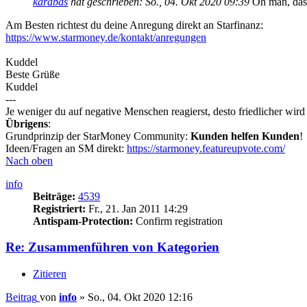
karabas
hat geschrieben:
So., 04. Okt 2020 09:39
Oh man, das 
Am Besten richtest du deine Anregung direkt an Starfinanz:
https://www.starmoney.de/kontakt/anregungen
Kuddel
Beste Grüße
Kuddel
---
Je weniger du auf negative Menschen reagierst, desto friedlicher wir
Übrigens
:
Grundprinzip der StarMoney Community:
Kunden helfen Kunden
!
Ideen/Fragen an SM direkt:
https://starmoney.featureupvote.com/
Nach oben
info
Beiträge:
4539
Registriert:
Fr., 21. Jan 2011 14:29
Antispam-Protection:
Confirm registration
Re: Zusammenführen von Kategorien
Zitieren
Beitrag
von
info
»
So., 04. Okt 2020 12:16