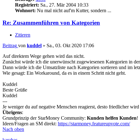
Registriert:
Sa., 27. Mär 2004 10:33
Wohnort:
Nu mal nicht auf'm Kutter, sondern ...
Re: Zusammenführen von Kategorien
Zitieren
Beitrag
von
kuddel
»
Sa., 03. Okt 2020 17:06
Auf direktem Wege gehen wird das nicht.
Zunächst würde ich die unerwünscht zugewiesenen Kategorien in der 
Dann würde ich die Umsatzliste nach Kategorien sortieren und im le
Wie gesagt: Ein Workaround, da es in einem Schritt nicht geht.
Kuddel
Beste Grüße
Kuddel
---
Je weniger du auf negative Menschen reagierst, desto friedlicher wir
Übrigens
:
Grundprinzip der StarMoney Community:
Kunden helfen Kunden
!
Ideen/Fragen an SM direkt:
https://starmoney.featureupvote.com/
Nach oben
karabas