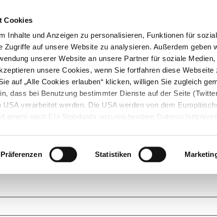
t Cookies
 Inhalte und Anzeigen zu personalisieren, Funktionen für sozia
e Zugriffe auf unsere Website zu analysieren. Außerdem geben w
rwendung unserer Website an unsere Partner für soziale Medien
akzeptieren unsere Cookies, wenn Sie fortfahren diese Webseite 
ie auf „Alle Cookies erlauben“ klicken, willigen Sie zugleich gem
in, dass bei Benutzung bestimmter Dienste auf der Seite (Twitte
den USA verarbeitet werden. Die USA werden von dem Europäisch
 mit einem nach EU-Standards unzureichendem Datenschutznive
tionen dazu finden Sie hier und in unseren Datenschutzrichtlinien
ukte. Das Grundprinzip der StarMoney Community ist dabei ganz einf
cks. Stellen Sie Ihre Fragen und helfen Sie mit Ihrem Wissen anderen w
Präferenzen
Statistiken
Marketin
upportanfragen zu unseren Produkten wenden Sie sich bitte an den
Star