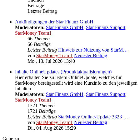
Beiträge
Letzter Beitrag
Ankündigungen der Star Finanz GmbH
Moderatoren:
Star Finanz GmbH
,
Star Finanz Support
,
StarMoney Team1
66
Themen
66
Beiträge
Letzter Beitrag
Hinweis zur Nutzung von StarM…
von
StarMoney Team1
Neuester Beitrag
Mo., 13. Jul 2026 13:40
Inhalte OnlineUpdates (Produktaktualisierungen)
Hier erhalten Sie zu jedem OnlineUpdate, welches für
StarMoney bereitgestellt wird eine Kurzinfo zu den jeweiligen
Inhalten.
Moderatoren:
Star Finanz GmbH
,
Star Finanz Support
,
StarMoney Team1
1721
Themen
1721
Beiträge
Letzter Beitrag
StarMoney Online-Update 3323 …
von
StarMoney Team1
Neuester Beitrag
Di., 04. Aug 2026 15:29
Gehe zu