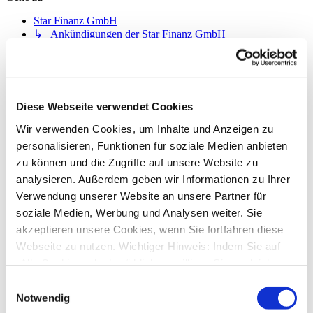
Star Finanz GmbH
↳ Ankündigungen der Star Finanz GmbH
↳ Inhalte OnlineUpdates (Produktaktualisierungen)
StarMoney Deluxe 15
↳ Allgemeine Fragen zu StarMoney Deluxe 15
↳ Installation von StarMoney Deluxe 15
↳ Bedienung von StarMoney Deluxe 15
Diese Webseite verwendet Cookies
↳ StarMoney Deluxe 15 und Institute
↳ Anregungen und Wünsche zu StarMoney Deluxe 15
Wir verwenden Cookies, um Inhalte und Anzeigen zu
StarMoney Basic 15
personalisieren, Funktionen für soziale Medien anbieten
↳ Allgemeine Fragen zu StarMoney Basic 15
zu können und die Zugriffe auf unsere Website zu
↳ Installation von StarMoney Basic 15
analysieren. Außerdem geben wir Informationen zu Ihrer
↳ Bedienung von StarMoney Basic 15
↳ StarMoney Basic 15 und Institute
Verwendung unserer Website an unsere Partner für
↳ Anregungen und Wünsche zu StarMoney Basic 15
soziale Medien, Werbung und Analysen weiter. Sie
StarMoney Apps für Android, iOS und MacOS
akzeptieren unsere Cookies, wenn Sie fortfahren diese
↳ StarMoney App für Android
↳ StarMoney App für iOS
Webseite zu nutzen. Wichtiger Hinweis: Indem Sie auf
↳ StarMoney App für Mac
„Alle Cookies erlauben“ klicken, willigen Sie zugleich
↳ Anregungen und Wünsche
gem. Art. 49 Abs. 1 S. 1 lit. a DSGVO ein, dass bei
StarMoney Business 12
Einwilligungsauswahl
Benutzung bestimmter Dienste auf der Seite (Twitter,
↳ Allgemeine Fragen zu StarMoney Business 12
Notwendig
↳ Installation von StarMoney Business 12
Google, LinkedIn) Ihre Daten in den USA verarbeitet