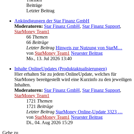
Beiträge
Letzter Beitrag
Ankündigungen der Star Finanz GmbH
Moderatoren:
Star Finanz GmbH
,
Star Finanz Support
,
StarMoney Team1
66
Themen
66
Beiträge
Letzter Beitrag
Hinweis zur Nutzung von StarM…
von
StarMoney Team1
Neuester Beitrag
Mo., 13. Jul 2026 13:40
Inhalte OnlineUpdates (Produktaktualisierungen)
Hier erhalten Sie zu jedem OnlineUpdate, welches für
StarMoney bereitgestellt wird eine Kurzinfo zu den jeweiligen
Inhalten.
Moderatoren:
Star Finanz GmbH
,
Star Finanz Support
,
StarMoney Team1
1721
Themen
1721
Beiträge
Letzter Beitrag
StarMoney Online-Update 3323 …
von
StarMoney Team1
Neuester Beitrag
Di., 04. Aug 2026 15:29
Gehe zu