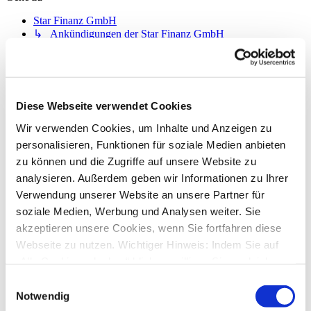
Star Finanz GmbH
↳ Ankündigungen der Star Finanz GmbH
↳ Inhalte OnlineUpdates (Produktaktualisierungen)
StarMoney Deluxe 15
↳ Allgemeine Fragen zu StarMoney Deluxe 15
↳ Installation von StarMoney Deluxe 15
↳ Bedienung von StarMoney Deluxe 15
Diese Webseite verwendet Cookies
↳ StarMoney Deluxe 15 und Institute
↳ Anregungen und Wünsche zu StarMoney Deluxe 15
Wir verwenden Cookies, um Inhalte und Anzeigen zu
StarMoney Basic 15
personalisieren, Funktionen für soziale Medien anbieten
↳ Allgemeine Fragen zu StarMoney Basic 15
zu können und die Zugriffe auf unsere Website zu
↳ Installation von StarMoney Basic 15
analysieren. Außerdem geben wir Informationen zu Ihrer
↳ Bedienung von StarMoney Basic 15
↳ StarMoney Basic 15 und Institute
Verwendung unserer Website an unsere Partner für
↳ Anregungen und Wünsche zu StarMoney Basic 15
soziale Medien, Werbung und Analysen weiter. Sie
StarMoney Apps für Android, iOS und MacOS
akzeptieren unsere Cookies, wenn Sie fortfahren diese
↳ StarMoney App für Android
↳ StarMoney App für iOS
Webseite zu nutzen. Wichtiger Hinweis: Indem Sie auf
↳ StarMoney App für Mac
„Alle Cookies erlauben“ klicken, willigen Sie zugleich
↳ Anregungen und Wünsche
gem. Art. 49 Abs. 1 S. 1 lit. a DSGVO ein, dass bei
StarMoney Business 12
Einwilligungsauswahl
Benutzung bestimmter Dienste auf der Seite (Twitter,
↳ Allgemeine Fragen zu StarMoney Business 12
Notwendig
↳ Installation von StarMoney Business 12
Google, LinkedIn) Ihre Daten in den USA verarbeitet