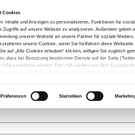
t Cookies
 Inhalte und Anzeigen zu personalisieren, Funktionen für sozia
e Zugriffe auf unsere Website zu analysieren. Außerdem geben w
rwendung unserer Website an unsere Partner für soziale Medien
akzeptieren unsere Cookies, wenn Sie fortfahren diese Webseite 
ie auf „Alle Cookies erlauben“ klicken, willigen Sie zugleich gem
in, dass bei Benutzung bestimmter Dienste auf der Seite (Twitte
den USA verarbeitet werden. Die USA werden von dem Europäisch
 mit einem nach EU-Standards unzureichendem Datenschutznive
tionen dazu finden Sie hier und in unseren Datenschutzrichtlinien
ukte. Das Grundprinzip der StarMoney Community ist dabei ganz einf
cks. Stellen Sie Ihre Fragen und helfen Sie mit Ihrem Wissen anderen w
Präferenzen
Statistiken
Marketin
upportanfragen zu unseren Produkten wenden Sie sich bitte an den
Star