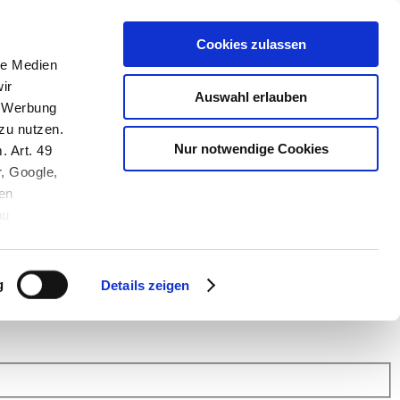
Cookies zulassen
le Medien
ir
Auswahl erlauben
, Werbung
zu nutzen.
Nur notwendige Cookies
. Art. 49
r, Google,
en
au
 (Link s.u.).
ach: Kunden helfen Kunden. Erfahren Sie im Austausch mit anderen
eiter.
g
Details zeigen
 Finanz Support
.