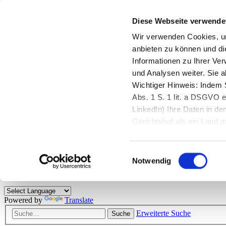
Diese Webseite verwende
Zurück zu StarMoney.de
Login Kundenbereich
Wir verwenden Cookies, um
anbieten zu können und di
Zurück zu StarMoney.de
Informationen zu Ihrer Ve
Login Kundenbereich
und Analysen weiter. Sie 
Zum Inhalt
Wichtiger Hinweis: Indem S
☰
Abs. 1 S. 1 lit. a DSGVO e
LinkedIn) Ihre Daten in 
Herzlich willkommen!
Gerichtshof als ein Land
eingeschätzt. Mehr Informa
Das StarMoney-Forum ist ein Diskussionsforum rund um unsere Prod
Einwilligungsauswahl
Kunden viele nützliche Hilfestellungen und interessante Tipps und Tri
Notwendig
Hinweise: Bitte beachten Sie unsere
Netiquette/Benimmregeln
. Bei S
Powered by
Translate
Erweiterte Suche
Suche