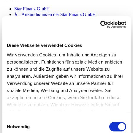
Star Finanz GmbH
↳ Ankündigungen der Star Finanz GmbH
↳ Inhalte OnlineUpdates (Produktaktualisierungen)
StarMoney Deluxe 15
↳ Allgemeine Fragen zu StarMoney Deluxe 15
↳ Installation von StarMoney Deluxe 15
↳ Bedienung von StarMoney Deluxe 15
Diese Webseite verwendet Cookies
↳ StarMoney Deluxe 15 und Institute
↳ Anregungen und Wünsche zu StarMoney Deluxe 15
Wir verwenden Cookies, um Inhalte und Anzeigen zu
StarMoney Basic 15
personalisieren, Funktionen für soziale Medien anbieten
↳ Allgemeine Fragen zu StarMoney Basic 15
zu können und die Zugriffe auf unsere Website zu
↳ Installation von StarMoney Basic 15
analysieren. Außerdem geben wir Informationen zu Ihrer
↳ Bedienung von StarMoney Basic 15
↳ StarMoney Basic 15 und Institute
Verwendung unserer Website an unsere Partner für
↳ Anregungen und Wünsche zu StarMoney Basic 15
soziale Medien, Werbung und Analysen weiter. Sie
StarMoney Apps für Android, iOS und MacOS
akzeptieren unsere Cookies, wenn Sie fortfahren diese
↳ StarMoney App für Android
↳ StarMoney App für iOS
Webseite zu nutzen. Wichtiger Hinweis: Indem Sie auf
↳ StarMoney App für Mac
„Alle Cookies erlauben“ klicken, willigen Sie zugleich
↳ Anregungen und Wünsche
gem. Art. 49 Abs. 1 S. 1 lit. a DSGVO ein, dass bei
StarMoney Business 12
Einwilligungsauswahl
Benutzung bestimmter Dienste auf der Seite (Twitter,
↳ Allgemeine Fragen zu StarMoney Business 12
Notwendig
↳ Installation von StarMoney Business 12
Google, LinkedIn) Ihre Daten in den USA verarbeitet