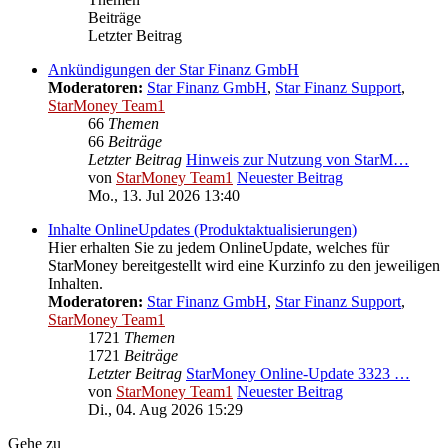
Beiträge
Letzter Beitrag
Ankündigungen der Star Finanz GmbH
Moderatoren:
Star Finanz GmbH
,
Star Finanz Support
,
StarMoney Team1
66
Themen
66
Beiträge
Letzter Beitrag
Hinweis zur Nutzung von StarM…
von
StarMoney Team1
Neuester Beitrag
Mo., 13. Jul 2026 13:40
Inhalte OnlineUpdates (Produktaktualisierungen)
Hier erhalten Sie zu jedem OnlineUpdate, welches für
StarMoney bereitgestellt wird eine Kurzinfo zu den jeweiligen
Inhalten.
Moderatoren:
Star Finanz GmbH
,
Star Finanz Support
,
StarMoney Team1
1721
Themen
1721
Beiträge
Letzter Beitrag
StarMoney Online-Update 3323 …
von
StarMoney Team1
Neuester Beitrag
Di., 04. Aug 2026 15:29
Gehe zu