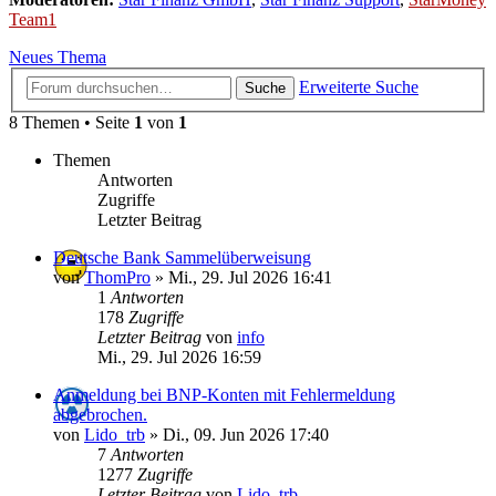
Team1
Neues Thema
Erweiterte Suche
Suche
8 Themen • Seite
1
von
1
Themen
Antworten
Zugriffe
Letzter Beitrag
Deutsche Bank Sammelüberweisung
von
ThomPro
»
Mi., 29. Jul 2026 16:41
1
Antworten
178
Zugriffe
Letzter Beitrag
von
info
Mi., 29. Jul 2026 16:59
Anmeldung bei BNP-Konten mit Fehlermeldung
abgebrochen.
von
Lido_trb
»
Di., 09. Jun 2026 17:40
7
Antworten
1277
Zugriffe
Letzter Beitrag
von
Lido_trb