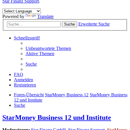
Star Finanz Support
.
Powered by
Translate
Erweiterte Suche
Suche
Schnellzugriff
Unbeantwortete Themen
Aktive Themen
Suche
FAQ
Anmelden
Registrieren
Foren-Übersicht
StarMoney Business 12
StarMoney Business
12 und Institute
Suche
StarMoney Business 12 und Institute
Moderatoren:
Star Finanz GmbH
,
Star Finanz Support
,
StarMoney