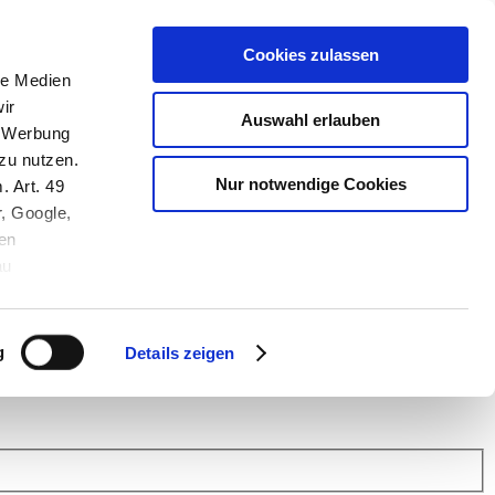
Cookies zulassen
le Medien
ir
Auswahl erlauben
, Werbung
zu nutzen.
Nur notwendige Cookies
. Art. 49
r, Google,
en
au
 (Link s.u.).
ach: Kunden helfen Kunden. Erfahren Sie im Austausch mit anderen
eiter.
g
Details zeigen
 Finanz Support
.