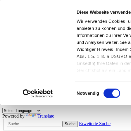
Diese Webseite verwende
Zurück zu StarMoney.de
Login Kundenbereich
Wir verwenden Cookies, um
anbieten zu können und di
Zurück zu StarMoney.de
Informationen zu Ihrer Ve
Login Kundenbereich
und Analysen weiter. Sie 
Zum Inhalt
Wichtiger Hinweis: Indem S
☰
Abs. 1 S. 1 lit. a DSGVO e
LinkedIn) Ihre Daten in 
Herzlich willkommen!
Gerichtshof als ein Land
eingeschätzt. Mehr Informa
Das StarMoney-Forum ist ein Diskussionsforum rund um unsere Prod
Einwilligungsauswahl
Kunden viele nützliche Hilfestellungen und interessante Tipps und Tri
Notwendig
Hinweise: Bitte beachten Sie unsere
Netiquette/Benimmregeln
. Bei S
Powered by
Translate
Erweiterte Suche
Suche