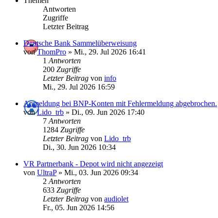
Themen
Antworten
Zugriffe
Letzter Beitrag
Deutsche Bank Sammelüberweisung
von
ThomPro
»
Mi., 29. Jul 2026 16:41
1
Antworten
200
Zugriffe
Letzter Beitrag
von
info
Mi., 29. Jul 2026 16:59
Anmeldung bei BNP-Konten mit Fehlermeldung abgebrochen.
von
Lido_trb
»
Di., 09. Jun 2026 17:40
7
Antworten
1284
Zugriffe
Letzter Beitrag
von
Lido_trb
Di., 30. Jun 2026 10:34
VR Partnerbank - Depot wird nicht angezeigt
von
UltraP
»
Mi., 03. Jun 2026 09:34
2
Antworten
633
Zugriffe
Letzter Beitrag
von
audiolet
Fr., 05. Jun 2026 14:56