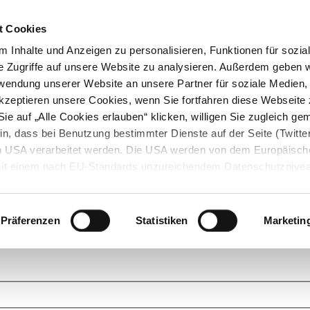
t Cookies
 Inhalte und Anzeigen zu personalisieren, Funktionen für sozia
e Zugriffe auf unsere Website zu analysieren. Außerdem geben w
rwendung unserer Website an unsere Partner für soziale Medien
akzeptieren unsere Cookies, wenn Sie fortfahren diese Webseite 
ie auf „Alle Cookies erlauben“ klicken, willigen Sie zugleich gem
in, dass bei Benutzung bestimmter Dienste auf der Seite (Twitte
den USA verarbeitet werden. Die USA werden von dem Europäisch
 mit einem nach EU-Standards unzureichendem Datenschutznive
tionen dazu finden Sie hier und in unseren Datenschutzrichtlinien
ukte. Das Grundprinzip der StarMoney Community ist dabei ganz einf
cks. Stellen Sie Ihre Fragen und helfen Sie mit Ihrem Wissen anderen w
Präferenzen
Statistiken
Marketin
upportanfragen zu unseren Produkten wenden Sie sich bitte an den
Star