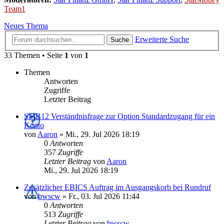
Team1
Neues Thema
Erweiterte Suche
Suche
33 Themen • Seite
1
von
1
Themen
Antworten
Zugriffe
Letzter Beitrag
SMB12 Verständnisfrage zur Option Standardzugang für ein
Konto
von
Aaron
»
Mi., 29. Jul 2026 18:19
0
Antworten
357
Zugriffe
Letzter Beitrag
von
Aaron
Mi., 29. Jul 2026 18:19
Zusätzlicher EBICS Auftrag im Ausgangskorb bei Rundruf
von
bwscw
»
Fr., 03. Jul 2026 11:44
0
Antworten
513
Zugriffe
Letzter Beitrag
von
bwscw