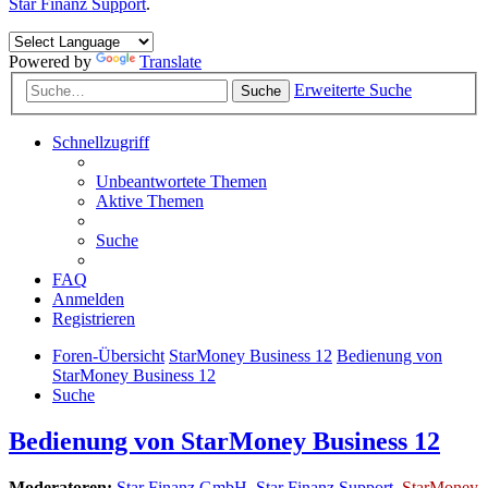
Star Finanz Support
.
Powered by
Translate
Erweiterte Suche
Suche
Schnellzugriff
Unbeantwortete Themen
Aktive Themen
Suche
FAQ
Anmelden
Registrieren
Foren-Übersicht
StarMoney Business 12
Bedienung von
StarMoney Business 12
Suche
Bedienung von StarMoney Business 12
Moderatoren:
Star Finanz GmbH
,
Star Finanz Support
,
StarMoney