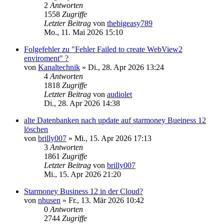
2
Antworten
1558
Zugriffe
Letzter Beitrag
von
thebigeasy789
Mo., 11. Mai 2026 15:10
Folgefehler zu "Fehler Failed to create WebView2
enviroment" ?
von
Kanaltechnik
»
Di., 28. Apr 2026 13:24
4
Antworten
1818
Zugriffe
Letzter Beitrag
von
audiolet
Di., 28. Apr 2026 14:38
alte Datenbanken nach update auf starmoney Bueiness 12
löschen
von
brilly007
»
Mi., 15. Apr 2026 17:13
3
Antworten
1861
Zugriffe
Letzter Beitrag
von
brilly007
Mi., 15. Apr 2026 21:20
Starmoney Business 12 in der Cloud?
von
nhusen
»
Fr., 13. Mär 2026 10:42
0
Antworten
2744
Zugriffe