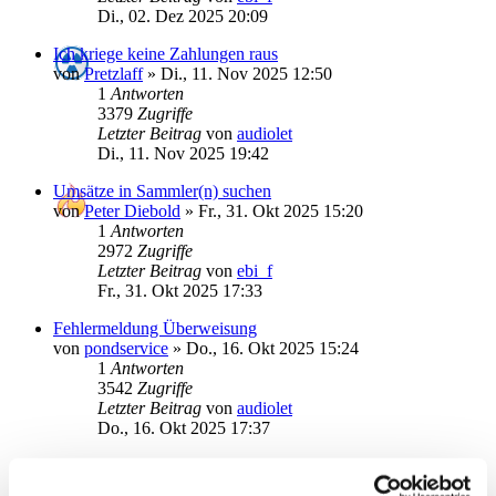
Di., 02. Dez 2025 20:09
Ich kriege keine Zahlungen raus
von
Pretzlaff
»
Di., 11. Nov 2025 12:50
1
Antworten
3379
Zugriffe
Letzter Beitrag
von
audiolet
Di., 11. Nov 2025 19:42
Umsätze in Sammler(n) suchen
von
Peter Diebold
»
Fr., 31. Okt 2025 15:20
1
Antworten
2972
Zugriffe
Letzter Beitrag
von
ebi_f
Fr., 31. Okt 2025 17:33
Fehlermeldung Überweisung
von
pondservice
»
Do., 16. Okt 2025 15:24
1
Antworten
3542
Zugriffe
Letzter Beitrag
von
audiolet
Do., 16. Okt 2025 17:37
Schnellerfassung in SMB12 (wie in SMB8)
von
michheld
»
Fr., 10. Okt 2025 22:45