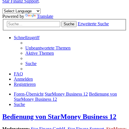
Star Finanz Support
.
Powered by
Translate
Erweiterte Suche
Suche
Schnellzugriff
Unbeantwortete Themen
Aktive Themen
Suche
FAQ
Anmelden
Registrieren
Foren-Übersicht
StarMoney Business 12
Bedienung von
StarMoney Business 12
Suche
Bedienung von StarMoney Business 12
Moderatoren:
Star Finanz GmbH
,
Star Finanz Support
,
StarMoney