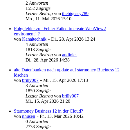
2
Antworten
1552
Zugriffe
Letzter Beitrag
von
thebigeasy789
Mo., 11. Mai 2026 15:10
Folgefehler zu "Fehler Failed to create WebView2
enviroment" ?
von
Kanaltechnik
»
Di., 28. Apr 2026 13:24
4
Antworten
1813
Zugriffe
Letzter Beitrag
von
audiolet
Di., 28. Apr 2026 14:38
alte Datenbanken nach update auf starmoney Bueiness 12
löschen
von
brilly007
»
Mi., 15. Apr 2026 17:13
3
Antworten
1850
Zugriffe
Letzter Beitrag
von
brilly007
Mi., 15. Apr 2026 21:20
Starmoney Business 12 in der Cloud?
von
nhusen
»
Fr., 13. Mär 2026 10:42
0
Antworten
2738
Zugriffe