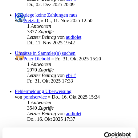
Di., 02. Dez 2025 20:09
Ich kriege keine Zahlungen raus
von
Pretzlaff
»
Di., 11. Nov 2025 12:50
1
Antworten
3377
Zugriffe
Letzter Beitrag
von
audiolet
Di., 11. Nov 2025 19:42
Umsätze in Sammler(n) suchen
von
Peter Diebold
»
Fr., 31. Okt 2025 15:20
1
Antworten
2970
Zugriffe
Letzter Beitrag
von
ebi_f
Fr., 31. Okt 2025 17:33
Fehlermeldung Überweisung
von
pondservice
»
Do., 16. Okt 2025 15:24
1
Antworten
3540
Zugriffe
Letzter Beitrag
von
audiolet
Do., 16. Okt 2025 17:37
Schnellerfassung in SMB12 (wie in SMB8)
von
michheld
»
Fr., 10. Okt 2025 22:45