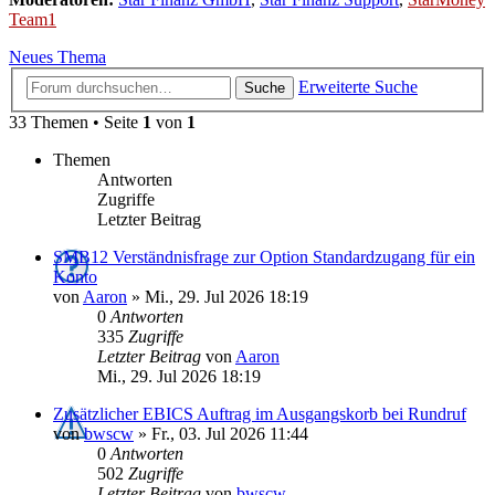
Team1
Neues Thema
Erweiterte Suche
Suche
33 Themen • Seite
1
von
1
Themen
Antworten
Zugriffe
Letzter Beitrag
SMB12 Verständnisfrage zur Option Standardzugang für ein
Konto
von
Aaron
»
Mi., 29. Jul 2026 18:19
0
Antworten
335
Zugriffe
Letzter Beitrag
von
Aaron
Mi., 29. Jul 2026 18:19
Zusätzlicher EBICS Auftrag im Ausgangskorb bei Rundruf
von
bwscw
»
Fr., 03. Jul 2026 11:44
0
Antworten
502
Zugriffe
Letzter Beitrag
von
bwscw