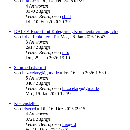
von
ft.knorr
»
Di., 10. Feb 2026 07:27
4
Antworten
3070
Zugriffe
Letzter Beitrag
von
ebi_f
Di., 10. Feb 2026 20:39
DATEV-Export mit Kategorien, Kommentaren möglich?
von
PrivatPraktikerGT
»
Mo., 26. Jan 2026 16:47
3
Antworten
2917
Zugriffe
Letzter Beitrag
von
info
Do., 29. Jan 2026 19:10
Sammellastschrift
von
lutz.celary@gmx.de
»
Fr., 16. Jan 2026 13:39
5
Antworten
3487
Zugriffe
Letzter Beitrag
von
lutz.celary@gmx.de
Mo., 19. Jan 2026 12:59
Kostenstellen
von
Irisgerd
»
Di., 16. Dez 2025 09:15
4
Antworten
3721
Zugriffe
Letzter Beitrag
von
Irisgerd
Fr., 19. Dez 2025 10:51