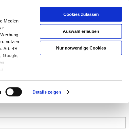
Cookies zulassen
le Medien
ir
Auswahl erlauben
, Werbung
zu nutzen.
Nur notwendige Cookies
. Art. 49
r, Google,
en
au
 (Link s.u.).
ach: Kunden helfen Kunden. Erfahren Sie im Austausch mit anderen
eiter.
g
Details zeigen
 Finanz Support
.