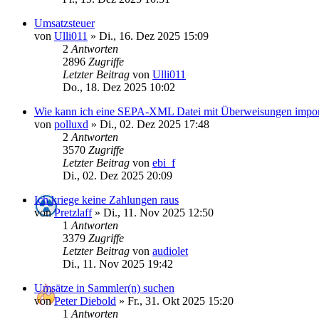
Umsatzsteuer
von
Ulli011
»
Di., 16. Dez 2025 15:09
2
Antworten
2896
Zugriffe
Letzter Beitrag
von
Ulli011
Do., 18. Dez 2025 10:02
Wie kann ich eine SEPA-XML Datei mit Überweisungen impor
von
polluxd
»
Di., 02. Dez 2025 17:48
2
Antworten
3570
Zugriffe
Letzter Beitrag
von
ebi_f
Di., 02. Dez 2025 20:09
Ich kriege keine Zahlungen raus
von
Pretzlaff
»
Di., 11. Nov 2025 12:50
1
Antworten
3379
Zugriffe
Letzter Beitrag
von
audiolet
Di., 11. Nov 2025 19:42
Umsätze in Sammler(n) suchen
von
Peter Diebold
»
Fr., 31. Okt 2025 15:20
1
Antworten