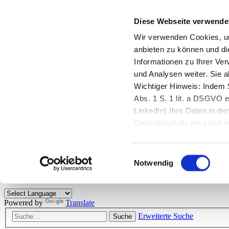
Diese Webseite verwende
Zurück zu StarMoney.de
Login Kundenbereich
Wir verwenden Cookies, um
anbieten zu können und di
Zurück zu StarMoney.de
Informationen zu Ihrer Ve
Login Kundenbereich
und Analysen weiter. Sie 
Zum Inhalt
Wichtiger Hinweis: Indem S
☰
Abs. 1 S. 1 lit. a DSGVO e
LinkedIn) Ihre Daten in 
Herzlich willkommen!
Gerichtshof als ein Land
eingeschätzt. Mehr Informa
Das StarMoney-Forum ist ein Diskussionsforum rund um unsere Prod
Einwilligungsauswahl
Kunden viele nützliche Hilfestellungen und interessante Tipps und Tri
Notwendig
Hinweise: Bitte beachten Sie unsere
Netiquette/Benimmregeln
. Bei S
Powered by
Translate
Erweiterte Suche
Suche