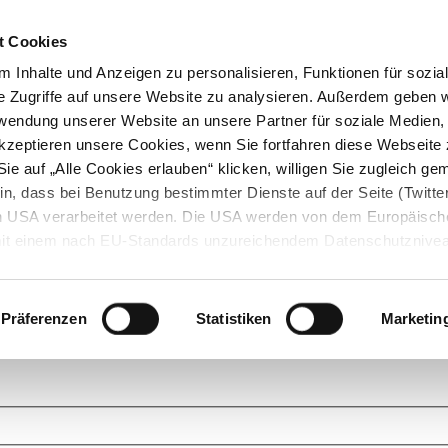
t Cookies
 Inhalte und Anzeigen zu personalisieren, Funktionen für sozia
e Zugriffe auf unsere Website zu analysieren. Außerdem geben w
rwendung unserer Website an unsere Partner für soziale Medien
akzeptieren unsere Cookies, wenn Sie fortfahren diese Webseite 
ie auf „Alle Cookies erlauben“ klicken, willigen Sie zugleich gem
in, dass bei Benutzung bestimmter Dienste auf der Seite (Twitte
den USA verarbeitet werden. Die USA werden von dem Europäisch
 mit einem nach EU-Standards unzureichendem Datenschutznive
tionen dazu finden Sie hier und in unseren Datenschutzrichtlinien
ukte. Das Grundprinzip der StarMoney Community ist dabei ganz einf
cks. Stellen Sie Ihre Fragen und helfen Sie mit Ihrem Wissen anderen w
Präferenzen
Statistiken
Marketin
upportanfragen zu unseren Produkten wenden Sie sich bitte an den
Star