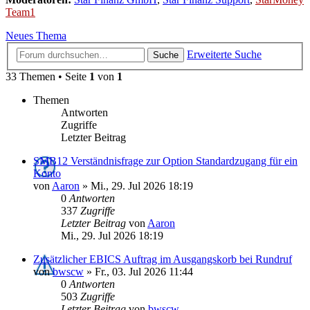
Team1
Neues Thema
Erweiterte Suche
Suche
33 Themen • Seite
1
von
1
Themen
Antworten
Zugriffe
Letzter Beitrag
SMB12 Verständnisfrage zur Option Standardzugang für ein
Konto
von
Aaron
»
Mi., 29. Jul 2026 18:19
0
Antworten
337
Zugriffe
Letzter Beitrag
von
Aaron
Mi., 29. Jul 2026 18:19
Zusätzlicher EBICS Auftrag im Ausgangskorb bei Rundruf
von
bwscw
»
Fr., 03. Jul 2026 11:44
0
Antworten
503
Zugriffe
Letzter Beitrag
von
bwscw