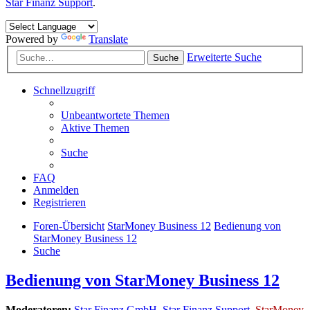
Star Finanz Support
.
Powered by
Translate
Erweiterte Suche
Suche
Schnellzugriff
Unbeantwortete Themen
Aktive Themen
Suche
FAQ
Anmelden
Registrieren
Foren-Übersicht
StarMoney Business 12
Bedienung von
StarMoney Business 12
Suche
Bedienung von StarMoney Business 12
Moderatoren:
Star Finanz GmbH
,
Star Finanz Support
,
StarMoney