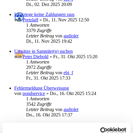
Di., 02. Dez 2025 20:09
Ich kriege keine Zahlungen raus
von
Pretzlaff
»
Di., 11. Nov 2025 12:50
1
Antworten
3379
Zugriffe
Letzter Beitrag
von
audiolet
Di., 11. Nov 2025 19:42
Umsätze in Sammler(n) suchen
von
Peter Diebold
»
Fr., 31. Okt 2025 15:20
1
Antworten
2972
Zugriffe
Letzter Beitrag
von
ebi_f
Fr., 31. Okt 2025 17:33
Fehlermeldung Überweisung
von
pondservice
»
Do., 16. Okt 2025 15:24
1
Antworten
3542
Zugriffe
Letzter Beitrag
von
audiolet
Do., 16. Okt 2025 17:37
Schnellerfassung in SMB12 (wie in SMB8)
von
michheld
»
Fr., 10. Okt 2025 22:45