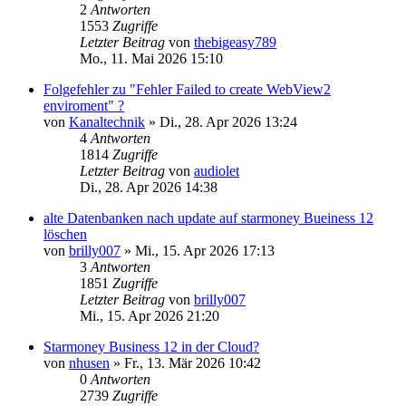
2
Antworten
1553
Zugriffe
Letzter Beitrag
von
thebigeasy789
Mo., 11. Mai 2026 15:10
Folgefehler zu "Fehler Failed to create WebView2
enviroment" ?
von
Kanaltechnik
»
Di., 28. Apr 2026 13:24
4
Antworten
1814
Zugriffe
Letzter Beitrag
von
audiolet
Di., 28. Apr 2026 14:38
alte Datenbanken nach update auf starmoney Bueiness 12
löschen
von
brilly007
»
Mi., 15. Apr 2026 17:13
3
Antworten
1851
Zugriffe
Letzter Beitrag
von
brilly007
Mi., 15. Apr 2026 21:20
Starmoney Business 12 in der Cloud?
von
nhusen
»
Fr., 13. Mär 2026 10:42
0
Antworten
2739
Zugriffe