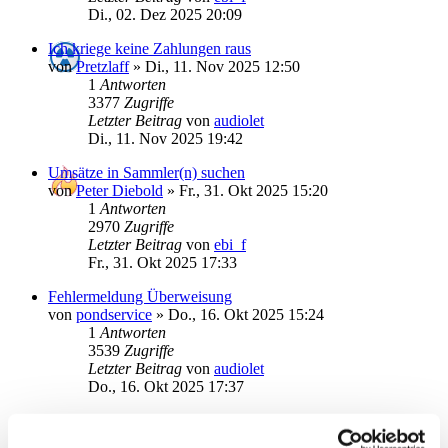
Di., 02. Dez 2025 20:09
Ich kriege keine Zahlungen raus
von
Pretzlaff
»
Di., 11. Nov 2025 12:50
1
Antworten
3377
Zugriffe
Letzter Beitrag
von
audiolet
Di., 11. Nov 2025 19:42
Umsätze in Sammler(n) suchen
von
Peter Diebold
»
Fr., 31. Okt 2025 15:20
1
Antworten
2970
Zugriffe
Letzter Beitrag
von
ebi_f
Fr., 31. Okt 2025 17:33
Fehlermeldung Überweisung
von
pondservice
»
Do., 16. Okt 2025 15:24
1
Antworten
3539
Zugriffe
Letzter Beitrag
von
audiolet
Do., 16. Okt 2025 17:37
Schnellerfassung in SMB12 (wie in SMB8)
von
michheld
»
Fr., 10. Okt 2025 22:45