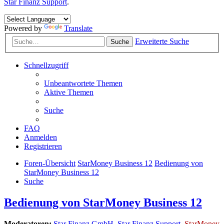
Star Finanz Support
.
Powered by
Translate
Erweiterte Suche
Suche
Schnellzugriff
Unbeantwortete Themen
Aktive Themen
Suche
FAQ
Anmelden
Registrieren
Foren-Übersicht
StarMoney Business 12
Bedienung von
StarMoney Business 12
Suche
Bedienung von StarMoney Business 12
Moderatoren:
Star Finanz GmbH
,
Star Finanz Support
,
StarMoney