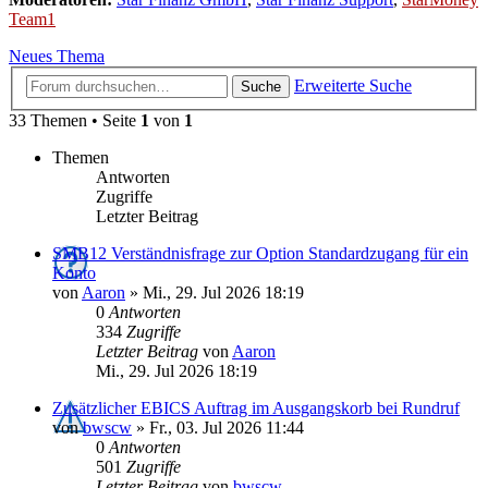
Team1
Neues Thema
Erweiterte Suche
Suche
33 Themen • Seite
1
von
1
Themen
Antworten
Zugriffe
Letzter Beitrag
SMB12 Verständnisfrage zur Option Standardzugang für ein
Konto
von
Aaron
»
Mi., 29. Jul 2026 18:19
0
Antworten
334
Zugriffe
Letzter Beitrag
von
Aaron
Mi., 29. Jul 2026 18:19
Zusätzlicher EBICS Auftrag im Ausgangskorb bei Rundruf
von
bwscw
»
Fr., 03. Jul 2026 11:44
0
Antworten
501
Zugriffe
Letzter Beitrag
von
bwscw