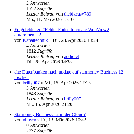
2
Antworten
1552
Zugriffe
Letzter Beitrag
von
thebigeasy789
Mo., 11. Mai 2026 15:10
Folgefehler zu "Fehler Failed to create WebView2
enviroment" ?
von
Kanaltechnik
»
Di., 28. Apr 2026 13:24
4
Antworten
1812
Zugriffe
Letzter Beitrag
von
audiolet
Di., 28. Apr 2026 14:38
alte Datenbanken nach update auf starmoney Bueiness 12
löschen
von
brilly007
»
Mi., 15. Apr 2026 17:13
3
Antworten
1848
Zugriffe
Letzter Beitrag
von
brilly007
Mi., 15. Apr 2026 21:20
Starmoney Business 12 in der Cloud?
von
nhusen
»
Fr., 13. Mär 2026 10:42
0
Antworten
2737
Zugriffe