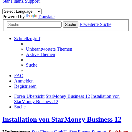
Star Finanz Support
.
Powered by
Translate
Erweiterte Suche
Suche
Schnellzugriff
Unbeantwortete Themen
Aktive Themen
Suche
FAQ
Anmelden
Registrieren
Foren-Übersicht
StarMoney Business 12
Installation von
StarMoney Business 12
Suche
Installation von StarMoney Business 12
Moderatoren:
Star Finanz GmbH
,
Star Finanz Support
,
StarMoney