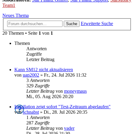
Team1
Neues Thema
Erweiterte Suche
Suche
20 Themen • Seite
1
von
1
Themen
Antworten
Zugriffe
Letzter Beitrag
Kann SM12 nicht aktualisieren
von
uap2002
»
Fr., 24. Jul 2026 11:32
3
Antworten
329
Zugriffe
Letzter Beitrag
von
moneymaus
Mi., 05. Aug 2026 20:20
Installation zeigt sofort "Test-Zeitraum abgelaufen"
von
schnabst
»
Di., 28. Jul 2026 20:35
1
Antworten
287
Zugriffe
Letzter Beitrag
von
vader
Di., 28. Jul 2026 21:30