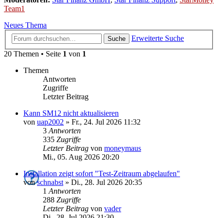
Team1
Neues Thema
Erweiterte Suche
Suche
20 Themen • Seite
1
von
1
Themen
Antworten
Zugriffe
Letzter Beitrag
Kann SM12 nicht aktualisieren
von
uap2002
»
Fr., 24. Jul 2026 11:32
3
Antworten
335
Zugriffe
Letzter Beitrag
von
moneymaus
Mi., 05. Aug 2026 20:20
Installation zeigt sofort "Test-Zeitraum abgelaufen"
von
schnabst
»
Di., 28. Jul 2026 20:35
1
Antworten
288
Zugriffe
Letzter Beitrag
von
vader
Di., 28. Jul 2026 21:30