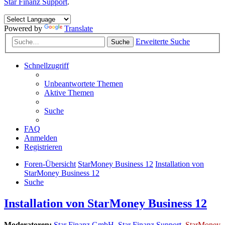
Star Finanz Support
.
Powered by
Translate
Erweiterte Suche
Suche
Schnellzugriff
Unbeantwortete Themen
Aktive Themen
Suche
FAQ
Anmelden
Registrieren
Foren-Übersicht
StarMoney Business 12
Installation von
StarMoney Business 12
Suche
Installation von StarMoney Business 12
Moderatoren:
Star Finanz GmbH
,
Star Finanz Support
,
StarMoney