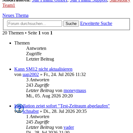
Team1
Neues Thema
Erweiterte Suche
Suche
20 Themen • Seite
1
von
1
Themen
Antworten
Zugriffe
Letzter Beitrag
Kann SM12 nicht aktualisieren
von
uap2002
»
Fr., 24. Jul 2026 11:32
3
Antworten
243
Zugriffe
Letzter Beitrag
von
moneymaus
Mi., 05. Aug 2026 20:20
Installation zeigt sofort "Test-Zeitraum abgelaufen"
von
schnabst
»
Di., 28. Jul 2026 20:35
1
Antworten
245
Zugriffe
Letzter Beitrag
von
vader
Di., 28. Jul 2026 21:30