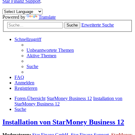
Star Finanz Support
.
Powered by
Translate
Erweiterte Suche
Suche
Schnellzugriff
Unbeantwortete Themen
Aktive Themen
Suche
FAQ
Anmelden
Registrieren
Foren-Übersicht
StarMoney Business 12
Installation von
StarMoney Business 12
Suche
Installation von StarMoney Business 12
Moderatoren:
Star Finanz GmbH
,
Star Finanz Support
,
StarMoney