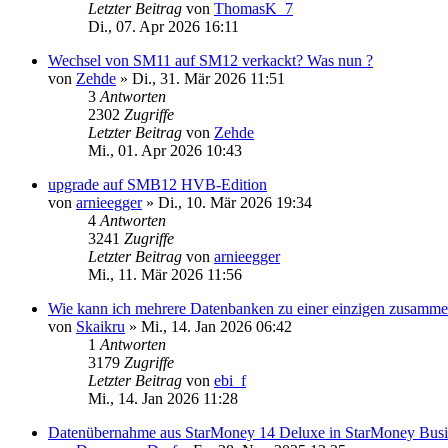
Letzter Beitrag
von
ThomasK_7
Di., 07. Apr 2026 16:11
Wechsel von SM11 auf SM12 verkackt? Was nun ?
von
Zehde
»
Di., 31. Mär 2026 11:51
3
Antworten
2302
Zugriffe
Letzter Beitrag
von
Zehde
Mi., 01. Apr 2026 10:43
upgrade auf SMB12 HVB-Edition
von
arnieegger
»
Di., 10. Mär 2026 19:34
4
Antworten
3241
Zugriffe
Letzter Beitrag
von
arnieegger
Mi., 11. Mär 2026 11:56
Wie kann ich mehrere Datenbanken zu einer einzigen zusamm
von
Skaikru
»
Mi., 14. Jan 2026 06:42
1
Antworten
3179
Zugriffe
Letzter Beitrag
von
ebi_f
Mi., 14. Jan 2026 11:28
Datenübernahme aus StarMoney 14 Deluxe in StarMoney Busi