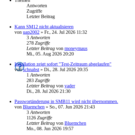
Themen
Antworten
Zugriffe
Letzter Beitrag
Kann SM12 nicht aktualisieren
von
uap2002
»
Fr., 24. Jul 2026 11:32
3
Antworten
278
Zugriffe
Letzter Beitrag
von
moneymaus
Mi., 05. Aug 2026 20:20
Installation zeigt sofort "Test-Zeitraum abgelaufen"
von
schnabst
»
Di., 28. Jul 2026 20:35
1
Antworten
283
Zugriffe
Letzter Beitrag
von
vader
Di., 28. Jul 2026 21:30
Passwortänderung in SMB11 wird nicht übernommen.
von
Bluemchen
»
So., 07. Jun 2026 21:43
3
Antworten
1126
Zugriffe
Letzter Beitrag
von
Bluemchen
Mo., 08. Jun 2026 19:57