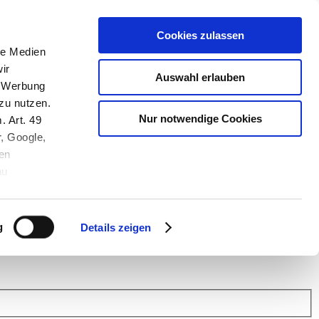
Cookies zulassen
le Medien
ir
Auswahl erlauben
, Werbung
zu nutzen.
Nur notwendige Cookies
. Art. 49
r, Google,
en
au
 (Link s.u.).
ach: Kunden helfen Kunden. Erfahren Sie im Austausch mit anderen
eiter.
g
Details zeigen
 Finanz Support
.