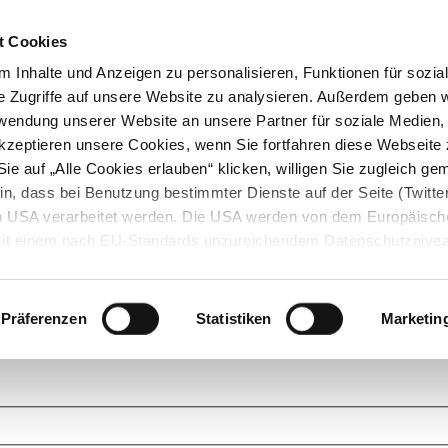
t Cookies
 Inhalte und Anzeigen zu personalisieren, Funktionen für sozia
e Zugriffe auf unsere Website zu analysieren. Außerdem geben w
rwendung unserer Website an unsere Partner für soziale Medien
akzeptieren unsere Cookies, wenn Sie fortfahren diese Webseite 
ie auf „Alle Cookies erlauben“ klicken, willigen Sie zugleich gem
in, dass bei Benutzung bestimmter Dienste auf der Seite (Twitte
den USA verarbeitet werden. Die USA werden von dem Europäisch
 mit einem nach EU-Standards unzureichendem Datenschutznive
tionen dazu finden Sie hier und in unseren Datenschutzrichtlinien
ukte. Das Grundprinzip der StarMoney Community ist dabei ganz einf
cks. Stellen Sie Ihre Fragen und helfen Sie mit Ihrem Wissen anderen w
Präferenzen
Statistiken
Marketin
upportanfragen zu unseren Produkten wenden Sie sich bitte an den
Star