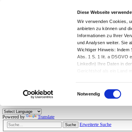
Diese Webseite verwende
Zurück zu StarMoney.de
Login Kundenbereich
Wir verwenden Cookies, um
anbieten zu können und di
Zurück zu StarMoney.de
Informationen zu Ihrer Ve
Login Kundenbereich
und Analysen weiter. Sie 
Zum Inhalt
Wichtiger Hinweis: Indem S
☰
Abs. 1 S. 1 lit. a DSGVO e
LinkedIn) Ihre Daten in 
Herzlich willkommen!
Gerichtshof als ein Land
eingeschätzt. Mehr Informa
Das StarMoney-Forum ist ein Diskussionsforum rund um unsere Prod
Einwilligungsauswahl
Kunden viele nützliche Hilfestellungen und interessante Tipps und Tri
Notwendig
Hinweise: Bitte beachten Sie unsere
Netiquette/Benimmregeln
. Bei S
Powered by
Translate
Erweiterte Suche
Suche