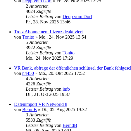
von
Depp vom Dorf
»
Fr., 28. Nov 2025 12:25
2
Antworten
4024
Zugriffe
Letzter Beitrag
von
Depp vom Dorf
Fr., 28. Nov 2025 13:46
Trotz Abonnement Lizenz deaktiviert
von
Tonito
»
Mo., 24. Nov 2025 13:54
5
Antworten
3922
Zugriffe
Letzter Beitrag
von
Tonito
Mo., 24. Nov 2025 17:29
VR Bank, abfrage der öffentlichen schlüssel der Bank fehlgesc
von
n4450
»
Mo., 20. Okt 2025 17:52
4
Antworten
4226
Zugriffe
Letzter Beitrag
von
info
Di., 21. Okt 2025 19:37
Datenimport VR Networld 8
von
BerndB
»
Di., 05. Aug 2025 19:32
3
Antworten
5533
Zugriffe
Letzter Beitrag
von
BerndB
Mi., 06. Aug 2025 13:31