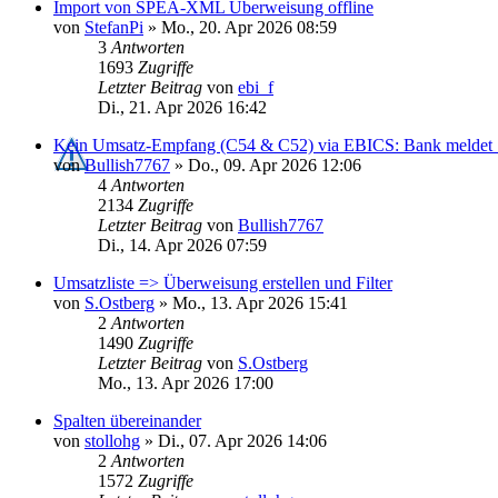
Import von SPEA-XML Überweisung offline
von
StefanPi
»
Mo., 20. Apr 2026 08:59
3
Antworten
1693
Zugriffe
Letzter Beitrag
von
ebi_f
Di., 21. Apr 2026 16:42
Kein Umsatz-Empfang (C54 & C52) via EBICS: Bank meldet "a
von
Bullish7767
»
Do., 09. Apr 2026 12:06
4
Antworten
2134
Zugriffe
Letzter Beitrag
von
Bullish7767
Di., 14. Apr 2026 07:59
Umsatzliste => Überweisung erstellen und Filter
von
S.Ostberg
»
Mo., 13. Apr 2026 15:41
2
Antworten
1490
Zugriffe
Letzter Beitrag
von
S.Ostberg
Mo., 13. Apr 2026 17:00
Spalten übereinander
von
stollohg
»
Di., 07. Apr 2026 14:06
2
Antworten
1572
Zugriffe