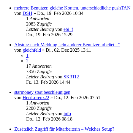
mehrere Benutzer, gleiche Konten, unterschiedliche pushTAN
von
DSH
»
Do., 19. Feb 2026 10:34
1
Antworten
2083
Zugriffe
Letzter Beitrag
von
ebi_f
Do., 19. Feb 2026 15:29
Absturz nach Meldung "ein anderer Benutzer arbeitet..."
von
gleichfeld
»
Di., 02. Dez 2025 13:11
1
2
17
Antworten
7356
Zugriffe
Letzter Beitrag
von
SK3112
Fr., 13. Feb 2026 14:44
starmoney start beschleunigen
von
HerrLorenz22
»
Do., 12. Feb 2026 07:51
1
Antworten
2200
Zugriffe
Letzter Beitrag
von
info
Do., 12. Feb 2026 08:18
Zusätzlich Zugriff für Mitarbeiterin – Welches Setup?