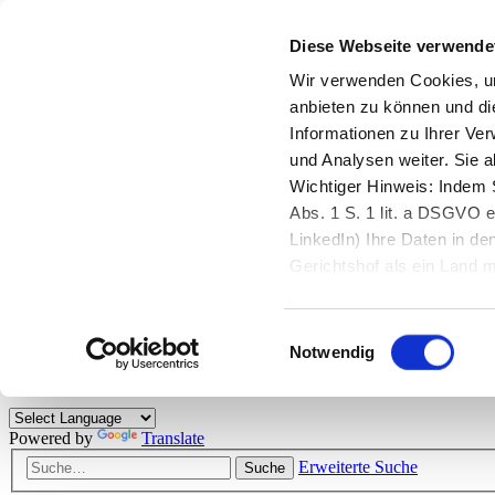
Diese Webseite verwende
Zurück zu StarMoney.de
Login Kundenbereich
Wir verwenden Cookies, um
anbieten zu können und di
Zurück zu StarMoney.de
Informationen zu Ihrer Ve
Login Kundenbereich
und Analysen weiter. Sie 
Zum Inhalt
Wichtiger Hinweis: Indem S
☰
Abs. 1 S. 1 lit. a DSGVO e
LinkedIn) Ihre Daten in 
Herzlich willkommen!
Gerichtshof als ein Land
eingeschätzt. Mehr Informa
Das StarMoney-Forum ist ein Diskussionsforum rund um unsere Prod
Einwilligungsauswahl
Kunden viele nützliche Hilfestellungen und interessante Tipps und Tri
Notwendig
Hinweise: Bitte beachten Sie unsere
Netiquette/Benimmregeln
. Bei S
Powered by
Translate
Erweiterte Suche
Suche