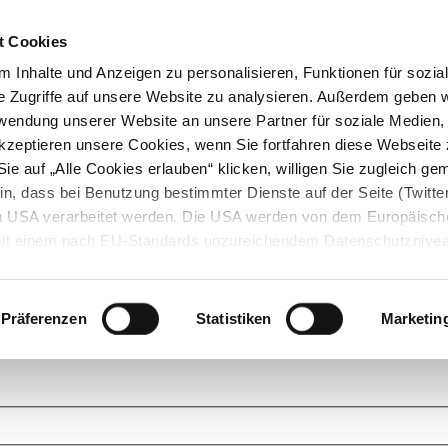
t Cookies
 Inhalte und Anzeigen zu personalisieren, Funktionen für sozia
e Zugriffe auf unsere Website zu analysieren. Außerdem geben w
rwendung unserer Website an unsere Partner für soziale Medien
akzeptieren unsere Cookies, wenn Sie fortfahren diese Webseite 
ie auf „Alle Cookies erlauben“ klicken, willigen Sie zugleich gem
in, dass bei Benutzung bestimmter Dienste auf der Seite (Twitte
den USA verarbeitet werden. Die USA werden von dem Europäisch
 mit einem nach EU-Standards unzureichendem Datenschutznive
tionen dazu finden Sie hier und in unseren Datenschutzrichtlinien
ukte. Das Grundprinzip der StarMoney Community ist dabei ganz einf
cks. Stellen Sie Ihre Fragen und helfen Sie mit Ihrem Wissen anderen w
Präferenzen
Statistiken
Marketin
upportanfragen zu unseren Produkten wenden Sie sich bitte an den
Star