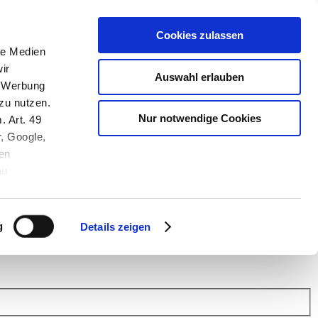
Cookies zulassen
le Medien
ir
Auswahl erlauben
, Werbung
zu nutzen.
Nur notwendige Cookies
. Art. 49
r, Google,
en
au
 (Link s.u.).
ach: Kunden helfen Kunden. Erfahren Sie im Austausch mit anderen
eiter.
g
Details zeigen
 Finanz Support
.