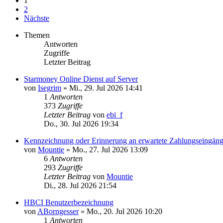
1
2
Nächste
Themen
Antworten
Zugriffe
Letzter Beitrag
Starmoney Online Dienst auf Server
von
Isegrim
»
Mi., 29. Jul 2026 14:41
1
Antworten
373
Zugriffe
Letzter Beitrag
von
ebi_f
Do., 30. Jul 2026 19:34
Kennzeichnung oder Erinnerung an erwartete Zahlungseingän
von
Mountie
»
Mo., 27. Jul 2026 13:09
6
Antworten
293
Zugriffe
Letzter Beitrag
von
Mountie
Di., 28. Jul 2026 21:54
HBCI Benutzerbezeichnung
von
ABorngesser
»
Mo., 20. Jul 2026 10:20
1
Antworten