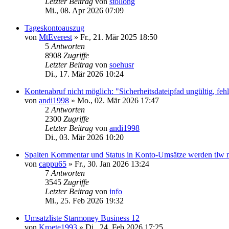
Letzter Beitrag
von
stollohg
Mi., 08. Apr 2026 07:09
Tageskontoauszug
von
MtEverest
»
Fr., 21. Mär 2025 18:50
5
Antworten
8908
Zugriffe
Letzter Beitrag
von
soehusr
Di., 17. Mär 2026 10:24
Kontenabruf nicht möglich: "Sicherheitsdateipfad ungültig, feh
von
andi1998
»
Mo., 02. Mär 2026 17:47
2
Antworten
2300
Zugriffe
Letzter Beitrag
von
andi1998
Di., 03. Mär 2026 10:20
Spalten Kommentar und Status in Konto-Umsätze werden tlw ni
von
cappu65
»
Fr., 30. Jan 2026 13:24
7
Antworten
3545
Zugriffe
Letzter Beitrag
von
info
Mi., 25. Feb 2026 19:32
Umsatzliste Starmoney Business 12
von
Kroete1993
»
Di., 24. Feb 2026 17:25