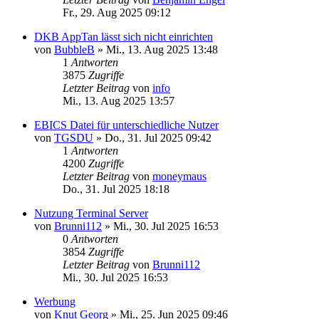
Fr., 29. Aug 2025 09:12
DKB AppTan lässt sich nicht einrichten
von
BubbleB
»
Mi., 13. Aug 2025 13:48
1
Antworten
3875
Zugriffe
Letzter Beitrag
von
info
Mi., 13. Aug 2025 13:57
EBICS Datei für unterschiedliche Nutzer
von
TGSDU
»
Do., 31. Jul 2025 09:42
1
Antworten
4200
Zugriffe
Letzter Beitrag
von
moneymaus
Do., 31. Jul 2025 18:18
Nutzung Terminal Server
von
Brunni112
»
Mi., 30. Jul 2025 16:53
0
Antworten
3854
Zugriffe
Letzter Beitrag
von
Brunni112
Mi., 30. Jul 2025 16:53
Werbung
von
Knut Georg
»
Mi., 25. Jun 2025 09:46