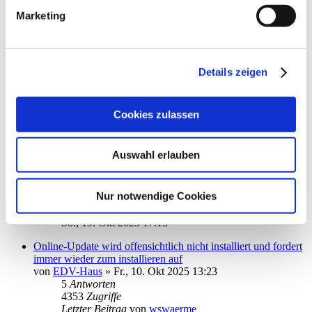
3122
Zugriffe
Marketing
Letzter Beitrag
von
MacIver
Di., 11. Nov 2025 11:11
Dank Empfängerprüfung - Überweisungen werden nicht
Details zeigen
mehr ausgeführt
von
sotel_de
»
Sa., 11. Okt 2025 11:09
3
Antworten
4842
Zugriffe
Cookies zulassen
Letzter Beitrag
von
info
Mi., 22. Okt 2025 11:38
Auswahl erlauben
Neuinstallation ohne Kategorien
von
limburgerbub
»
So., 19. Okt 2025 12:27
2
Antworten
Nur notwendige Cookies
3211
Zugriffe
Letzter Beitrag
von
ebi_f
So., 19. Okt 2025 17:13
Online-Update wird offensichtlich nicht installiert und fordert
immer wieder zum installieren auf
von
EDV-Haus
»
Fr., 10. Okt 2025 13:23
5
Antworten
4353
Zugriffe
Letzter Beitrag
von
wswaerme