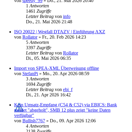
von
speedy_99
»
Do., 21. Mai 2026 20:40
1
Antworten
1461
Zugriffe
Letzter Beitrag
von
info
Do., 21. Mai 2026 21:48
ISO 20022 | Wegfall DTAZV | Einführung AXZ
von
Rollator
»
Fr., 20. Feb 2026 14:23
5
Antworten
3397
Zugriffe
Letzter Beitrag
von
Rollator
Di., 05. Mai 2026 06:35
Import von SPEA-XML Überweisung offline
von
StefanPi
»
Mo., 20. Apr 2026 08:59
3
Antworten
1694
Zugriffe
Letzter Beitrag
von
ebi_f
Di., 21. Apr 2026 16:42
Kein Umsatz-Empfang (C54 & C52) via EBICS: Bank
meldet "abgeholt", SMB 12 plus zeigt "keine Daten
verfügbar"
von
Bullish7767
»
Do., 09. Apr 2026 12:06
4
Antworten
2138
Zugriffe