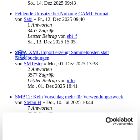
So., 14. Dez 2025 09:43
Fehlende Umsatze bei Nutzung CAMT Format
von
Sabi
»
Fr., 12. Dez 2025 09:40
1
Antworten
3457
Zugriffe
Letzter Beitrag
von
ebi_f
Sa., 13. Dez 2025 15:05
SEPA-XML Import erzeugt Sammelposten statt
Einzelbuchungen
von
SMTester
»
Mo., 01. Dez 2025 13:38
2
Antworten
3577
Zugriffe
Letzter Beitrag
von
info
Mo., 01. Dez 2025 18:41
SMB12: Kein Vorschlag mehr für Verwendungszweck
von
Stefan H
»
Do., 10. Jul 2025 10:44
7
Antworten
6937
Zugriffe
Letzter Beitrag
von
Herz
Do., 27. Nov 2025 08:29
XML-Datei mit einer Einzelüberweisung lässt sich nicht