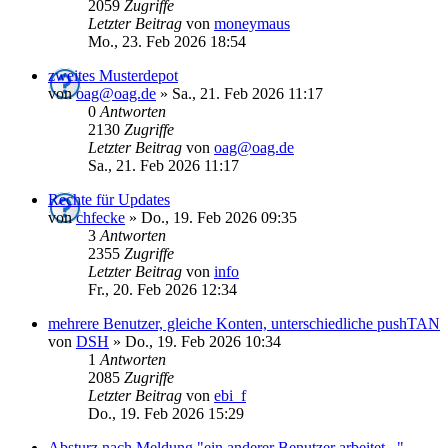
2059
Zugriffe
Letzter Beitrag
von
moneymaus
Mo., 23. Feb 2026 18:54
zweites Musterdepot
von
oag@oag.de
»
Sa., 21. Feb 2026 11:17
0
Antworten
2130
Zugriffe
Letzter Beitrag
von
oag@oag.de
Sa., 21. Feb 2026 11:17
Rechte für Updates
von
chfecke
»
Do., 19. Feb 2026 09:35
3
Antworten
2355
Zugriffe
Letzter Beitrag
von
info
Fr., 20. Feb 2026 12:34
mehrere Benutzer, gleiche Konten, unterschiedliche pushTAN
von
DSH
»
Do., 19. Feb 2026 10:34
1
Antworten
2085
Zugriffe
Letzter Beitrag
von
ebi_f
Do., 19. Feb 2026 15:29
Absturz nach Meldung "ein anderer Benutzer arbeitet..."