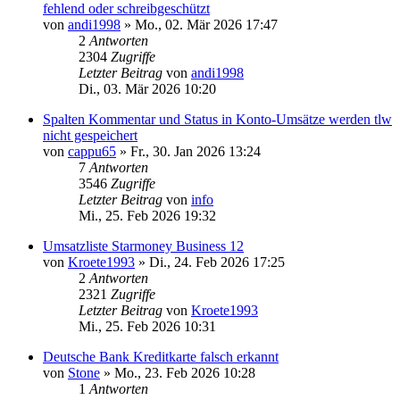
fehlend oder schreibgeschützt
von
andi1998
»
Mo., 02. Mär 2026 17:47
2
Antworten
2304
Zugriffe
Letzter Beitrag
von
andi1998
Di., 03. Mär 2026 10:20
Spalten Kommentar und Status in Konto-Umsätze werden tlw
nicht gespeichert
von
cappu65
»
Fr., 30. Jan 2026 13:24
7
Antworten
3546
Zugriffe
Letzter Beitrag
von
info
Mi., 25. Feb 2026 19:32
Umsatzliste Starmoney Business 12
von
Kroete1993
»
Di., 24. Feb 2026 17:25
2
Antworten
2321
Zugriffe
Letzter Beitrag
von
Kroete1993
Mi., 25. Feb 2026 10:31
Deutsche Bank Kreditkarte falsch erkannt
von
Stone
»
Mo., 23. Feb 2026 10:28
1
Antworten