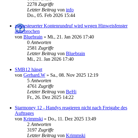
2278
Zugriffe
Letzter Beitrag
von
info
Do., 05. Feb 2026 15:44
zeitgesteuerter Kontenrundruf wird wegen Hinweisfenster
abgebrochen
von
Bluebrain
»
Mi., 21. Jan 2026 17:40
0
Antworten
2581
Zugriffe
Letzter Beitrag
von
Bluebrain
Mi., 21. Jan 2026 17:40
SMB12 hängt
von
Gerhard.W
»
Sa., 08. Nov 2025 12:19
5
Antworten
4761
Zugriffe
Letzter Beitrag
von
BeHi
Fr., 26. Dez 2025 14:22
Starmoney 12 - Handys reagieren nicht nach Freigabe des
Auftrages
von
Krimmski
»
Do., 11. Dez 2025 13:49
2
Antworten
3197
Zugriffe
Letzter Beitrag
von
Krimmski