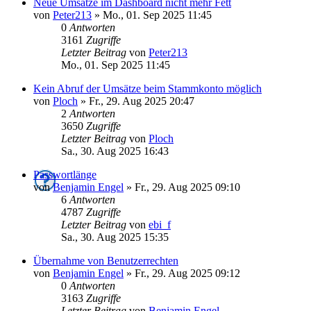
Neue Umsätze im Dashboard nicht mehr Fett
von
Peter213
»
Mo., 01. Sep 2025 11:45
0
Antworten
3161
Zugriffe
Letzter Beitrag
von
Peter213
Mo., 01. Sep 2025 11:45
Kein Abruf der Umsätze beim Stammkonto möglich
von
Ploch
»
Fr., 29. Aug 2025 20:47
2
Antworten
3650
Zugriffe
Letzter Beitrag
von
Ploch
Sa., 30. Aug 2025 16:43
Passwortlänge
von
Benjamin Engel
»
Fr., 29. Aug 2025 09:10
6
Antworten
4787
Zugriffe
Letzter Beitrag
von
ebi_f
Sa., 30. Aug 2025 15:35
Übernahme von Benutzerrechten
von
Benjamin Engel
»
Fr., 29. Aug 2025 09:12
0
Antworten
3163
Zugriffe
Letzter Beitrag
von
Benjamin Engel