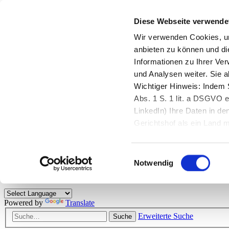
Diese Webseite verwende
Zurück zu StarMoney.de
Login Kundenbereich
Wir verwenden Cookies, um
anbieten zu können und di
Zurück zu StarMoney.de
Informationen zu Ihrer Ve
Login Kundenbereich
und Analysen weiter. Sie 
Zum Inhalt
Wichtiger Hinweis: Indem S
☰
Abs. 1 S. 1 lit. a DSGVO e
LinkedIn) Ihre Daten in 
Herzlich willkommen!
Gerichtshof als ein Land
eingeschätzt. Mehr Informa
Das StarMoney-Forum ist ein Diskussionsforum rund um unsere Prod
Einwilligungsauswahl
Kunden viele nützliche Hilfestellungen und interessante Tipps und Tri
Notwendig
Hinweise: Bitte beachten Sie unsere
Netiquette/Benimmregeln
. Bei S
Powered by
Translate
Erweiterte Suche
Suche