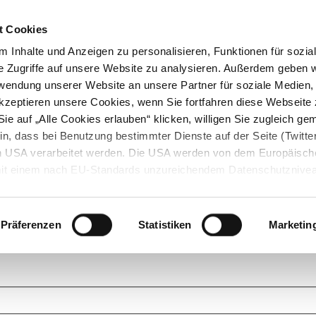
t Cookies
 Inhalte und Anzeigen zu personalisieren, Funktionen für sozia
e Zugriffe auf unsere Website zu analysieren. Außerdem geben w
rwendung unserer Website an unsere Partner für soziale Medien
akzeptieren unsere Cookies, wenn Sie fortfahren diese Webseite 
ie auf „Alle Cookies erlauben“ klicken, willigen Sie zugleich gem
in, dass bei Benutzung bestimmter Dienste auf der Seite (Twitte
den USA verarbeitet werden. Die USA werden von dem Europäisch
 mit einem nach EU-Standards unzureichendem Datenschutznive
tionen dazu finden Sie hier und in unseren Datenschutzrichtlinien
ukte. Das Grundprinzip der StarMoney Community ist dabei ganz einf
cks. Stellen Sie Ihre Fragen und helfen Sie mit Ihrem Wissen anderen w
Präferenzen
Statistiken
Marketin
upportanfragen zu unseren Produkten wenden Sie sich bitte an den
Star