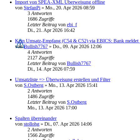
Import von SPEA-XML Überweisung offline
von
StefanPi
»
Mo., 20. Apr 2026 08:59
3
Antworten
1686
Zugriffe
Letzter Beitrag
von
ebi_f
Di., 21. Apr 2026 16:42
Kein Umsatz-Empfang (C54 & C52) via EBICS: Bank meldet "a
von
Bullish7767
»
Do., 09. Apr 2026 12:06
4
Antworten
2127
Zugriffe
Letzter Beitrag
von
Bullish7767
Di., 14. Apr 2026 07:59
Umsatzliste => Überweisung erstellen und Filter
von
S.Ostberg
»
Mo., 13. Apr 2026 15:41
2
Antworten
1486
Zugriffe
Letzter Beitrag
von
S.Ostberg
Mo., 13. Apr 2026 17:00
Spalten übereinander
von
stollohg
»
Di., 07. Apr 2026 14:06
2
Antworten
1566
Zugriffe