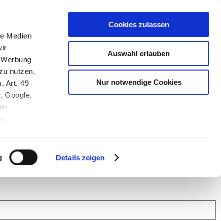
Cookies zulassen
le Medien
ir
Auswahl erlauben
, Werbung
zu nutzen.
Nur notwendige Cookies
. Art. 49
r, Google,
en
au
 (Link s.u.).
ach: Kunden helfen Kunden. Erfahren Sie im Austausch mit anderen
eiter.
g
Details zeigen
 Finanz Support
.