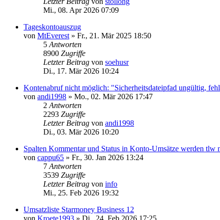
Letzter Beitrag
von
stollohg
Mi., 08. Apr 2026 07:09
Tageskontoauszug
von
MtEverest
»
Fr., 21. Mär 2025 18:50
5
Antworten
8900
Zugriffe
Letzter Beitrag
von
soehusr
Di., 17. Mär 2026 10:24
Kontenabruf nicht möglich: "Sicherheitsdateipfad ungültig, feh
von
andi1998
»
Mo., 02. Mär 2026 17:47
2
Antworten
2293
Zugriffe
Letzter Beitrag
von
andi1998
Di., 03. Mär 2026 10:20
Spalten Kommentar und Status in Konto-Umsätze werden tlw ni
von
cappu65
»
Fr., 30. Jan 2026 13:24
7
Antworten
3539
Zugriffe
Letzter Beitrag
von
info
Mi., 25. Feb 2026 19:32
Umsatzliste Starmoney Business 12
von
Kroete1993
»
Di., 24. Feb 2026 17:25