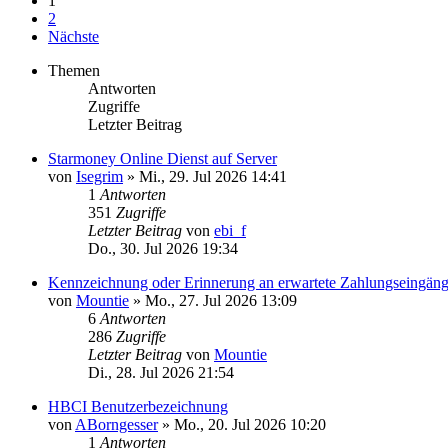
1
2
Nächste
Themen
Antworten
Zugriffe
Letzter Beitrag
Starmoney Online Dienst auf Server
von
Isegrim
»
Mi., 29. Jul 2026 14:41
1
Antworten
351
Zugriffe
Letzter Beitrag
von
ebi_f
Do., 30. Jul 2026 19:34
Kennzeichnung oder Erinnerung an erwartete Zahlungseingän
von
Mountie
»
Mo., 27. Jul 2026 13:09
6
Antworten
286
Zugriffe
Letzter Beitrag
von
Mountie
Di., 28. Jul 2026 21:54
HBCI Benutzerbezeichnung
von
ABorngesser
»
Mo., 20. Jul 2026 10:20
1
Antworten