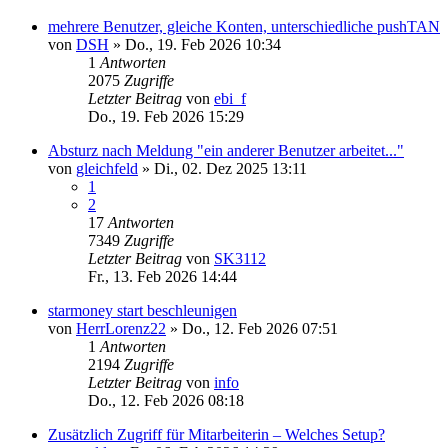
mehrere Benutzer, gleiche Konten, unterschiedliche pushTAN
von
DSH
»
Do., 19. Feb 2026 10:34
1
Antworten
2075
Zugriffe
Letzter Beitrag
von
ebi_f
Do., 19. Feb 2026 15:29
Absturz nach Meldung "ein anderer Benutzer arbeitet..."
von
gleichfeld
»
Di., 02. Dez 2025 13:11
1
2
17
Antworten
7349
Zugriffe
Letzter Beitrag
von
SK3112
Fr., 13. Feb 2026 14:44
starmoney start beschleunigen
von
HerrLorenz22
»
Do., 12. Feb 2026 07:51
1
Antworten
2194
Zugriffe
Letzter Beitrag
von
info
Do., 12. Feb 2026 08:18
Zusätzlich Zugriff für Mitarbeiterin – Welches Setup?