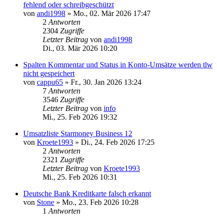
fehlend oder schreibgeschützt
von
andi1998
»
Mo., 02. Mär 2026 17:47
2
Antworten
2304
Zugriffe
Letzter Beitrag
von
andi1998
Di., 03. Mär 2026 10:20
Spalten Kommentar und Status in Konto-Umsätze werden tlw
nicht gespeichert
von
cappu65
»
Fr., 30. Jan 2026 13:24
7
Antworten
3546
Zugriffe
Letzter Beitrag
von
info
Mi., 25. Feb 2026 19:32
Umsatzliste Starmoney Business 12
von
Kroete1993
»
Di., 24. Feb 2026 17:25
2
Antworten
2321
Zugriffe
Letzter Beitrag
von
Kroete1993
Mi., 25. Feb 2026 10:31
Deutsche Bank Kreditkarte falsch erkannt
von
Stone
»
Mo., 23. Feb 2026 10:28
1
Antworten