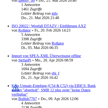
von
speedy_99
»
Do., 21. Mai 2026 20:40
1
Antworten
1461
Zugriffe
Letzter Beitrag
von
info
Do., 21. Mai 2026 21:48
ISO 20022 | Wegfall DTAZV | Einführung AXZ
von
Rollator
»
Fr., 20. Feb 2026 14:23
5
Antworten
3398
Zugriffe
Letzter Beitrag
von
Rollator
Di., 05. Mai 2026 06:35
Import von SPEA-XML Überweisung offline
von
StefanPi
»
Mo., 20. Apr 2026 08:59
3
Antworten
1694
Zugriffe
Letzter Beitrag
von
ebi_f
Di., 21. Apr 2026 16:42
Kein Umsatz-Empfang (C54 & C52) via EBICS: Bank
meldet "abgeholt", SMB 12 plus zeigt "keine Daten
verfügbar"
von
Bullish7767
»
Do., 09. Apr 2026 12:06
4
Antworten
2138
Zugriffe