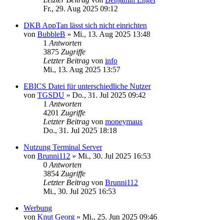
Fr., 29. Aug 2025 09:12
DKB AppTan lässt sich nicht einrichten
von
BubbleB
»
Mi., 13. Aug 2025 13:48
1
Antworten
3875
Zugriffe
Letzter Beitrag
von
info
Mi., 13. Aug 2025 13:57
EBICS Datei für unterschiedliche Nutzer
von
TGSDU
»
Do., 31. Jul 2025 09:42
1
Antworten
4201
Zugriffe
Letzter Beitrag
von
moneymaus
Do., 31. Jul 2025 18:18
Nutzung Terminal Server
von
Brunni112
»
Mi., 30. Jul 2025 16:53
0
Antworten
3854
Zugriffe
Letzter Beitrag
von
Brunni112
Mi., 30. Jul 2025 16:53
Werbung
von
Knut Georg
»
Mi., 25. Jun 2025 09:46