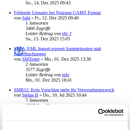
So., 14. Dez 2025 09:43
Fehlende Umsatze bei Nutzung CAMT Format
von
Sabi
»
Fr., 12. Dez 2025 09:40
1
Antworten
3460
Zugriffe
Letzter Beitrag
von
ebi_f
Sa., 13. Dez 2025 15:05
SEPA-XML Import erzeugt Sammelposten statt
Einzelbuchungen
von
SMTester
»
Mo., 01. Dez 2025 13:38
2
Antworten
3577
Zugriffe
Letzter Beitrag
von
info
Mo., 01. Dez 2025 18:41
SMB12: Kein Vorschlag mehr für Verwendungszweck
von
Stefan H
»
Do., 10. Jul 2025 10:44
7
Antworten
6937
Zugriffe
Letzter Beitrag
von
Herz
Do., 27. Nov 2025 08:29
XML-Datei mit einer Einzelüberweisung lässt sich nicht