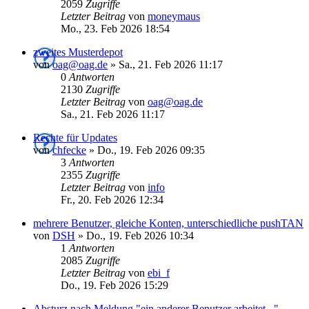
2059
Zugriffe
Letzter Beitrag
von
moneymaus
Mo., 23. Feb 2026 18:54
zweites Musterdepot
von
oag@oag.de
»
Sa., 21. Feb 2026 11:17
0
Antworten
2130
Zugriffe
Letzter Beitrag
von
oag@oag.de
Sa., 21. Feb 2026 11:17
Rechte für Updates
von
chfecke
»
Do., 19. Feb 2026 09:35
3
Antworten
2355
Zugriffe
Letzter Beitrag
von
info
Fr., 20. Feb 2026 12:34
mehrere Benutzer, gleiche Konten, unterschiedliche pushTAN
von
DSH
»
Do., 19. Feb 2026 10:34
1
Antworten
2085
Zugriffe
Letzter Beitrag
von
ebi_f
Do., 19. Feb 2026 15:29
Absturz nach Meldung "ein anderer Benutzer arbeitet..."