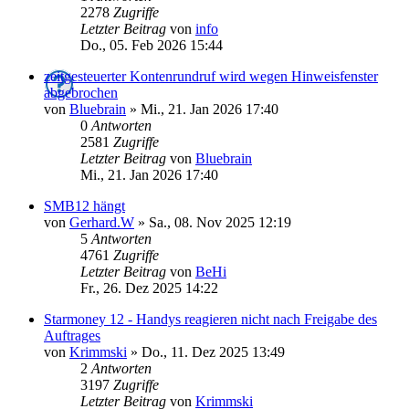
2278
Zugriffe
Letzter Beitrag
von
info
Do., 05. Feb 2026 15:44
zeitgesteuerter Kontenrundruf wird wegen Hinweisfenster
abgebrochen
von
Bluebrain
»
Mi., 21. Jan 2026 17:40
0
Antworten
2581
Zugriffe
Letzter Beitrag
von
Bluebrain
Mi., 21. Jan 2026 17:40
SMB12 hängt
von
Gerhard.W
»
Sa., 08. Nov 2025 12:19
5
Antworten
4761
Zugriffe
Letzter Beitrag
von
BeHi
Fr., 26. Dez 2025 14:22
Starmoney 12 - Handys reagieren nicht nach Freigabe des
Auftrages
von
Krimmski
»
Do., 11. Dez 2025 13:49
2
Antworten
3197
Zugriffe
Letzter Beitrag
von
Krimmski