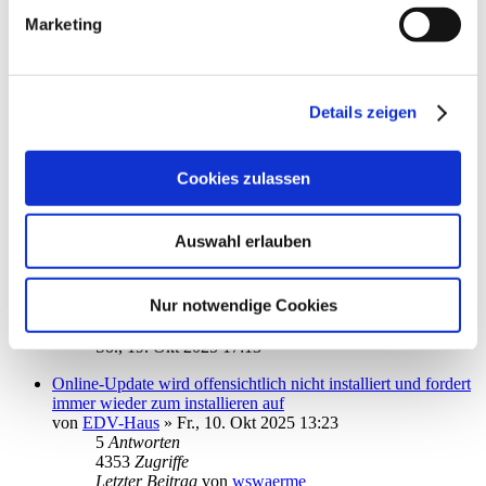
3122
Zugriffe
Marketing
Letzter Beitrag
von
MacIver
Di., 11. Nov 2025 11:11
Dank Empfängerprüfung - Überweisungen werden nicht
Details zeigen
mehr ausgeführt
von
sotel_de
»
Sa., 11. Okt 2025 11:09
3
Antworten
4842
Zugriffe
Cookies zulassen
Letzter Beitrag
von
info
Mi., 22. Okt 2025 11:38
Auswahl erlauben
Neuinstallation ohne Kategorien
von
limburgerbub
»
So., 19. Okt 2025 12:27
2
Antworten
Nur notwendige Cookies
3211
Zugriffe
Letzter Beitrag
von
ebi_f
So., 19. Okt 2025 17:13
Online-Update wird offensichtlich nicht installiert und fordert
immer wieder zum installieren auf
von
EDV-Haus
»
Fr., 10. Okt 2025 13:23
5
Antworten
4353
Zugriffe
Letzter Beitrag
von
wswaerme