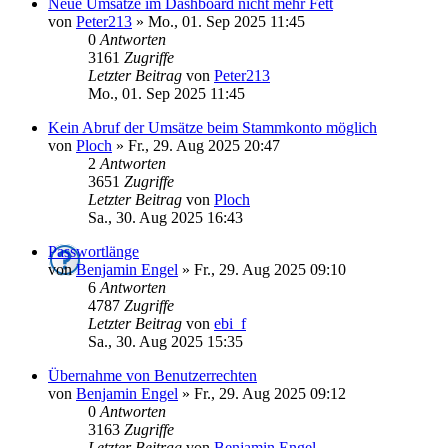
Neue Umsätze im Dashboard nicht mehr Fett
von
Peter213
»
Mo., 01. Sep 2025 11:45
0
Antworten
3161
Zugriffe
Letzter Beitrag
von
Peter213
Mo., 01. Sep 2025 11:45
Kein Abruf der Umsätze beim Stammkonto möglich
von
Ploch
»
Fr., 29. Aug 2025 20:47
2
Antworten
3651
Zugriffe
Letzter Beitrag
von
Ploch
Sa., 30. Aug 2025 16:43
Passwortlänge
von
Benjamin Engel
»
Fr., 29. Aug 2025 09:10
6
Antworten
4787
Zugriffe
Letzter Beitrag
von
ebi_f
Sa., 30. Aug 2025 15:35
Übernahme von Benutzerrechten
von
Benjamin Engel
»
Fr., 29. Aug 2025 09:12
0
Antworten
3163
Zugriffe
Letzter Beitrag
von
Benjamin Engel