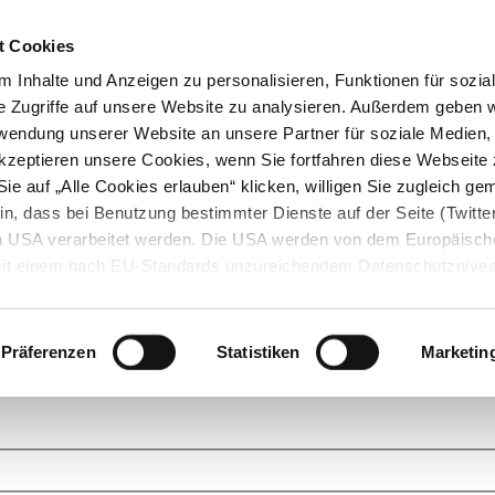
t Cookies
 Inhalte und Anzeigen zu personalisieren, Funktionen für sozia
e Zugriffe auf unsere Website zu analysieren. Außerdem geben w
rwendung unserer Website an unsere Partner für soziale Medien
akzeptieren unsere Cookies, wenn Sie fortfahren diese Webseite 
ie auf „Alle Cookies erlauben“ klicken, willigen Sie zugleich gem
in, dass bei Benutzung bestimmter Dienste auf der Seite (Twitte
den USA verarbeitet werden. Die USA werden von dem Europäisch
 mit einem nach EU-Standards unzureichendem Datenschutznive
tionen dazu finden Sie hier und in unseren Datenschutzrichtlinien
ukte. Das Grundprinzip der StarMoney Community ist dabei ganz einf
cks. Stellen Sie Ihre Fragen und helfen Sie mit Ihrem Wissen anderen w
Präferenzen
Statistiken
Marketin
upportanfragen zu unseren Produkten wenden Sie sich bitte an den
Star