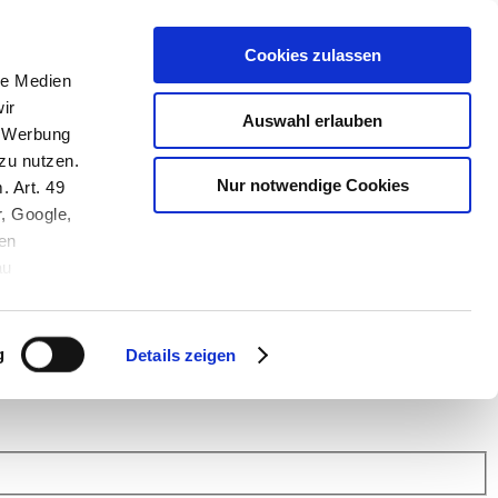
Cookies zulassen
le Medien
ir
Auswahl erlauben
, Werbung
zu nutzen.
Nur notwendige Cookies
. Art. 49
r, Google,
en
au
 (Link s.u.).
ach: Kunden helfen Kunden. Erfahren Sie im Austausch mit anderen
eiter.
g
Details zeigen
 Finanz Support
.