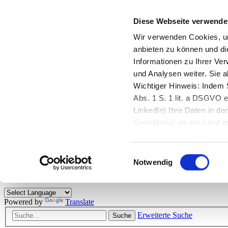
Diese Webseite verwende
Zurück zu StarMoney.de
Login Kundenbereich
Wir verwenden Cookies, um
anbieten zu können und di
Zurück zu StarMoney.de
Informationen zu Ihrer Ve
Login Kundenbereich
und Analysen weiter. Sie 
Zum Inhalt
Wichtiger Hinweis: Indem S
☰
Abs. 1 S. 1 lit. a DSGVO e
LinkedIn) Ihre Daten in 
Herzlich willkommen!
Gerichtshof als ein Land
eingeschätzt. Mehr Informa
Das StarMoney-Forum ist ein Diskussionsforum rund um unsere Prod
Einwilligungsauswahl
Kunden viele nützliche Hilfestellungen und interessante Tipps und Tri
Notwendig
Hinweise: Bitte beachten Sie unsere
Netiquette/Benimmregeln
. Bei S
Powered by
Translate
Erweiterte Suche
Suche