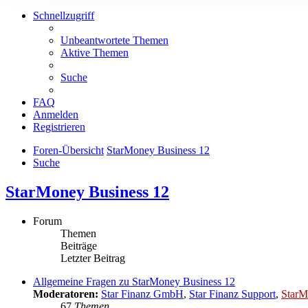
Schnellzugriff
Unbeantwortete Themen
Aktive Themen
Suche
FAQ
Anmelden
Registrieren
Foren-Übersicht
StarMoney Business 12
Suche
StarMoney Business 12
Forum
Themen
Beiträge
Letzter Beitrag
Allgemeine Fragen zu StarMoney Business 12
Moderatoren:
Star Finanz GmbH
,
Star Finanz Support
,
StarM
67
Themen