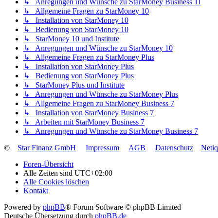
↳ Anregungen und Wünsche zu StarMoney Business 11
↳ Allgemeine Fragen zu StarMoney 10
↳ Installation von StarMoney 10
↳ Bedienung von StarMoney 10
↳ StarMoney 10 und Institute
↳ Anregungen und Wünsche zu StarMoney 10
↳ Allgemeine Fragen zu StarMoney Plus
↳ Installation von StarMoney Plus
↳ Bedienung von StarMoney Plus
↳ StarMoney Plus und Institute
↳ Anregungen und Wünsche zu StarMoney Plus
↳ Allgemeine Fragen zu StarMoney Business 7
↳ Installation von StarMoney Business 7
↳ Arbeiten mit StarMoney Business 7
↳ Anregungen und Wünsche zu StarMoney Business 7
©
Star Finanz GmbH
Impressum
AGB
Datenschutz
Neti
Foren-Übersicht
Alle Zeiten sind
UTC+02:00
Alle Cookies löschen
Kontakt
Powered by
phpBB
® Forum Software © phpBB Limited
Deutsche Übersetzung durch
phpBB.de