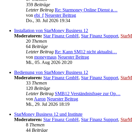
359
Beiträge
Letzter Beitrag
Re: Starmoney Online Dienst a…
von
ebi_f
Neuester Beitrag
Do., 30. Jul 2026 19:34
Installation von StarMoney Business 12
Moderatoren:
Star Finanz GmbH
,
Star Finanz Support
,
StarM
20
Themen
64
Beiträge
Letzter Beitrag
Re: Kann SM12 nicht aktualisi…
von
moneymaus
Neuester Beitrag
Mi., 05. Aug 2026 20:20
Bedienung von StarMoney Business 12
Moderatoren:
Star Finanz GmbH
,
Star Finanz Support
,
StarM
33
Themen
120
Beiträge
Letzter Beitrag
SMB12 Verständnisfrage zur Op…
von
Aaron
Neuester Beitrag
Mi., 29. Jul 2026 18:19
StarMoney Business 12 und Institute
Moderatoren:
Star Finanz GmbH
,
Star Finanz Support
,
StarM
8
Themen
44
Beiträge