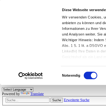
Diese Webseite verwende
Zurück zu StarMoney.de
Login Kundenbereich
Wir verwenden Cookies, um
anbieten zu können und di
Zurück zu StarMoney.de
Informationen zu Ihrer Ve
Login Kundenbereich
und Analysen weiter. Sie 
Zum Inhalt
Wichtiger Hinweis: Indem S
☰
Abs. 1 S. 1 lit. a DSGVO e
LinkedIn) Ihre Daten in 
Herzlich willkommen!
Gerichtshof als ein Land
eingeschätzt. Mehr Informa
Das StarMoney-Forum ist ein Diskussionsforum rund um unsere Prod
Einwilligungsauswahl
Kunden viele nützliche Hilfestellungen und interessante Tipps und Tri
Notwendig
Hinweise: Bitte beachten Sie unsere
Netiquette/Benimmregeln
. Bei S
Powered by
Translate
Erweiterte Suche
Suche