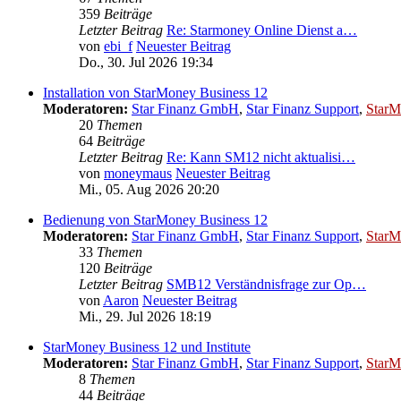
359
Beiträge
Letzter Beitrag
Re: Starmoney Online Dienst a…
von
ebi_f
Neuester Beitrag
Do., 30. Jul 2026 19:34
Installation von StarMoney Business 12
Moderatoren:
Star Finanz GmbH
,
Star Finanz Support
,
StarM
20
Themen
64
Beiträge
Letzter Beitrag
Re: Kann SM12 nicht aktualisi…
von
moneymaus
Neuester Beitrag
Mi., 05. Aug 2026 20:20
Bedienung von StarMoney Business 12
Moderatoren:
Star Finanz GmbH
,
Star Finanz Support
,
StarM
33
Themen
120
Beiträge
Letzter Beitrag
SMB12 Verständnisfrage zur Op…
von
Aaron
Neuester Beitrag
Mi., 29. Jul 2026 18:19
StarMoney Business 12 und Institute
Moderatoren:
Star Finanz GmbH
,
Star Finanz Support
,
StarM
8
Themen
44
Beiträge