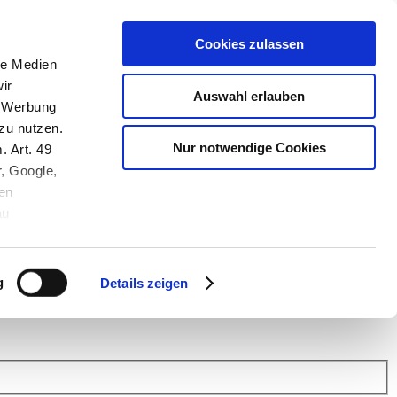
Cookies zulassen
le Medien
ir
Auswahl erlauben
, Werbung
zu nutzen.
Nur notwendige Cookies
. Art. 49
r, Google,
en
au
 (Link s.u.).
ach: Kunden helfen Kunden. Erfahren Sie im Austausch mit anderen
eiter.
g
Details zeigen
 Finanz Support
.