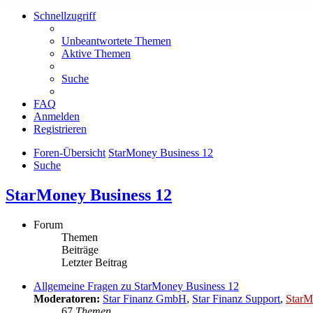
Schnellzugriff
Unbeantwortete Themen
Aktive Themen
Suche
FAQ
Anmelden
Registrieren
Foren-Übersicht
StarMoney Business 12
Suche
StarMoney Business 12
Forum
Themen
Beiträge
Letzter Beitrag
Allgemeine Fragen zu StarMoney Business 12
Moderatoren:
Star Finanz GmbH
,
Star Finanz Support
,
StarM
67
Themen