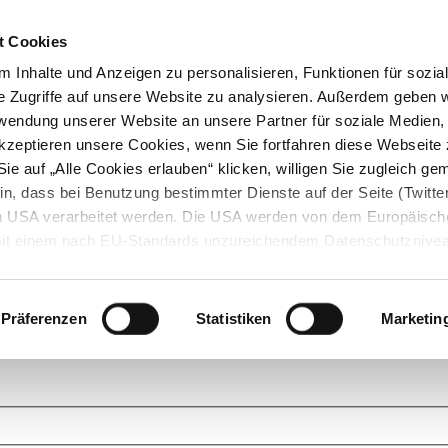
t Cookies
 Inhalte und Anzeigen zu personalisieren, Funktionen für sozia
e Zugriffe auf unsere Website zu analysieren. Außerdem geben w
rwendung unserer Website an unsere Partner für soziale Medien
akzeptieren unsere Cookies, wenn Sie fortfahren diese Webseite 
ie auf „Alle Cookies erlauben“ klicken, willigen Sie zugleich gem
in, dass bei Benutzung bestimmter Dienste auf der Seite (Twitte
den USA verarbeitet werden. Die USA werden von dem Europäisch
 mit einem nach EU-Standards unzureichendem Datenschutznive
tionen dazu finden Sie hier und in unseren Datenschutzrichtlinien
ukte. Das Grundprinzip der StarMoney Community ist dabei ganz einf
cks. Stellen Sie Ihre Fragen und helfen Sie mit Ihrem Wissen anderen w
Präferenzen
Statistiken
Marketin
upportanfragen zu unseren Produkten wenden Sie sich bitte an den
Star