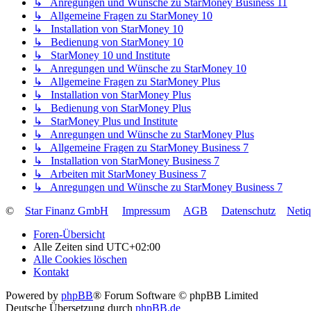
↳ Anregungen und Wünsche zu StarMoney Business 11
↳ Allgemeine Fragen zu StarMoney 10
↳ Installation von StarMoney 10
↳ Bedienung von StarMoney 10
↳ StarMoney 10 und Institute
↳ Anregungen und Wünsche zu StarMoney 10
↳ Allgemeine Fragen zu StarMoney Plus
↳ Installation von StarMoney Plus
↳ Bedienung von StarMoney Plus
↳ StarMoney Plus und Institute
↳ Anregungen und Wünsche zu StarMoney Plus
↳ Allgemeine Fragen zu StarMoney Business 7
↳ Installation von StarMoney Business 7
↳ Arbeiten mit StarMoney Business 7
↳ Anregungen und Wünsche zu StarMoney Business 7
©
Star Finanz GmbH
Impressum
AGB
Datenschutz
Neti
Foren-Übersicht
Alle Zeiten sind
UTC+02:00
Alle Cookies löschen
Kontakt
Powered by
phpBB
® Forum Software © phpBB Limited
Deutsche Übersetzung durch
phpBB.de