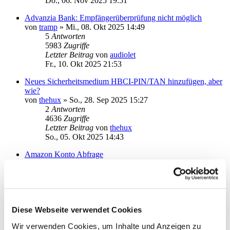
Do., 06. Nov 2025 19:51
Advanzia Bank: Empfängerüberprüfung nicht möglich
von
tramp
»
Mi., 08. Okt 2025 14:49
5
Antworten
5983
Zugriffe
Letzter Beitrag
von
audiolet
Fr., 10. Okt 2025 21:53
Neues Sicherheitsmedium HBCI-PIN/TAN hinzufügen, aber
wie?
von
thehux
»
So., 28. Sep 2025 15:27
2
Antworten
4636
Zugriffe
Letzter Beitrag
von
thehux
So., 05. Okt 2025 14:43
Amazon Konto Abfrage
von
Stachel
»
Mi., 01. Okt 2025 11:43
9
Antworten
5375
Zugriffe
Letzter Beitrag
von
Stachel
Fr., 03. Okt 2025 14:31
Diese Webseite verwendet Cookies
Ersteinrichtung DKB-Konto mit DKB-App als TAN-
Wir verwenden Cookies, um Inhalte und Anzeigen zu
Verfahren