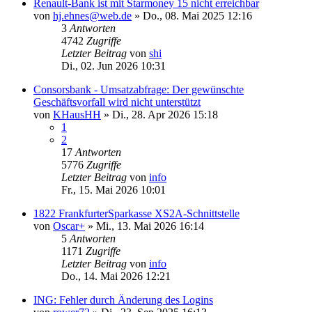
Renault-Bank ist mit Starmoney 15 nicht erreichbar
von
hj.ehnes@web.de
»
Do., 08. Mai 2025 12:16
3
Antworten
4742
Zugriffe
Letzter Beitrag
von
shi
Di., 02. Jun 2026 10:31
Consorsbank - Umsatzabfrage: Der gewünschte
Geschäftsvorfall wird nicht unterstützt
von
KHausHH
»
Di., 28. Apr 2026 15:18
1
2
17
Antworten
5776
Zugriffe
Letzter Beitrag
von
info
Fr., 15. Mai 2026 10:01
1822 FrankfurterSparkasse XS2A-Schnittstelle
von
Oscar+
»
Mi., 13. Mai 2026 16:14
5
Antworten
1171
Zugriffe
Letzter Beitrag
von
info
Do., 14. Mai 2026 12:21
ING: Fehler durch Änderung des Logins