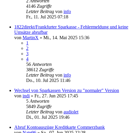
2
Antworten
4146
Zugriffe
Letzter Beitrag
von
info
Fr., 11. Jul 2025 07:18
1822direkt/Frankfurter Sparkasse - Fehlermeldung und keine
Umsätze abrufbar
von
MartinX
»
Mi., 14. Mai 2025 15:36
1
2
3
4
56
Antworten
38612
Zugriffe
Letzter Beitrag
von
info
Do., 10. Jul 2025 11:46
Wechsel von Sparkassen Version zu "normaler" Version
von
indi
»
Fr., 27. Jun 2025 17:45
5
Antworten
5849
Zugriffe
Letzter Beitrag
von
audiolet
Di., 01. Jul 2025 19:46
Abruf Kontoauszüge Kreditkarte Commerzbank
von
Nate96
»
Sa., 07. Jun 2025 22:28