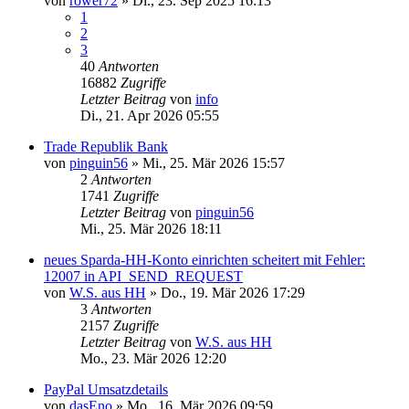
von
rower72
»
Di., 23. Sep 2025 16:13
1
2
3
40
Antworten
16882
Zugriffe
Letzter Beitrag
von
info
Di., 21. Apr 2026 05:55
Trade Republik Bank
von
pinguin56
»
Mi., 25. Mär 2026 15:57
2
Antworten
1741
Zugriffe
Letzter Beitrag
von
pinguin56
Mi., 25. Mär 2026 18:11
neues Sparda-HH-Konto einrichten scheitert mit Fehler:
12007 in API_SEND_REQUEST
von
W.S. aus HH
»
Do., 19. Mär 2026 17:29
3
Antworten
2157
Zugriffe
Letzter Beitrag
von
W.S. aus HH
Mo., 23. Mär 2026 12:20
PayPal Umsatzdetails
von
dasEno
»
Mo., 16. Mär 2026 09:59