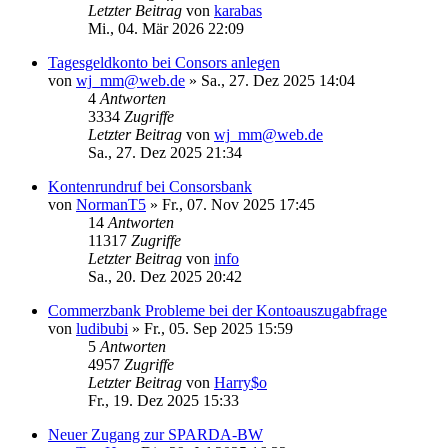
Letzter Beitrag
von
karabas
Mi., 04. Mär 2026 22:09
Tagesgeldkonto bei Consors anlegen
von
wj_mm@web.de
»
Sa., 27. Dez 2025 14:04
4
Antworten
3334
Zugriffe
Letzter Beitrag
von
wj_mm@web.de
Sa., 27. Dez 2025 21:34
Kontenrundruf bei Consorsbank
von
NormanT5
»
Fr., 07. Nov 2025 17:45
14
Antworten
11317
Zugriffe
Letzter Beitrag
von
info
Sa., 20. Dez 2025 20:42
Commerzbank Probleme bei der Kontoauszugabfrage
von
ludibubi
»
Fr., 05. Sep 2025 15:59
5
Antworten
4957
Zugriffe
Letzter Beitrag
von
Harry$o
Fr., 19. Dez 2025 15:33
Neuer Zugang zur SPARDA-BW