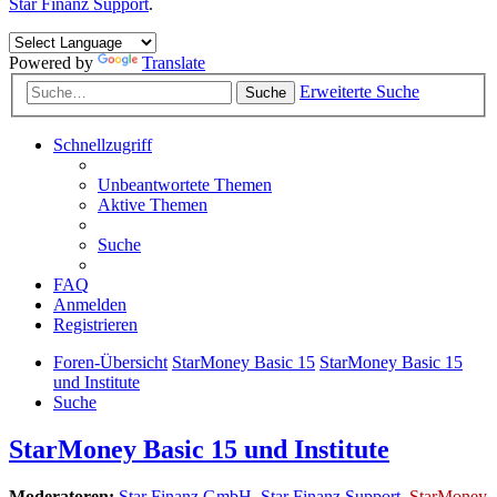
Star Finanz Support
.
Powered by
Translate
Erweiterte Suche
Suche
Schnellzugriff
Unbeantwortete Themen
Aktive Themen
Suche
FAQ
Anmelden
Registrieren
Foren-Übersicht
StarMoney Basic 15
StarMoney Basic 15
und Institute
Suche
StarMoney Basic 15 und Institute
Moderatoren:
Star Finanz GmbH
,
Star Finanz Support
,
StarMoney