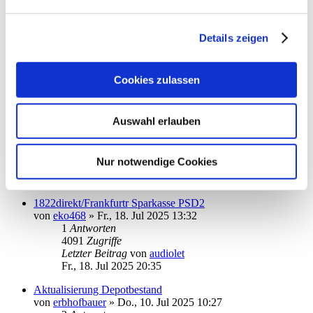
So., 27. Jul 2025 08:41
Commerzbank HBCI mit Pin/Tan
Details zeigen
von
a.m
»
Mo., 21. Jul 2025 06:40
1
Antworten
3810
Zugriffe
Cookies zulassen
Letzter Beitrag
von
a.m
Di., 22. Jul 2025 07:24
BBVA Girokonto - wann online nutzbar?
Auswahl erlauben
von
berschi
»
Sa., 19. Jul 2025 08:15
2
Antworten
4866
Zugriffe
Nur notwendige Cookies
Letzter Beitrag
von
audiolet
Sa., 19. Jul 2025 10:43
1822direkt/Frankfurtr Sparkasse PSD2
von
eko468
»
Fr., 18. Jul 2025 13:32
1
Antworten
4091
Zugriffe
Letzter Beitrag
von
audiolet
Fr., 18. Jul 2025 20:35
Aktualisierung Depotbestand
von
erbhofbauer
»
Do., 10. Jul 2025 10:27