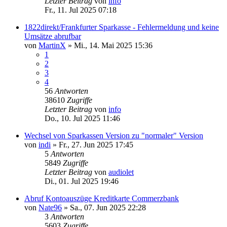
Letzter Beitrag
von
info
Fr., 11. Jul 2025 07:18
1822direkt/Frankfurter Sparkasse - Fehlermeldung und keine
Umsätze abrufbar
von
MartinX
»
Mi., 14. Mai 2025 15:36
1
2
3
4
56
Antworten
38610
Zugriffe
Letzter Beitrag
von
info
Do., 10. Jul 2025 11:46
Wechsel von Sparkassen Version zu "normaler" Version
von
indi
»
Fr., 27. Jun 2025 17:45
5
Antworten
5849
Zugriffe
Letzter Beitrag
von
audiolet
Di., 01. Jul 2025 19:46
Abruf Kontoauszüge Kreditkarte Commerzbank
von
Nate96
»
Sa., 07. Jun 2025 22:28
3
Antworten
5603
Zugriffe