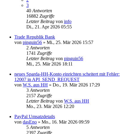
3
40
Antworten
16882
Zugriffe
Letzter Beitrag
von
info
Di., 21. Apr 2026 05:55
Trade Republik Bank
von
pinguin56
»
Mi., 25. Mär 2026 15:57
2
Antworten
1741
Zugriffe
Letzter Beitrag
von
pinguin56
Mi., 25. Mär 2026 18:11
neues Sparda-HH-Konto einrichten scheitert mit Fehler:
12007 in API_SEND_REQUEST
von
W.S. aus HH
»
Do., 19. Mär 2026 17:29
3
Antworten
2157
Zugriffe
Letzter Beitrag
von
W.S. aus HH
Mo., 23. Mär 2026 12:20
PayPal Umsatzdetails
von
dasEno
»
Mo., 16. Mär 2026 09:59
5
Antworten
2397
Zugriffe