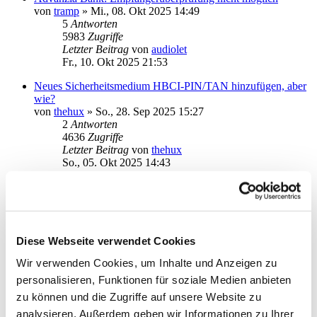
von
tramp
»
Mi., 08. Okt 2025 14:49
5
Antworten
5983
Zugriffe
Letzter Beitrag
von
audiolet
Fr., 10. Okt 2025 21:53
Neues Sicherheitsmedium HBCI-PIN/TAN hinzufügen, aber
wie?
von
thehux
»
So., 28. Sep 2025 15:27
2
Antworten
4636
Zugriffe
Letzter Beitrag
von
thehux
So., 05. Okt 2025 14:43
Amazon Konto Abfrage
von
Stachel
»
Mi., 01. Okt 2025 11:43
9
Antworten
5375
Zugriffe
Letzter Beitrag
von
Stachel
Diese Webseite verwendet Cookies
Fr., 03. Okt 2025 14:31
Wir verwenden Cookies, um Inhalte und Anzeigen zu
Ersteinrichtung DKB-Konto mit DKB-App als TAN-
personalisieren, Funktionen für soziale Medien anbieten
Verfahren
zu können und die Zugriffe auf unsere Website zu
von
el.Barto
»
Di., 26. Aug 2025 16:52
2
Antworten
analysieren. Außerdem geben wir Informationen zu Ihrer