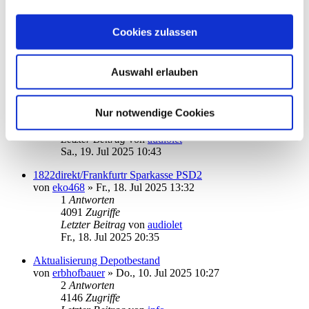
Commerzbank HBCI mit Pin/Tan
von
a.m
»
Mo., 21. Jul 2025 06:40
1
Antworten
Cookies zulassen
3810
Zugriffe
Letzter Beitrag
von
a.m
Di., 22. Jul 2025 07:24
Auswahl erlauben
BBVA Girokonto - wann online nutzbar?
von
berschi
»
Sa., 19. Jul 2025 08:15
Nur notwendige Cookies
2
Antworten
4866
Zugriffe
Letzter Beitrag
von
audiolet
Sa., 19. Jul 2025 10:43
1822direkt/Frankfurtr Sparkasse PSD2
von
eko468
»
Fr., 18. Jul 2025 13:32
1
Antworten
4091
Zugriffe
Letzter Beitrag
von
audiolet
Fr., 18. Jul 2025 20:35
Aktualisierung Depotbestand
von
erbhofbauer
»
Do., 10. Jul 2025 10:27
2
Antworten
4146
Zugriffe