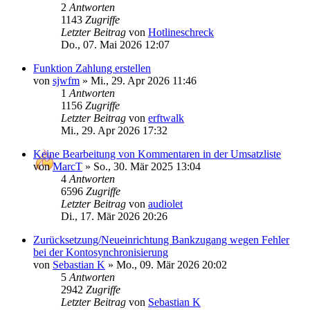
2
Antworten
1143
Zugriffe
Letzter Beitrag
von
Hotlineschreck
Do., 07. Mai 2026 12:07
Funktion Zahlung erstellen
von
sjwfm
»
Mi., 29. Apr 2026 11:46
1
Antworten
1156
Zugriffe
Letzter Beitrag
von
erftwalk
Mi., 29. Apr 2026 17:32
Keine Bearbeitung von Kommentaren in der Umsatzliste
von
MarcT
»
So., 30. Mär 2025 13:04
4
Antworten
6596
Zugriffe
Letzter Beitrag
von
audiolet
Di., 17. Mär 2026 20:26
Zurücksetzung/Neueinrichtung Bankzugang wegen Fehler
bei der Kontosynchronisierung
von
Sebastian K
»
Mo., 09. Mär 2026 20:02
5
Antworten
2942
Zugriffe
Letzter Beitrag
von
Sebastian K