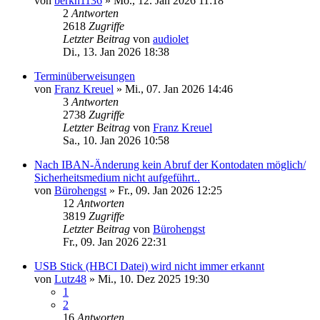
von
berkh1136
»
Mo., 12. Jan 2026 11:18
2
Antworten
2618
Zugriffe
Letzter Beitrag
von
audiolet
Di., 13. Jan 2026 18:38
Terminüberweisungen
von
Franz Kreuel
»
Mi., 07. Jan 2026 14:46
3
Antworten
2738
Zugriffe
Letzter Beitrag
von
Franz Kreuel
Sa., 10. Jan 2026 10:58
Nach IBAN-Änderung kein Abruf der Kontodaten möglich/
Sicherheitsmedium nicht aufgeführt..
von
Bürohengst
»
Fr., 09. Jan 2026 12:25
12
Antworten
3819
Zugriffe
Letzter Beitrag
von
Bürohengst
Fr., 09. Jan 2026 22:31
USB Stick (HBCI Datei) wird nicht immer erkannt
von
Lutz48
»
Mi., 10. Dez 2025 19:30
1
2
16
Antworten