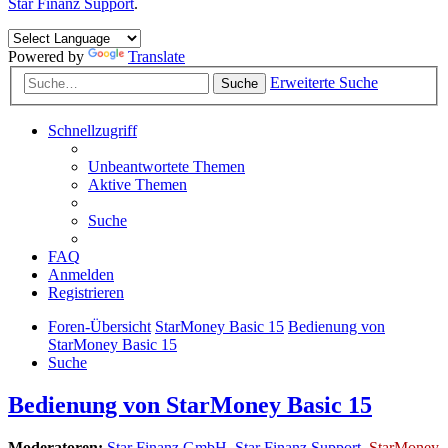
Star Finanz Support
.
Powered by
Translate
Erweiterte Suche
Suche
Schnellzugriff
Unbeantwortete Themen
Aktive Themen
Suche
FAQ
Anmelden
Registrieren
Foren-Übersicht
StarMoney Basic 15
Bedienung von
StarMoney Basic 15
Suche
Bedienung von StarMoney Basic 15
Moderatoren:
Star Finanz GmbH
,
Star Finanz Support
,
StarMoney