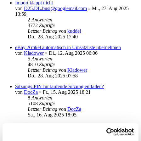
Import klappt nicht
von
D25.DL.busi@googlemail.com
»
Mi., 27. Aug 2025
13:59
2
Antworten
3772
Zugriffe
Letzter Beitrag
von
kuddel
Do., 28. Aug 2025 17:40
eBay-Artikel automatisch in Umsatzliste übernehmen
von
Kladower
»
Di., 12. Aug 2025 06:06
5
Antworten
4810
Zugriffe
Letzter Beitrag
von
Kladower
Do., 28. Aug 2025 07:58
Sitzungs-PIN für laufende Sitzung entfallen?
von
DocZa
»
Fr., 15. Aug 2025 18:21
8
Antworten
5108
Zugriffe
Letzter Beitrag
von
DocZa
Sa., 16. Aug 2025 18:05
Postfach (comdirect) abholen
von
Stachel
»
Fr., 04. Jul 2025 10:09
2
Antworten