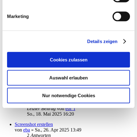
Datenschutzrichtlinien (Link s.u.).
von
reditalian
»
So., 23. Mär 2025 12:59
1
2
Marketing
18
Antworten
15124
Zugriffe
Letzter Beitrag
von
Papakai
Do., 22. Mai 2025 19:04
Details zeigen
Aktualisierung Depotbestand
von
erbhofbauer
»
Fr., 09. Mai 2025 13:56
5
Antworten
Cookies zulassen
5683
Zugriffe
Letzter Beitrag
von
erbhofbauer
Mi., 21. Mai 2025 08:01
Auswahl erlauben
Passwort Problem
von
epmuc
»
So., 18. Mai 2025 15:09
Nur notwendige Cookies
1
Antworten
4435
Zugriffe
Letzter Beitrag
von
ebi_f
So., 18. Mai 2025 16:20
Screenshot erstellen
von
eba
»
Sa., 26. Apr 2025 13:49
2
Antworten