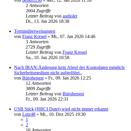
von
berkh1136
»
Mo., 12. Jan 2026 11:18
2
Antworten
2604
Zugriffe
Letzter Beitrag
von
audiolet
Di., 13. Jan 2026 18:38
Terminüberweisungen
von
Franz Kreuel
»
Mi., 07. Jan 2026 14:46
3
Antworten
2729
Zugriffe
Letzter Beitrag
von
Franz Kreuel
Sa., 10. Jan 2026 10:58
Nach IBAN-Änderung kein Abruf der Kontodaten möglich/
Sicherheitsmedium nicht aufgeführt..
von
Bürohengst
»
Fr., 09. Jan 2026 12:25
12
Antworten
3809
Zugriffe
Letzter Beitrag
von
Bürohengst
Fr., 09. Jan 2026 22:31
USB Stick (HBCI Datei) wird nicht immer erkannt
von
Lutz48
»
Mi., 10. Dez 2025 19:30
1
2
16
Antworten