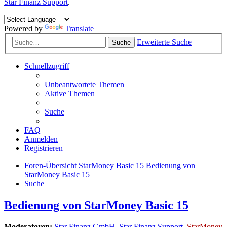
Star Finanz Support
.
Powered by
Translate
Erweiterte Suche
Suche
Schnellzugriff
Unbeantwortete Themen
Aktive Themen
Suche
FAQ
Anmelden
Registrieren
Foren-Übersicht
StarMoney Basic 15
Bedienung von
StarMoney Basic 15
Suche
Bedienung von StarMoney Basic 15
Moderatoren:
Star Finanz GmbH
,
Star Finanz Support
,
StarMoney