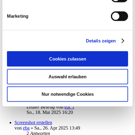
Datenschutzrichtlinien (Link s.u.).
von
reditalian
»
So., 23. Mär 2025 12:59
1
2
Marketing
18
Antworten
15082
Zugriffe
Letzter Beitrag
von
Papakai
Do., 22. Mai 2025 19:04
Details zeigen
Aktualisierung Depotbestand
von
erbhofbauer
»
Fr., 09. Mai 2025 13:56
5
Antworten
Cookies zulassen
5677
Zugriffe
Letzter Beitrag
von
erbhofbauer
Mi., 21. Mai 2025 08:01
Auswahl erlauben
Passwort Problem
von
epmuc
»
So., 18. Mai 2025 15:09
Nur notwendige Cookies
1
Antworten
4432
Zugriffe
Letzter Beitrag
von
ebi_f
So., 18. Mai 2025 16:20
Screenshot erstellen
von
eba
»
Sa., 26. Apr 2025 13:49
2
Antworten