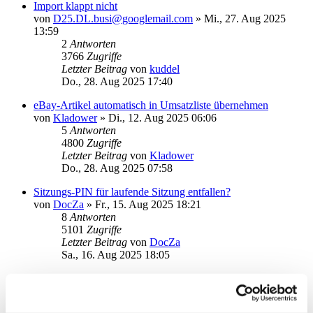
Import klappt nicht
von
D25.DL.busi@googlemail.com
»
Mi., 27. Aug 2025
13:59
2
Antworten
3766
Zugriffe
Letzter Beitrag
von
kuddel
Do., 28. Aug 2025 17:40
eBay-Artikel automatisch in Umsatzliste übernehmen
von
Kladower
»
Di., 12. Aug 2025 06:06
5
Antworten
4800
Zugriffe
Letzter Beitrag
von
Kladower
Do., 28. Aug 2025 07:58
Sitzungs-PIN für laufende Sitzung entfallen?
von
DocZa
»
Fr., 15. Aug 2025 18:21
8
Antworten
5101
Zugriffe
Letzter Beitrag
von
DocZa
Sa., 16. Aug 2025 18:05
Postfach (comdirect) abholen
von
Stachel
»
Fr., 04. Jul 2025 10:09
2
Antworten