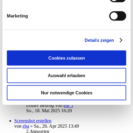
Datenschutzrichtlinien (Link s.u.).
von
reditalian
»
So., 23. Mär 2025 12:59
1
2
Marketing
18
Antworten
15120
Zugriffe
Letzter Beitrag
von
Papakai
Do., 22. Mai 2025 19:04
Details zeigen
Aktualisierung Depotbestand
von
erbhofbauer
»
Fr., 09. Mai 2025 13:56
5
Antworten
Cookies zulassen
5682
Zugriffe
Letzter Beitrag
von
erbhofbauer
Mi., 21. Mai 2025 08:01
Auswahl erlauben
Passwort Problem
von
epmuc
»
So., 18. Mai 2025 15:09
Nur notwendige Cookies
1
Antworten
4434
Zugriffe
Letzter Beitrag
von
ebi_f
So., 18. Mai 2025 16:20
Screenshot erstellen
von
eba
»
Sa., 26. Apr 2025 13:49
2
Antworten