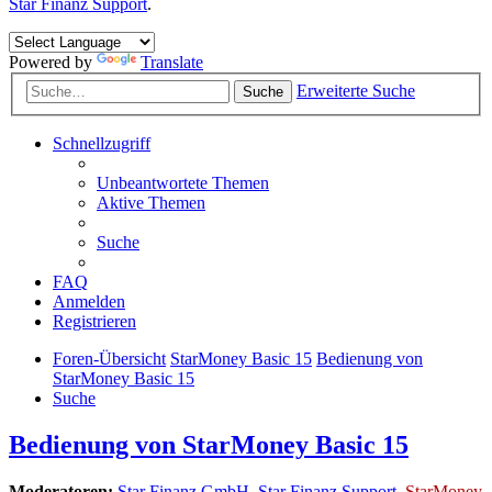
Star Finanz Support
.
Powered by
Translate
Erweiterte Suche
Suche
Schnellzugriff
Unbeantwortete Themen
Aktive Themen
Suche
FAQ
Anmelden
Registrieren
Foren-Übersicht
StarMoney Basic 15
Bedienung von
StarMoney Basic 15
Suche
Bedienung von StarMoney Basic 15
Moderatoren:
Star Finanz GmbH
,
Star Finanz Support
,
StarMoney