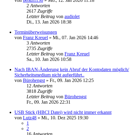
von
berkh1136
»
Mo., 12. Jan 2026 11:18
2
Antworten
2617
Zugriffe
Letzter Beitrag
von
audiolet
Di., 13. Jan 2026 18:38
Terminüberweisungen
von
Franz Kreuel
»
Mi., 07. Jan 2026 14:46
3
Antworten
2735
Zugriffe
Letzter Beitrag
von
Franz Kreuel
Sa., 10. Jan 2026 10:58
Nach IBAN-Änderung kein Abruf der Kontodaten möglich/
Sicherheitsmedium nicht aufgeführt..
von
Bürohengst
»
Fr., 09. Jan 2026 12:25
12
Antworten
3818
Zugriffe
Letzter Beitrag
von
Bürohengst
Fr., 09. Jan 2026 22:31
USB Stick (HBCI Datei) wird nicht immer erkannt
von
Lutz48
»
Mi., 10. Dez 2025 19:30
1
2
16
Antworten