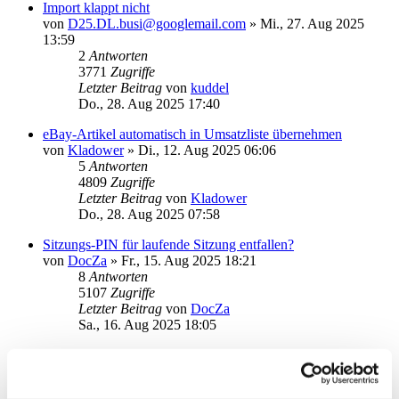
Import klappt nicht
von
D25.DL.busi@googlemail.com
»
Mi., 27. Aug 2025
13:59
2
Antworten
3771
Zugriffe
Letzter Beitrag
von
kuddel
Do., 28. Aug 2025 17:40
eBay-Artikel automatisch in Umsatzliste übernehmen
von
Kladower
»
Di., 12. Aug 2025 06:06
5
Antworten
4809
Zugriffe
Letzter Beitrag
von
Kladower
Do., 28. Aug 2025 07:58
Sitzungs-PIN für laufende Sitzung entfallen?
von
DocZa
»
Fr., 15. Aug 2025 18:21
8
Antworten
5107
Zugriffe
Letzter Beitrag
von
DocZa
Sa., 16. Aug 2025 18:05
Postfach (comdirect) abholen
von
Stachel
»
Fr., 04. Jul 2025 10:09
2
Antworten