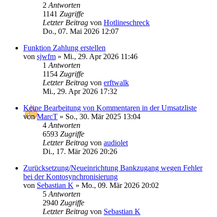
2
Antworten
1141
Zugriffe
Letzter Beitrag
von
Hotlineschreck
Do., 07. Mai 2026 12:07
Funktion Zahlung erstellen
von
sjwfm
»
Mi., 29. Apr 2026 11:46
1
Antworten
1154
Zugriffe
Letzter Beitrag
von
erftwalk
Mi., 29. Apr 2026 17:32
Keine Bearbeitung von Kommentaren in der Umsatzliste
von
MarcT
»
So., 30. Mär 2025 13:04
4
Antworten
6593
Zugriffe
Letzter Beitrag
von
audiolet
Di., 17. Mär 2026 20:26
Zurücksetzung/Neueinrichtung Bankzugang wegen Fehler
bei der Kontosynchronisierung
von
Sebastian K
»
Mo., 09. Mär 2026 20:02
5
Antworten
2940
Zugriffe
Letzter Beitrag
von
Sebastian K