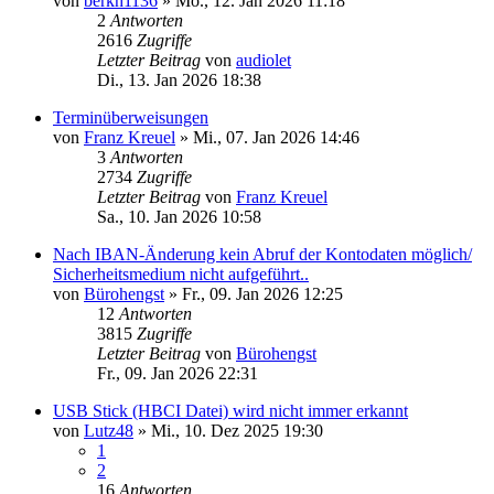
von
berkh1136
»
Mo., 12. Jan 2026 11:18
2
Antworten
2616
Zugriffe
Letzter Beitrag
von
audiolet
Di., 13. Jan 2026 18:38
Terminüberweisungen
von
Franz Kreuel
»
Mi., 07. Jan 2026 14:46
3
Antworten
2734
Zugriffe
Letzter Beitrag
von
Franz Kreuel
Sa., 10. Jan 2026 10:58
Nach IBAN-Änderung kein Abruf der Kontodaten möglich/
Sicherheitsmedium nicht aufgeführt..
von
Bürohengst
»
Fr., 09. Jan 2026 12:25
12
Antworten
3815
Zugriffe
Letzter Beitrag
von
Bürohengst
Fr., 09. Jan 2026 22:31
USB Stick (HBCI Datei) wird nicht immer erkannt
von
Lutz48
»
Mi., 10. Dez 2025 19:30
1
2
16
Antworten