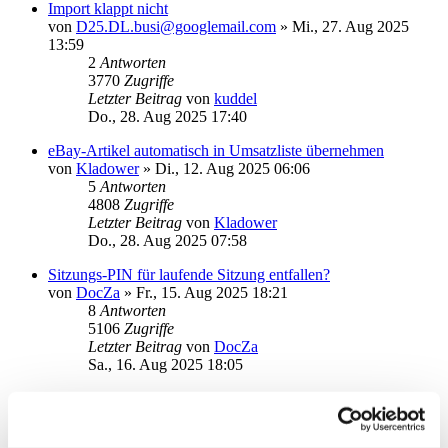
Import klappt nicht
von
D25.DL.busi@googlemail.com
»
Mi., 27. Aug 2025
13:59
2
Antworten
3770
Zugriffe
Letzter Beitrag
von
kuddel
Do., 28. Aug 2025 17:40
eBay-Artikel automatisch in Umsatzliste übernehmen
von
Kladower
»
Di., 12. Aug 2025 06:06
5
Antworten
4808
Zugriffe
Letzter Beitrag
von
Kladower
Do., 28. Aug 2025 07:58
Sitzungs-PIN für laufende Sitzung entfallen?
von
DocZa
»
Fr., 15. Aug 2025 18:21
8
Antworten
5106
Zugriffe
Letzter Beitrag
von
DocZa
Sa., 16. Aug 2025 18:05
Postfach (comdirect) abholen
von
Stachel
»
Fr., 04. Jul 2025 10:09
2
Antworten