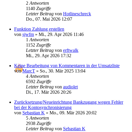
2
Antworten
1140
Zugriffe
Letzter Beitrag
von
Hotlineschreck
Do., 07. Mai 2026 12:07
Funktion Zahlung erstellen
von
sjwfm
»
Mi., 29. Apr 2026 11:46
1
Antworten
1152
Zugriffe
Letzter Beitrag
von
erftwalk
Mi., 29. Apr 2026 17:32
Keine Bearbeitung von Kommentaren in der Umsatzliste
von
MarcT
»
So., 30. Mär 2025 13:04
4
Antworten
6592
Zugriffe
Letzter Beitrag
von
audiolet
Di., 17. Mär 2026 20:26
Zurücksetzung/Neueinrichtung Bankzugang wegen Fehler
bei der Kontosynchronisierung
von
Sebastian K
»
Mo., 09. Mär 2026 20:02
5
Antworten
2938
Zugriffe
Letzter Beitrag
von
Sebastian K