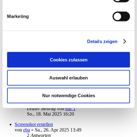
Datenschutzrichtlinien (Link s.u.).
von
reditalian
»
So., 23. Mär 2025 12:59
1
2
Marketing
18
Antworten
15102
Zugriffe
Letzter Beitrag
von
Papakai
Do., 22. Mai 2025 19:04
Details zeigen
Aktualisierung Depotbestand
von
erbhofbauer
»
Fr., 09. Mai 2025 13:56
5
Antworten
Cookies zulassen
5679
Zugriffe
Letzter Beitrag
von
erbhofbauer
Mi., 21. Mai 2025 08:01
Auswahl erlauben
Passwort Problem
von
epmuc
»
So., 18. Mai 2025 15:09
Nur notwendige Cookies
1
Antworten
4433
Zugriffe
Letzter Beitrag
von
ebi_f
So., 18. Mai 2025 16:20
Screenshot erstellen
von
eba
»
Sa., 26. Apr 2025 13:49
2
Antworten