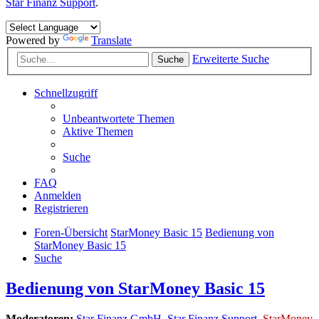
Star Finanz Support
.
Powered by
Translate
Erweiterte Suche
Suche
Schnellzugriff
Unbeantwortete Themen
Aktive Themen
Suche
FAQ
Anmelden
Registrieren
Foren-Übersicht
StarMoney Basic 15
Bedienung von
StarMoney Basic 15
Suche
Bedienung von StarMoney Basic 15
Moderatoren:
Star Finanz GmbH
,
Star Finanz Support
,
StarMoney