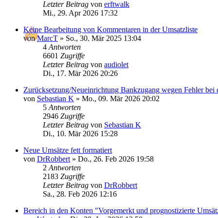
Letzter Beitrag
von
erftwalk
Mi., 29. Apr 2026 17:32
Keine Bearbeitung von Kommentaren in der Umsatzliste
von
MarcT
»
So., 30. Mär 2025 13:04
4
Antworten
6601
Zugriffe
Letzter Beitrag
von
audiolet
Di., 17. Mär 2026 20:26
Zurücksetzung/Neueinrichtung Bankzugang wegen Fehler bei 
von
Sebastian K
»
Mo., 09. Mär 2026 20:02
5
Antworten
2946
Zugriffe
Letzter Beitrag
von
Sebastian K
Di., 10. Mär 2026 15:28
Neue Umsätze fett formatiert
von
DrRobbert
»
Do., 26. Feb 2026 19:58
2
Antworten
2183
Zugriffe
Letzter Beitrag
von
DrRobbert
Sa., 28. Feb 2026 12:16
Bereich in den Konten "Vorgemerkt und prognostizierte Umsätz