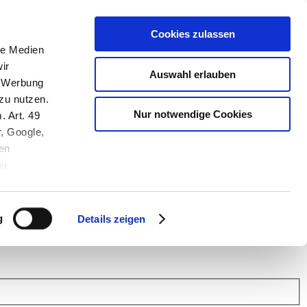
Cookies zulassen
le Medien
ir
Auswahl erlauben
, Werbung
zu nutzen.
Nur notwendige Cookies
. Art. 49
r, Google,
en
au
 (Link s.u.).
ach: Kunden helfen Kunden. Erfahren Sie im Austausch mit anderen
eiter.
g
Details zeigen
 Finanz Support
.