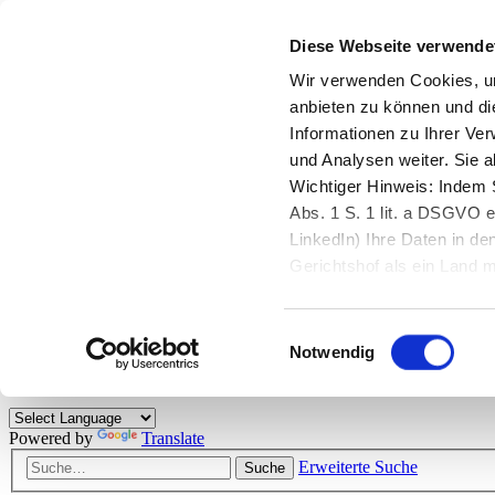
Diese Webseite verwende
Zurück zu StarMoney.de
Login Kundenbereich
Wir verwenden Cookies, um
anbieten zu können und di
Zurück zu StarMoney.de
Informationen zu Ihrer Ve
Login Kundenbereich
und Analysen weiter. Sie 
Zum Inhalt
Wichtiger Hinweis: Indem S
☰
Abs. 1 S. 1 lit. a DSGVO e
LinkedIn) Ihre Daten in 
Herzlich willkommen!
Gerichtshof als ein Land
eingeschätzt. Mehr Informa
Das StarMoney-Forum ist ein Diskussionsforum rund um unsere Prod
Einwilligungsauswahl
Kunden viele nützliche Hilfestellungen und interessante Tipps und Tri
Notwendig
Hinweise: Bitte beachten Sie unsere
Netiquette/Benimmregeln
. Bei S
Powered by
Translate
Erweiterte Suche
Suche