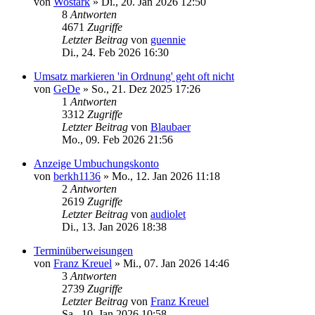
von
Wostark
»
Di., 20. Jan 2026 12:50
8
Antworten
4671
Zugriffe
Letzter Beitrag
von
guennie
Di., 24. Feb 2026 16:30
Umsatz markieren 'in Ordnung' geht oft nicht
von
GeDe
»
So., 21. Dez 2025 17:26
1
Antworten
3312
Zugriffe
Letzter Beitrag
von
Blaubaer
Mo., 09. Feb 2026 21:56
Anzeige Umbuchungskonto
von
berkh1136
»
Mo., 12. Jan 2026 11:18
2
Antworten
2619
Zugriffe
Letzter Beitrag
von
audiolet
Di., 13. Jan 2026 18:38
Terminüberweisungen
von
Franz Kreuel
»
Mi., 07. Jan 2026 14:46
3
Antworten
2739
Zugriffe
Letzter Beitrag
von
Franz Kreuel
Sa., 10. Jan 2026 10:58