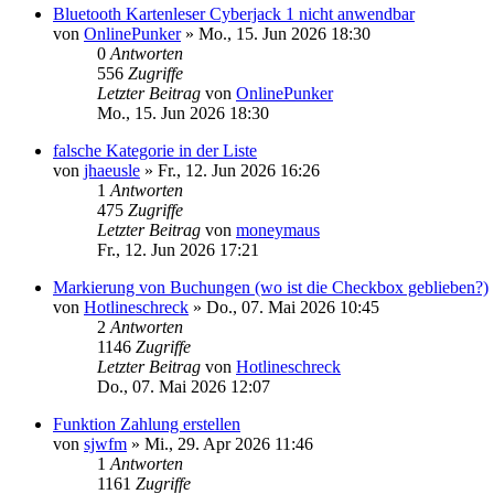
Bluetooth Kartenleser Cyberjack 1 nicht anwendbar
von
OnlinePunker
»
Mo., 15. Jun 2026 18:30
0
Antworten
556
Zugriffe
Letzter Beitrag
von
OnlinePunker
Mo., 15. Jun 2026 18:30
falsche Kategorie in der Liste
von
jhaeusle
»
Fr., 12. Jun 2026 16:26
1
Antworten
475
Zugriffe
Letzter Beitrag
von
moneymaus
Fr., 12. Jun 2026 17:21
Markierung von Buchungen (wo ist die Checkbox geblieben?)
von
Hotlineschreck
»
Do., 07. Mai 2026 10:45
2
Antworten
1146
Zugriffe
Letzter Beitrag
von
Hotlineschreck
Do., 07. Mai 2026 12:07
Funktion Zahlung erstellen
von
sjwfm
»
Mi., 29. Apr 2026 11:46
1
Antworten
1161
Zugriffe