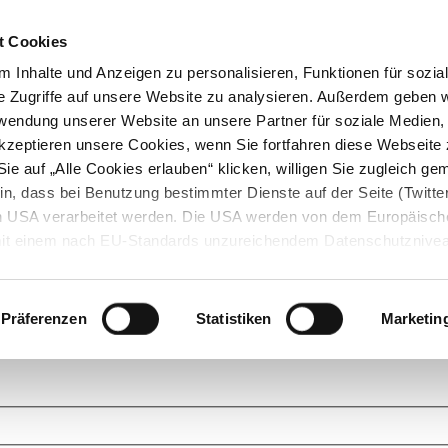
t Cookies
 Inhalte und Anzeigen zu personalisieren, Funktionen für sozia
e Zugriffe auf unsere Website zu analysieren. Außerdem geben w
rwendung unserer Website an unsere Partner für soziale Medien
akzeptieren unsere Cookies, wenn Sie fortfahren diese Webseite 
ie auf „Alle Cookies erlauben“ klicken, willigen Sie zugleich gem
in, dass bei Benutzung bestimmter Dienste auf der Seite (Twitte
den USA verarbeitet werden. Die USA werden von dem Europäisch
 mit einem nach EU-Standards unzureichendem Datenschutznive
tionen dazu finden Sie hier und in unseren Datenschutzrichtlinien
ukte. Das Grundprinzip der StarMoney Community ist dabei ganz einf
cks. Stellen Sie Ihre Fragen und helfen Sie mit Ihrem Wissen anderen w
Präferenzen
Statistiken
Marketin
upportanfragen zu unseren Produkten wenden Sie sich bitte an den
Star