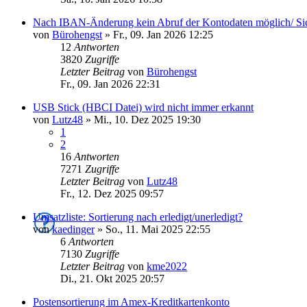
Nach IBAN-Änderung kein Abruf der Kontodaten möglich/ Sich
von
Bürohengst
»
Fr., 09. Jan 2026 12:25
12
Antworten
3820
Zugriffe
Letzter Beitrag
von
Bürohengst
Fr., 09. Jan 2026 22:31
USB Stick (HBCI Datei) wird nicht immer erkannt
von
Lutz48
»
Mi., 10. Dez 2025 19:30
1
2
16
Antworten
7271
Zugriffe
Letzter Beitrag
von
Lutz48
Fr., 12. Dez 2025 09:57
Umsatzliste: Sortierung nach erledigt/unerledigt?
von
kaedinger
»
So., 11. Mai 2025 22:55
6
Antworten
7130
Zugriffe
Letzter Beitrag
von
kme2022
Di., 21. Okt 2025 20:57
Postensortierung im Amex-Kreditkartenkonto