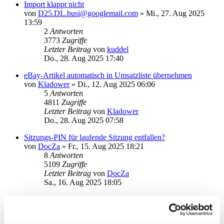
Import klappt nicht
von
D25.DL.busi@googlemail.com
»
Mi., 27. Aug 2025
13:59
2
Antworten
3773
Zugriffe
Letzter Beitrag
von
kuddel
Do., 28. Aug 2025 17:40
eBay-Artikel automatisch in Umsatzliste übernehmen
von
Kladower
»
Di., 12. Aug 2025 06:06
5
Antworten
4811
Zugriffe
Letzter Beitrag
von
Kladower
Do., 28. Aug 2025 07:58
Sitzungs-PIN für laufende Sitzung entfallen?
von
DocZa
»
Fr., 15. Aug 2025 18:21
8
Antworten
5109
Zugriffe
Letzter Beitrag
von
DocZa
Sa., 16. Aug 2025 18:05
Postfach (comdirect) abholen
von
Stachel
»
Fr., 04. Jul 2025 10:09
2
Antworten