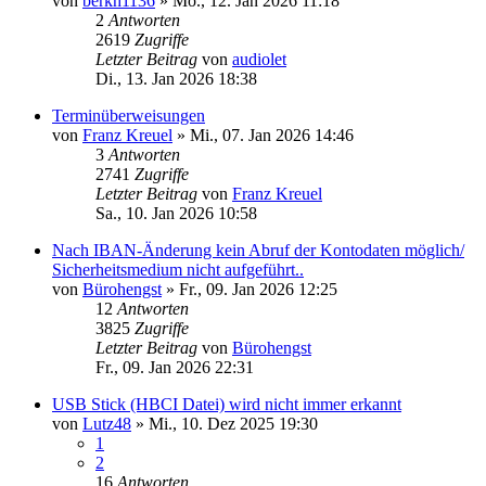
von
berkh1136
»
Mo., 12. Jan 2026 11:18
2
Antworten
2619
Zugriffe
Letzter Beitrag
von
audiolet
Di., 13. Jan 2026 18:38
Terminüberweisungen
von
Franz Kreuel
»
Mi., 07. Jan 2026 14:46
3
Antworten
2741
Zugriffe
Letzter Beitrag
von
Franz Kreuel
Sa., 10. Jan 2026 10:58
Nach IBAN-Änderung kein Abruf der Kontodaten möglich/
Sicherheitsmedium nicht aufgeführt..
von
Bürohengst
»
Fr., 09. Jan 2026 12:25
12
Antworten
3825
Zugriffe
Letzter Beitrag
von
Bürohengst
Fr., 09. Jan 2026 22:31
USB Stick (HBCI Datei) wird nicht immer erkannt
von
Lutz48
»
Mi., 10. Dez 2025 19:30
1
2
16
Antworten