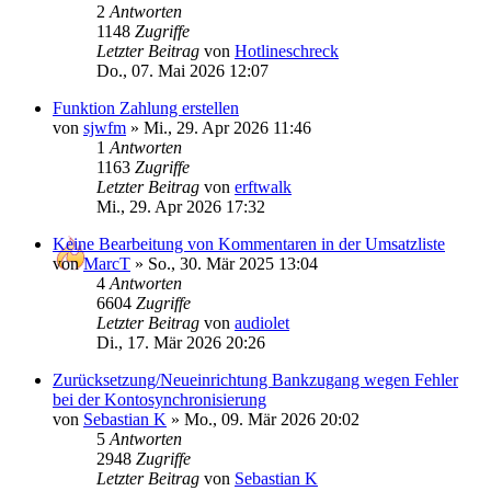
2
Antworten
1148
Zugriffe
Letzter Beitrag
von
Hotlineschreck
Do., 07. Mai 2026 12:07
Funktion Zahlung erstellen
von
sjwfm
»
Mi., 29. Apr 2026 11:46
1
Antworten
1163
Zugriffe
Letzter Beitrag
von
erftwalk
Mi., 29. Apr 2026 17:32
Keine Bearbeitung von Kommentaren in der Umsatzliste
von
MarcT
»
So., 30. Mär 2025 13:04
4
Antworten
6604
Zugriffe
Letzter Beitrag
von
audiolet
Di., 17. Mär 2026 20:26
Zurücksetzung/Neueinrichtung Bankzugang wegen Fehler
bei der Kontosynchronisierung
von
Sebastian K
»
Mo., 09. Mär 2026 20:02
5
Antworten
2948
Zugriffe
Letzter Beitrag
von
Sebastian K