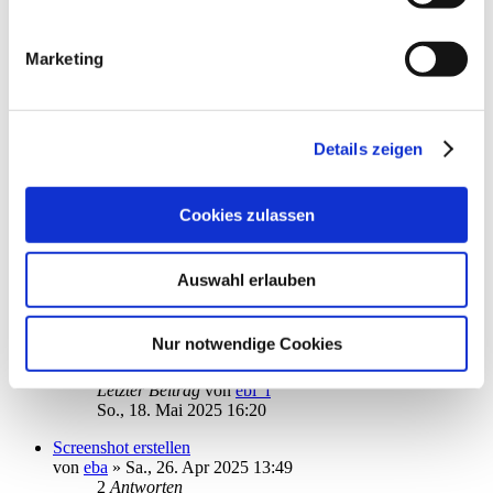
Datenschutzrichtlinien (Link s.u.).
von
reditalian
»
So., 23. Mär 2025 12:59
1
2
Marketing
18
Antworten
15186
Zugriffe
Letzter Beitrag
von
Papakai
Do., 22. Mai 2025 19:04
Details zeigen
Aktualisierung Depotbestand
von
erbhofbauer
»
Fr., 09. Mai 2025 13:56
5
Antworten
Cookies zulassen
5685
Zugriffe
Letzter Beitrag
von
erbhofbauer
Mi., 21. Mai 2025 08:01
Auswahl erlauben
Passwort Problem
von
epmuc
»
So., 18. Mai 2025 15:09
Nur notwendige Cookies
1
Antworten
4435
Zugriffe
Letzter Beitrag
von
ebi_f
So., 18. Mai 2025 16:20
Screenshot erstellen
von
eba
»
Sa., 26. Apr 2025 13:49
2
Antworten