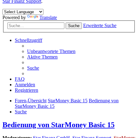
Star Finanz Support
.
Powered by
Translate
Erweiterte Suche
Suche
Schnellzugriff
Unbeantwortete Themen
Aktive Themen
Suche
FAQ
Anmelden
Registrieren
Foren-Übersicht
StarMoney Basic 15
Bedienung von
StarMoney Basic 15
Suche
Bedienung von StarMoney Basic 15
Moderatoren:
Star Finanz GmbH
,
Star Finanz Support
,
StarMoney