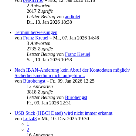
von
berkh1136
»
Mo., 12. Jan 2026 11:18
2
Antworten
2617
Zugriffe
Letzter Beitrag
von
audiolet
Di., 13. Jan 2026 18:38
Terminüberweisungen
von
Franz Kreuel
»
Mi., 07. Jan 2026 14:46
3
Antworten
2735
Zugriffe
Letzter Beitrag
von
Franz Kreuel
Sa., 10. Jan 2026 10:58
Nach IBAN-Änderung kein Abruf der Kontodaten möglich/
Sicherheitsmedium nicht aufgeführt..
von
Bürohengst
»
Fr., 09. Jan 2026 12:25
12
Antworten
3818
Zugriffe
Letzter Beitrag
von
Bürohengst
Fr., 09. Jan 2026 22:31
USB Stick (HBCI Datei) wird nicht immer erkannt
von
Lutz48
»
Mi., 10. Dez 2025 19:30
1
2
16
Antworten