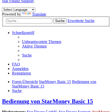
Star Finanz Support
.
Powered by
Translate
Erweiterte Suche
Suche
Schnellzugriff
Unbeantwortete Themen
Aktive Themen
Suche
FAQ
Anmelden
Registrieren
Foren-Übersicht
StarMoney Basic 15
Bedienung von
StarMoney Basic 15
Suche
Bedienung von StarMoney Basic 15
Moderatoren:
Star Finanz GmbH
,
Star Finanz Support
,
StarMoney