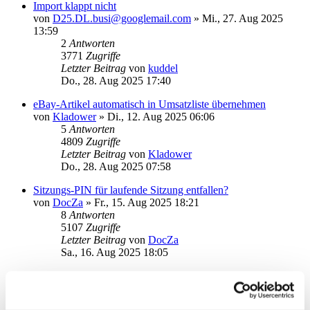
Import klappt nicht
von
D25.DL.busi@googlemail.com
»
Mi., 27. Aug 2025
13:59
2
Antworten
3771
Zugriffe
Letzter Beitrag
von
kuddel
Do., 28. Aug 2025 17:40
eBay-Artikel automatisch in Umsatzliste übernehmen
von
Kladower
»
Di., 12. Aug 2025 06:06
5
Antworten
4809
Zugriffe
Letzter Beitrag
von
Kladower
Do., 28. Aug 2025 07:58
Sitzungs-PIN für laufende Sitzung entfallen?
von
DocZa
»
Fr., 15. Aug 2025 18:21
8
Antworten
5107
Zugriffe
Letzter Beitrag
von
DocZa
Sa., 16. Aug 2025 18:05
Postfach (comdirect) abholen
von
Stachel
»
Fr., 04. Jul 2025 10:09
2
Antworten