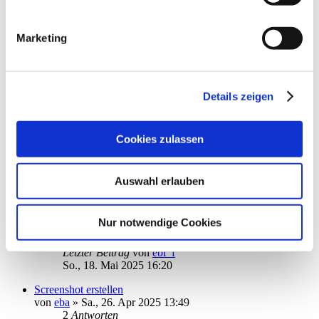
Datenschutzrichtlinien (Link s.u.).
von
reditalian
»
So., 23. Mär 2025 12:59
1
2
Marketing
18
Antworten
15120
Zugriffe
Letzter Beitrag
von
Papakai
Do., 22. Mai 2025 19:04
Details zeigen
Aktualisierung Depotbestand
von
erbhofbauer
»
Fr., 09. Mai 2025 13:56
5
Antworten
Cookies zulassen
5682
Zugriffe
Letzter Beitrag
von
erbhofbauer
Mi., 21. Mai 2025 08:01
Auswahl erlauben
Passwort Problem
von
epmuc
»
So., 18. Mai 2025 15:09
Nur notwendige Cookies
1
Antworten
4434
Zugriffe
Letzter Beitrag
von
ebi_f
So., 18. Mai 2025 16:20
Screenshot erstellen
von
eba
»
Sa., 26. Apr 2025 13:49
2
Antworten