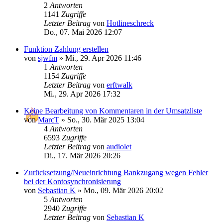
2
Antworten
1141
Zugriffe
Letzter Beitrag
von
Hotlineschreck
Do., 07. Mai 2026 12:07
Funktion Zahlung erstellen
von
sjwfm
»
Mi., 29. Apr 2026 11:46
1
Antworten
1154
Zugriffe
Letzter Beitrag
von
erftwalk
Mi., 29. Apr 2026 17:32
Keine Bearbeitung von Kommentaren in der Umsatzliste
von
MarcT
»
So., 30. Mär 2025 13:04
4
Antworten
6593
Zugriffe
Letzter Beitrag
von
audiolet
Di., 17. Mär 2026 20:26
Zurücksetzung/Neueinrichtung Bankzugang wegen Fehler
bei der Kontosynchronisierung
von
Sebastian K
»
Mo., 09. Mär 2026 20:02
5
Antworten
2940
Zugriffe
Letzter Beitrag
von
Sebastian K