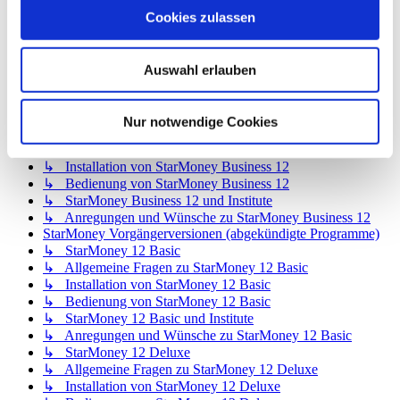
↳ StarMoney Basic 15 und Institute
Cookies zulassen
↳ Anregungen und Wünsche zu StarMoney Basic 15
StarMoney Apps für Android, iOS und MacOS
↳ StarMoney App für Android
Auswahl erlauben
↳ StarMoney App für iOS
↳ StarMoney App für Mac
↳ Anregungen und Wünsche
Nur notwendige Cookies
StarMoney Business 12
↳ Allgemeine Fragen zu StarMoney Business 12
↳ Installation von StarMoney Business 12
↳ Bedienung von StarMoney Business 12
↳ StarMoney Business 12 und Institute
↳ Anregungen und Wünsche zu StarMoney Business 12
StarMoney Vorgängerversionen (abgekündigte Programme)
↳ StarMoney 12 Basic
↳ Allgemeine Fragen zu StarMoney 12 Basic
↳ Installation von StarMoney 12 Basic
↳ Bedienung von StarMoney 12 Basic
↳ StarMoney 12 Basic und Institute
↳ Anregungen und Wünsche zu StarMoney 12 Basic
↳ StarMoney 12 Deluxe
↳ Allgemeine Fragen zu StarMoney 12 Deluxe
↳ Installation von StarMoney 12 Deluxe