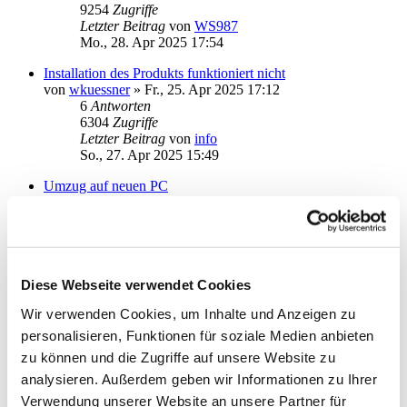
9254
Zugriffe
Letzter Beitrag
von
WS987
Mo., 28. Apr 2025 17:54
Installation des Produkts funktioniert nicht
von
wkuessner
»
Fr., 25. Apr 2025 17:12
6
Antworten
6304
Zugriffe
Letzter Beitrag
von
info
So., 27. Apr 2025 15:49
Umzug auf neuen PC
von
mgk02
»
Mi., 26. Mär 2025 12:52
4
Antworten
8873
Zugriffe
Letzter Beitrag
von
mgk02
Di., 01. Apr 2025 19:05
Diese Webseite verwendet Cookies
Starmoney Update 13 Deluxe --> 15 Basic
Wir verwenden Cookies, um Inhalte und Anzeigen zu
von
Deubzerk
»
Mi., 12. Mär 2025 18:33
4
Antworten
personalisieren, Funktionen für soziale Medien anbieten
7326
Zugriffe
zu können und die Zugriffe auf unsere Website zu
Letzter Beitrag
von
Deubzerk
analysieren. Außerdem geben wir Informationen zu Ihrer
Fr., 14. Mär 2025 14:22
Verwendung unserer Website an unsere Partner für