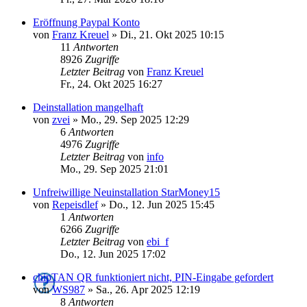
Eröffnung Paypal Konto
von
Franz Kreuel
»
Di., 21. Okt 2025 10:15
11
Antworten
8926
Zugriffe
Letzter Beitrag
von
Franz Kreuel
Fr., 24. Okt 2025 16:27
Deinstallation mangelhaft
von
zvei
»
Mo., 29. Sep 2025 12:29
6
Antworten
4976
Zugriffe
Letzter Beitrag
von
info
Mo., 29. Sep 2025 21:01
Unfreiwillige Neuinstallation StarMoney15
von
Repeisdlef
»
Do., 12. Jun 2025 15:45
1
Antworten
6266
Zugriffe
Letzter Beitrag
von
ebi_f
Do., 12. Jun 2025 17:02
chipTAN QR funktioniert nicht, PIN-Eingabe gefordert
von
WS987
»
Sa., 26. Apr 2025 12:19
8
Antworten