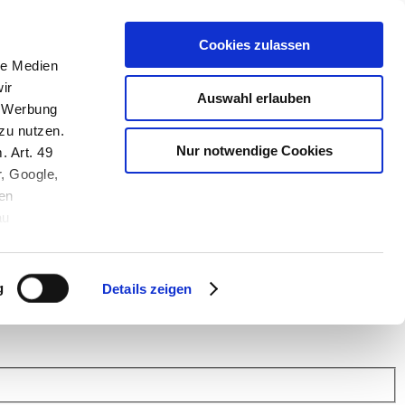
Cookies zulassen
le Medien
ir
Auswahl erlauben
, Werbung
zu nutzen.
Nur notwendige Cookies
. Art. 49
r, Google,
en
au
 (Link s.u.).
ach: Kunden helfen Kunden. Erfahren Sie im Austausch mit anderen
eiter.
g
Details zeigen
 Finanz Support
.