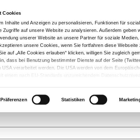
t Cookies
 Inhalte und Anzeigen zu personalisieren, Funktionen für sozia
e Zugriffe auf unsere Website zu analysieren. Außerdem geben w
rwendung unserer Website an unsere Partner für soziale Medien
akzeptieren unsere Cookies, wenn Sie fortfahren diese Webseite 
ie auf „Alle Cookies erlauben“ klicken, willigen Sie zugleich gem
in, dass bei Benutzung bestimmter Dienste auf der Seite (Twitte
den USA verarbeitet werden. Die USA werden von dem Europäisch
 mit einem nach EU-Standards unzureichendem Datenschutznive
tionen dazu finden Sie hier und in unseren Datenschutzrichtlinien
ukte. Das Grundprinzip der StarMoney Community ist dabei ganz einf
cks. Stellen Sie Ihre Fragen und helfen Sie mit Ihrem Wissen anderen w
Präferenzen
Statistiken
Marketin
upportanfragen zu unseren Produkten wenden Sie sich bitte an den
Star