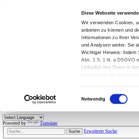
Diese Webseite verwende
Zurück zu StarMoney.de
Login Kundenbereich
Wir verwenden Cookies, um
anbieten zu können und di
Zurück zu StarMoney.de
Informationen zu Ihrer Ve
Login Kundenbereich
und Analysen weiter. Sie 
Zum Inhalt
Wichtiger Hinweis: Indem S
☰
Abs. 1 S. 1 lit. a DSGVO e
LinkedIn) Ihre Daten in 
Herzlich willkommen!
Gerichtshof als ein Land
eingeschätzt. Mehr Informa
Das StarMoney-Forum ist ein Diskussionsforum rund um unsere Prod
Einwilligungsauswahl
Kunden viele nützliche Hilfestellungen und interessante Tipps und Tri
Notwendig
Hinweise: Bitte beachten Sie unsere
Netiquette/Benimmregeln
. Bei S
Powered by
Translate
Erweiterte Suche
Suche