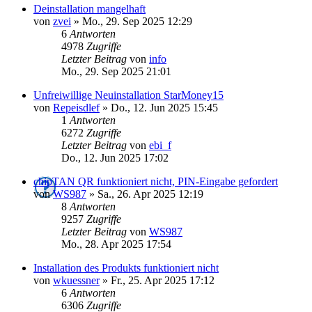
Deinstallation mangelhaft
von
zvei
»
Mo., 29. Sep 2025 12:29
6
Antworten
4978
Zugriffe
Letzter Beitrag
von
info
Mo., 29. Sep 2025 21:01
Unfreiwillige Neuinstallation StarMoney15
von
Repeisdlef
»
Do., 12. Jun 2025 15:45
1
Antworten
6272
Zugriffe
Letzter Beitrag
von
ebi_f
Do., 12. Jun 2025 17:02
chipTAN QR funktioniert nicht, PIN-Eingabe gefordert
von
WS987
»
Sa., 26. Apr 2025 12:19
8
Antworten
9257
Zugriffe
Letzter Beitrag
von
WS987
Mo., 28. Apr 2025 17:54
Installation des Produkts funktioniert nicht
von
wkuessner
»
Fr., 25. Apr 2025 17:12
6
Antworten
6306
Zugriffe