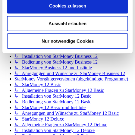
↳ StarMoney Basic 15 und Institute
Cookies zulassen
↳ Anregungen und Wünsche zu StarMoney Basic 15
StarMoney Apps für Android, iOS und MacOS
↳ StarMoney App für Android
Auswahl erlauben
↳ StarMoney App für iOS
↳ StarMoney App für Mac
↳ Anregungen und Wünsche
Nur notwendige Cookies
StarMoney Business 12
↳ Allgemeine Fragen zu StarMoney Business 12
↳ Installation von StarMoney Business 12
↳ Bedienung von StarMoney Business 12
↳ StarMoney Business 12 und Institute
↳ Anregungen und Wünsche zu StarMoney Business 12
StarMoney Vorgängerversionen (abgekündigte Programme)
↳ StarMoney 12 Basic
↳ Allgemeine Fragen zu StarMoney 12 Basic
↳ Installation von StarMoney 12 Basic
↳ Bedienung von StarMoney 12 Basic
↳ StarMoney 12 Basic und Institute
↳ Anregungen und Wünsche zu StarMoney 12 Basic
↳ StarMoney 12 Deluxe
↳ Allgemeine Fragen zu StarMoney 12 Deluxe
↳ Installation von StarMoney 12 Deluxe