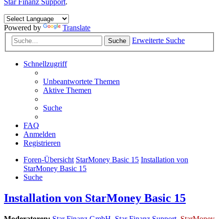
Star Finanz Support
.
Powered by
Translate
Erweiterte Suche
Suche
Schnellzugriff
Unbeantwortete Themen
Aktive Themen
Suche
FAQ
Anmelden
Registrieren
Foren-Übersicht
StarMoney Basic 15
Installation von
StarMoney Basic 15
Suche
Installation von StarMoney Basic 15
Moderatoren:
Star Finanz GmbH
,
Star Finanz Support
,
StarMoney