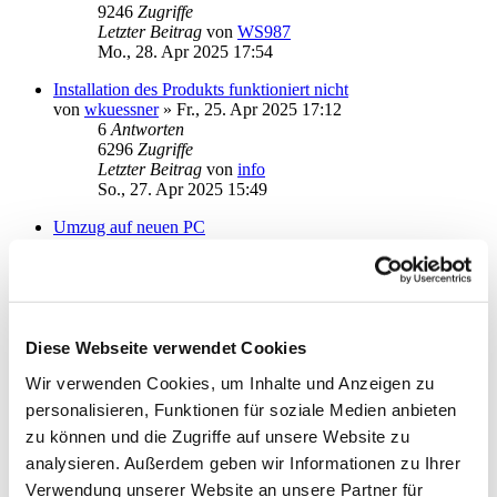
9246
Zugriffe
Letzter Beitrag
von
WS987
Mo., 28. Apr 2025 17:54
Installation des Produkts funktioniert nicht
von
wkuessner
»
Fr., 25. Apr 2025 17:12
6
Antworten
6296
Zugriffe
Letzter Beitrag
von
info
So., 27. Apr 2025 15:49
Umzug auf neuen PC
von
mgk02
»
Mi., 26. Mär 2025 12:52
4
Antworten
8863
Zugriffe
Letzter Beitrag
von
mgk02
Di., 01. Apr 2025 19:05
Diese Webseite verwendet Cookies
Starmoney Update 13 Deluxe --> 15 Basic
Wir verwenden Cookies, um Inhalte und Anzeigen zu
von
Deubzerk
»
Mi., 12. Mär 2025 18:33
4
Antworten
personalisieren, Funktionen für soziale Medien anbieten
7309
Zugriffe
zu können und die Zugriffe auf unsere Website zu
Letzter Beitrag
von
Deubzerk
analysieren. Außerdem geben wir Informationen zu Ihrer
Fr., 14. Mär 2025 14:22
Verwendung unserer Website an unsere Partner für