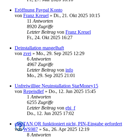
Eröffnung Paypal Konto
von
Franz Kreuel
»
Di., 21. Okt 2025 10:15
11
Antworten
8920
Zugriffe
Letzter Beitrag
von
Franz Kreuel
Fr., 24. Okt 2025 16:27
Deinstallation mangelhaft
von
zvei
»
Mo., 29. Sep 2025 12:29
6
Antworten
4967
Zugriffe
Letzter Beitrag
von
info
Mo., 29. Sep 2025 21:01
Unfreiwillige Neuinstallation StarMoney15
von
Repeisdlef
»
Do., 12. Jun 2025 15:45
1
Antworten
6255
Zugriffe
Letzter Beitrag
von
ebi_f
Do., 12. Jun 2025 17:02
chipTAN QR funktioniert nicht, PIN-Eingabe gefordert
von
WS987
»
Sa., 26. Apr 2025 12:19
8
Antworten